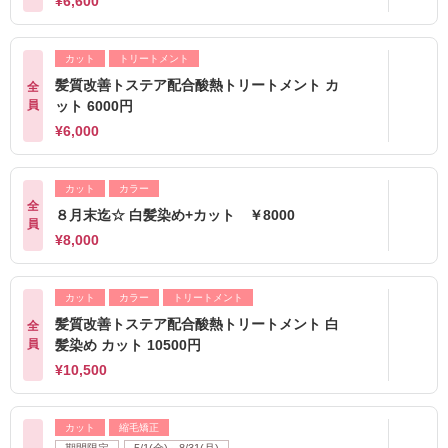
¥6,600
カット
トリートメント
髪質改善トステア配合酸熱トリートメント カ
全
員
ット 6000円
¥6,000
カット
カラー
全
８月末迄☆ 白髪染め+カット ￥8000
員
¥8,000
カット
カラー
トリートメント
髪質改善トステア配合酸熱トリートメント 白
全
員
髪染め カット 10500円
¥10,500
カット
縮毛矯正
期間限定
5/1(金)～8/31(月)