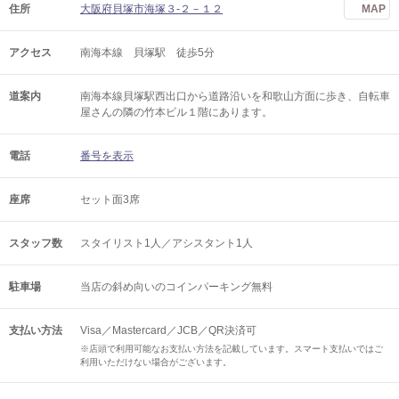
住所
大阪府貝塚市海塚３-２－１２
MAP
アクセス
南海本線 貝塚駅 徒歩5分
道案内
南海本線貝塚駅西出口から道路沿いを和歌山方面に歩き、自転車
屋さんの隣の竹本ビル１階にあります。
電話
番号を表示
座席
セット面3席
スタッフ数
スタイリスト1人／アシスタント1人
駐車場
当店の斜め向いのコインパーキング無料
支払い方法
Visa／Mastercard／JCB／QR決済可
※店頭で利用可能なお支払い方法を記載しています。スマート支払いではご
利用いただけない場合がございます。