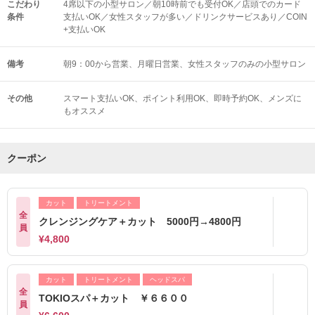
こだわり
4席以下の小型サロン／朝10時前でも受付OK／店頭でのカード
条件
支払いOK／女性スタッフが多い／ドリンクサービスあり／COIN
+支払いOK
備考
朝9：00から営業、月曜日営業、女性スタッフのみの小型サロン
その他
スマート支払いOK
ポイント利用OK
即時予約OK
メンズに
もオススメ
クーポン
カット
トリートメント
全
クレンジングケア＋カット 5000円→4800円
員
¥4,800
カット
トリートメント
ヘッドスパ
全
TOKIOスパ＋カット ￥６６００
員