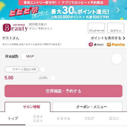
国内最大級の
サロン予約サイト
ブックマーク
ログイン
ゲストさん
ポイントを表示する
ポイントが1%たまる！
ポイントはサロン予約でつかえる！
Ｈeath
MAP
スマート支払いOK
5.00
（11件）
空席確認・予約する
クーポン・メニュー
サロン情報
スタイ
トップ
スタイル
ブログ
口コミ
リスト