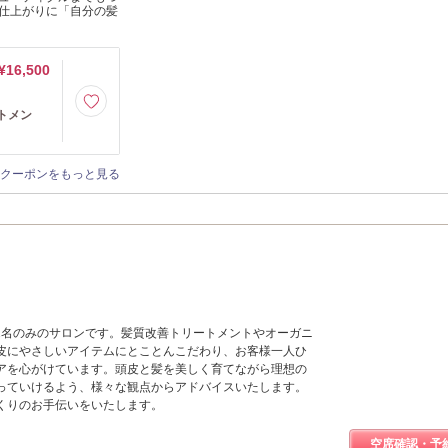
仕上がりに「自分の髪
¥16,500
ートメン
クーポンをもっと見る
ッフ2名のみのサロンです。髪質改善トリートメントやオーガニ
皮にやさしいアイテムにとことんこだわり、お客様一人ひ
アを心がけています。頭皮と髪を美しく育てながら理想の
っていけるよう、様々な観点からアドバイスいたします。
くりのお手伝いをいたします。
空席確認・予