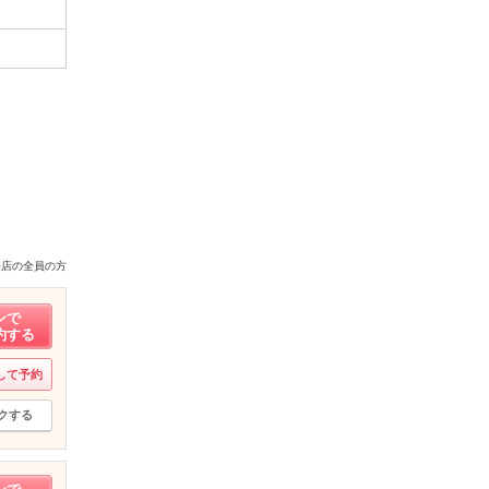
来店の全員の方
ンで
約する
して予約
クする