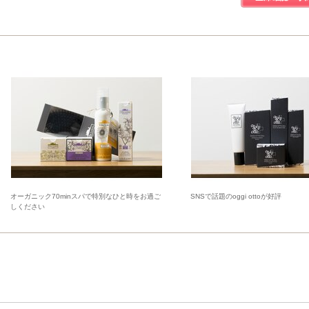
オーガニック70minスパで特別なひと時をお過ご
SNSで話題のoggi ottoが好評
しください