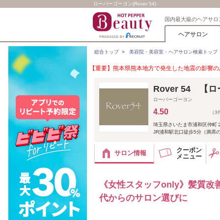
ローバーゴーヨン(Rover 54)
国内最大級のヘアサロ
ヘアサロン
総合トップ
>
美容院・美容室・ヘアサロン検索トップ
【重要】熊本県熊本地方で発生した地震の影響のあ
Rover 54 
ローバーゴーヨン
4.50
（3
埼玉県さいたま市浦和区仲町２
JR浦和駅北口徒歩5分（満席の
クーポン
サロン情報
メニュー
《女性スタッフonly》髪質改
代からのサロン選びに