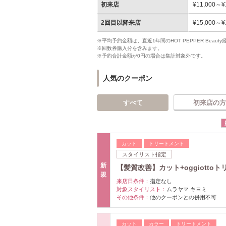
初来店
¥11,000～¥
2回目以降来店
¥15,000～¥
※平均予約金額は、直近1年間のHOT PEPPER Bea
※回数券購入分を含みます。
※予約合計金額が0円の場合は集計対象外です。
人気のクーポン
すべて
初来店の方
カット
トリートメント
スタイリスト指定
新
【髪質改善】カット+oggiottoト
規
来店日条件：
指定なし
対象スタイリスト：
ムラヤマ キヨミ
その他条件：
他のクーポンとの併用不可
カット
カラー
トリートメント