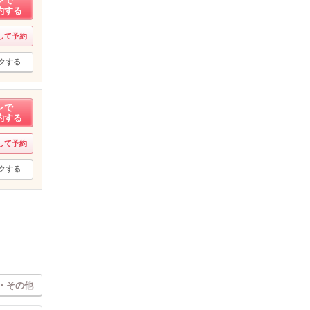
ンで
約する
して予約
クする
ンで
約する
して予約
クする
・その他