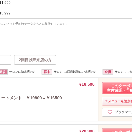
11,999
15,999
uty経由のネット予約時データをもとに集計しています。
2回目以降来店の方
新規
サロンに初来店の方
再来
サロンに2回目以降にご来店の方
全員
サロンにご
¥16,500
このクーポ
空席確認・予
リートメント ￥19800→￥16500
メニューを追加
ブックマー
¥20,900