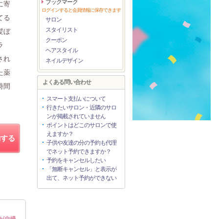
ブックマーク
に寄
ログインすると会員情報に保存できます
てる
サロン
スタイリスト
髪ぼ
クーポン
ラ
ヘアスタイル
され
ネイルデザイン
た薬
よくある問い合わせ
時間
スマート支払いについて
行きたいサロン・近隣のサロ
ンが掲載されていません
ポイントはどこのサロンで使
えますか？
約する
子供や友達の分の予約も代理
でネット予約できますか？
予約をキャンセルしたい
「無断キャンセル」と表示が
出て、ネット予約ができない
が自慢