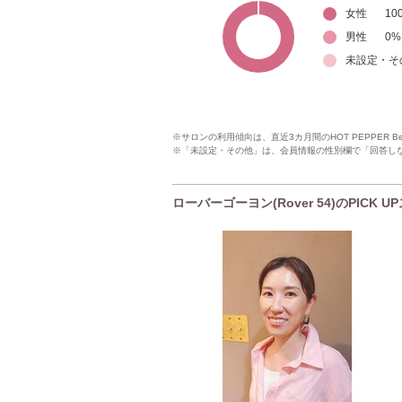
女性
10
男性
0
%
未設定・そ
※サロンの利用傾向は、直近3カ月間のHOT PEPPER 
※「未設定・その他」は、会員情報の性別欄で「回答し
ローバーゴーヨン(Rover 54)のPICK 