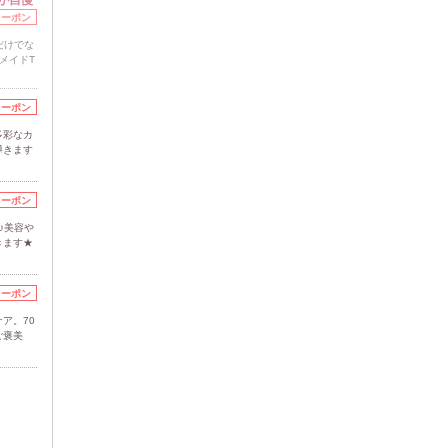
クーポン
いだけでな
メイドT
クーポン
多彩なカ
導きます
クーポン
せ♪美容や
きます★
クーポン
ア。70
ご褒美