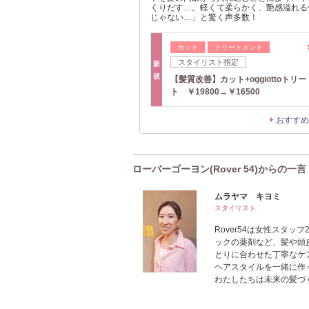
くりだす…。軽くて柔らかく、艶感溢れる
じゃない…」と驚く声多数！
カット
トリートメント
スタイリスト指定
新
規
【髪質改善】カット+oggiottoトリ
ト ￥19800→￥16500
おすすめ
ローバーゴーヨン(Rover 54)からの一言
ムラヤマ キヨミ
スタイリスト
Rover54は女性スタ
ックの薬剤など、髪や頭
とりに合わせた丁寧なケ
ヘアスタイルを一緒に作
わたしたちは未来の髪づ