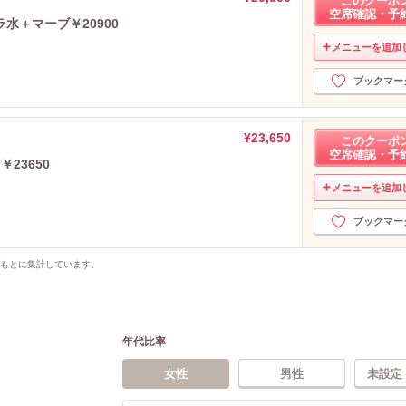
このクーポ
空席確認・予
水＋マーブ￥20900
メニューを追加
ブックマー
¥23,650
このクーポ
空席確認・予
23650
メニューを追加
ブックマー
をもとに集計しています。
年代比率
女性
男性
未設定