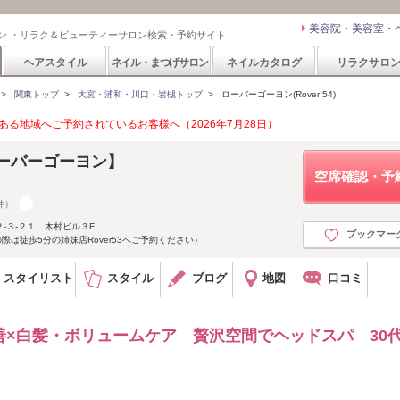
美容院・美容室・
ン ・リラク＆ビューティーサロン検索・予約サイト
ヘアスタイル
ネイル・まつげサロン
ネイルカタログ
リラクサロ
>
関東トップ
>
大宮・浦和・川口・岩槻トップ
>
ローバーゴーヨン(Rover 54)
る地域へご予約されているお客様へ（2026年7月28日）
【ローバーゴーヨン】
空席確認・予
件）
-３-２１ 木村ビル３F
ブックマー
際は徒歩5分の姉妹店Rover53へご予約ください）
スタイリスト
スタイル
ブログ
地図
口コミ
善×白髪・ボリュームケア 贅沢空間でヘッドスパ 30代