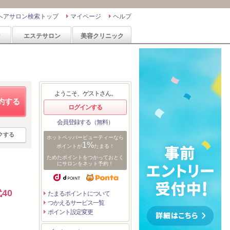
ヘアサロン検索トップ
マイページ
ヘルプ
ン
エステサロン
美容クリニック
ようこそ、ゲストさん。
約する
ログインする
会員登録する（無料）
クする
ホットペッパービューティーなら
1%
ポイントが
たまる！
ためたポイントをつかっておとく
にサロンをネット予約！
40
たまるポイントについて
つかえるサービス一覧
ポイント設定変更