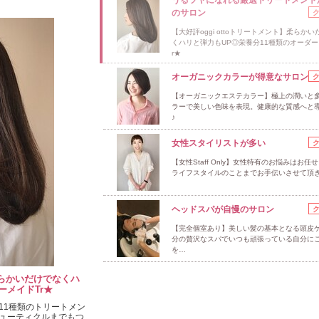
のサロン
【大好評oggi ottoトリートメント】柔らか
くハリと弾力もUP◎栄養分11種類のオーダー
r★
オーガニックカラーが得意なサロン
【オーガニックエステカラー】極上の潤いと
ラーで美しい色味を表現。健康的な質感へと
♪
女性スタイリストが多い
【女性Staff Only】女性特有のお悩みはお任
ライフスタイルのことまでお手伝いさせて頂
ヘッドスパが自慢のサロン
【完全個室あり】美しい髪の基本となる頭皮ケ
分の贅沢なスパでいつも頑張っている自分に
を…
】柔らかいだけでなくハ
ーメイドTr★
11種類のトリートメン
ューティクルまでもつ