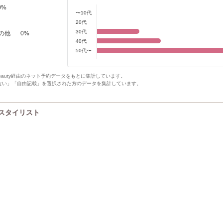
0
%
〜10代
20代
30代
の他
0
%
40代
50代〜
Beauty経由のネット予約データをもとに集計しています。
ない」「自由記載」を選択された方のデータを集計しています。
UPスタイリスト