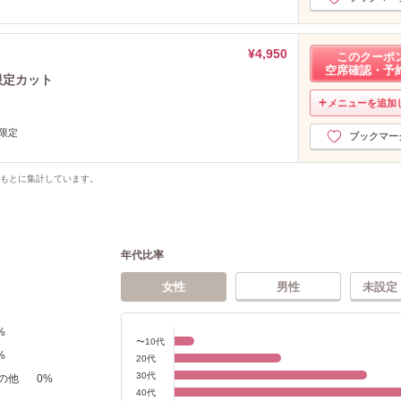
¥4,950
このクーポ
空席確認・予
限定カット
メニューを追加
生限定
ブックマー
をもとに集計しています。
年代比率
女性
男性
未設定
%
〜10代
%
20代
30代
の他
0
%
40代