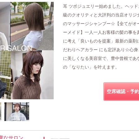
耳 ツボジュエリー始めました。ヘッド
級のクオリティと大評判の当店オリジ
のマッサージシャンプー☆【全てがオ
ーメイド】一人一人お客様の髪の事を
に考え「良いものを提案」最新の薬剤
だわりヘアカラー にも定評あり☆心身
に美しくなる美容室で、豊中曾根であ
の「なりたい」を叶えます。
空席確認・予
意なサロン