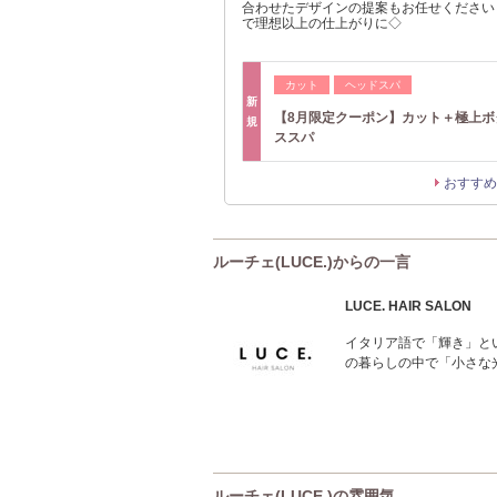
合わせたデザインの提案もお任せください
で理想以上の仕上がりに◇
カット
ヘッドスパ
新
【8月限定クーポン】カット＋極上ボ
規
ススパ
おすすめ
ルーチェ(LUCE.)からの一言
LUCE. HAIR SALON
イタリア語で「輝き」と
の暮らしの中で「小さな
ルーチェ(LUCE.)の雰囲気