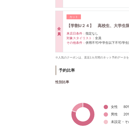
カット
【学割U２４】 高校生、大学生
全
来店日条件：
指定なし
員
対象スタイリスト：
全員
その他条件：
併用不可/中学生以下不可/学
※人気のクーポンは、直近1カ月間のネット予約データ
予約比率
性別比率
女性
80
男性
20
未設定・そ