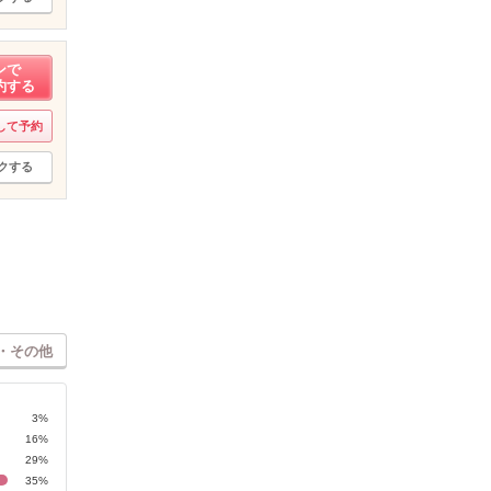
ンで
約する
して予約
クする
・その他
3%
16%
29%
35%