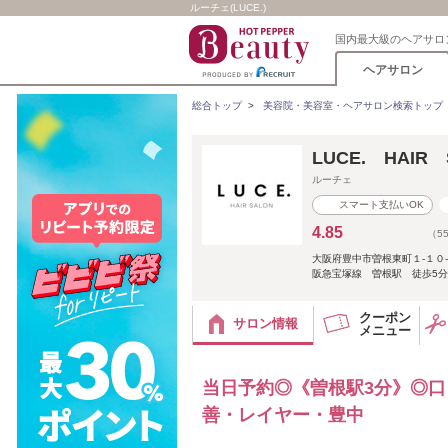
ルーチェ(LUCE.)
国内最大級のヘアサロ
ヘアサロン
総合トップ
>
美容院・美容室・ヘアサロン検索トップ
LUCE. HAI
ルーチェ
スマート支払いOK
4.85
（5
大阪府豊中市曽根東町１-１０
阪急宝塚線 曽根駅 徒歩5分
クーポン
サロン情報
メニュー
当日予約◎《曽根駅3分》◎口コ
善・レイヤー・豊中