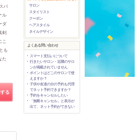
サロン
スパ
スタイリスト
ナル
クーポン
ーダ
ヘアスタイル
ネイルデザイン
真剣
にこ
よくある問い合わせ
とも
スマート支払いについて
なた
行きたいサロン・近隣のサロ
ンが掲載されていません
ポイントはどこのサロンで使
えますか？
子供や友達の分の予約も代理
でネット予約できますか？
約する
予約をキャンセルしたい
「無断キャンセル」と表示が
出て、ネット予約ができない