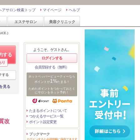
ヘアサロン検索トップ
マイページ
ヘルプ
ン
エステサロン
美容クリニック
CE.)
ようこそ、ゲストさん。
約する
ログインする
あり
会員登録する（無料）
クする
ホットペッパービューティーなら
1%
ポイントが
たまる！
を見る
ためたポイントをつかっておとく
にサロンをネット予約！
たまるポイントについて
つかえるサービス一覧
質改
ポイント設定変更
ブックマーク
ログインすると会員情報に保存できます