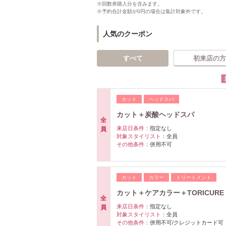
※回数券購入分を含みます。
※予約合計金額が0円の場合は集計対象外です。
人気のクーポン
すべて
初来店の方
カット
ヘッドスパ
カット＋炭酸ヘッドスパ
全
来店日条件：
指定なし
員
対象スタイリスト：
全員
その他条件：
併用不可
カット
カラー
トリートメント
カット＋ケアカラー＋TORICUR
全
来店日条件：
指定なし
員
対象スタイリスト：
全員
その他条件：
併用不可/クレジットカード可