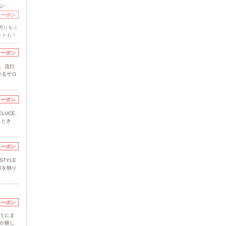
ン
クーポン
周りをミ
ットも！
クーポン
、流行
作るサロ
クーポン
UCE.
ととき
クーポン
TYLE
線を独り
クーポン
うにま
が嬉し