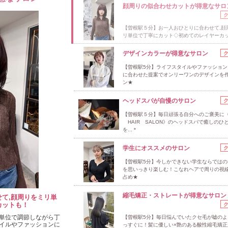
顔周りの似合わせカットが得意なサロ
【曽根駅５分】お一人おひとりに合わせて,顔
リ単位で丁寧にカット◇初めてのレイヤーカ
デザインカラーが得意なサロン
【曽根駅5分】ライフスタイルやファッション
に合わせた提案でオンリーワンのデザインを
ン★
ヘッドスパが自慢のサロン
【曽根駅５分】毎日頑張る自分へのご褒美に《L
HAIR SALON》のヘッドスパで癒しのひ
を...＊
学生にオススメのサロン
【曽根駅5分】今しかできない学生ならではのS
を思いっきり楽しむ！こなれヘアで周りの視
占め★
縮毛矯正・ストレートが得意なサロン
て,顔周りをミリ単
カットも！
単位で調節しながら丁
【曽根駅5分】毎日悩んでいたクセ毛が嘘のよ
イルやファッションに
っすぐに！髪に優しい×艶のある酸性縮毛矯正