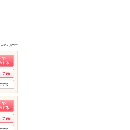
来店の全員の方
ンで
約する
して予約
クする
ンで
約する
して予約
クする