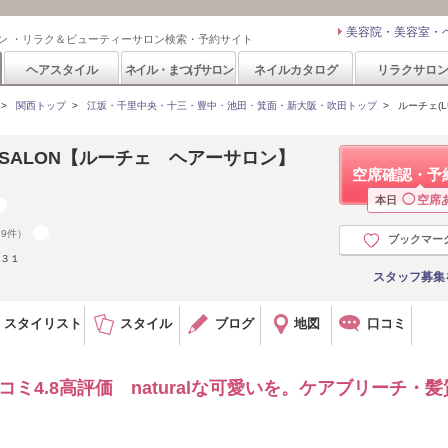
美容院・美容室・
ン ・リラク＆ビューティーサロン検索・予約サイト
ヘアスタイル
ネイル・まつげサロン
ネイルカタログ
リラクサロ
>
関西トップ
>
江坂・千里中央・十三・豊中・池田・箕面・新大阪・吹田トップ
>
ルーチェ(LU
R SALON【ルーチェ ヘアーサロン】
空席確認・予
◯
空席
本日
59件）
ブックマー
-３１
スタッフ募集
スタイリスト
スタイル
ブログ
地図
口コミ
ミ4.8高評価 naturalな可愛いを。ケアブリーチ・髪