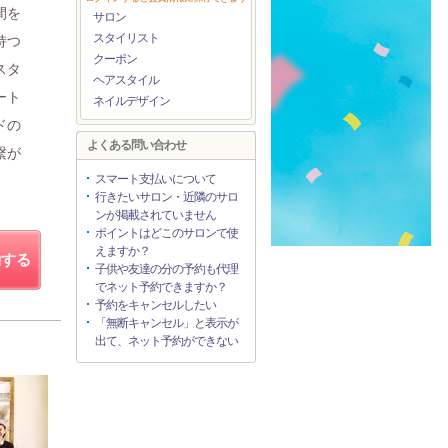
間を
サロン
スタイリスト
持つ
クーポン
スタ
ヘアスタイル
ート
ネイルデザイン
ドの
よくある問い合わせ
繋が
スマート支払いについて
行きたいサロン・近隣のサロ
ンが掲載されていません
ポイントはどこのサロンで使
えますか？
約する
子供や友達の分の予約も代理
でネット予約できますか？
予約をキャンセルしたい
「無断キャンセル」と表示が
出て、ネット予約ができない