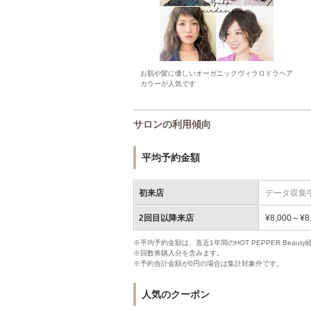
お肌や髪に優しいオーガニックヴィラロドラヘア
カラーが人気です
サロンの利用傾向
平均予約金額
初来店
データ収集
2回目以降来店
¥8,000～¥8
※平均予約金額は、直近1年間のHOT PEPPER Bea
※回数券購入分を含みます。
※予約合計金額が0円の場合は集計対象外です。
人気のクーポン