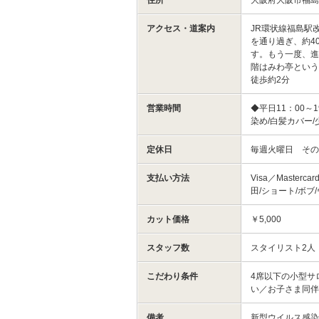
アクセス・道案内
JR環状線福島駅
を通り過ぎ、約4
す。もう一度、進
階はみわ亭という
徒歩約2分
営業時間
◆平日11：00～1
染め/白髪カバー
定休日
毎週火曜日 そ
支払い方法
Visa／Masterc
田/ショート/ボブ
カット価格
￥5,000
スタッフ数
スタイリスト2人
こだわり条件
4席以下の小型サ
い／お子さま同伴
備考
新型ウイルス感染