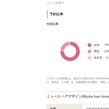
データ収集中
予約比率
性別比率
女性
76
男性
24
未設定・そ
※サロンの利用傾向は、直近3カ月間のHOT PEPPER 
※「未設定・その他」は、会員情報の性別欄で「回答し
ミューカ ヘアデザイン(Mjuka hair de
住所
大阪府大阪市福島