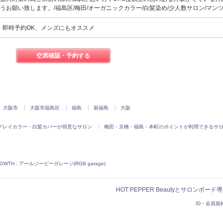
うお願い致します。/福島区/梅田/オーガニックカラー/白髪染め/少人数サロン/マン
、即時予約OK、メンズにもオススメ
空席確認・予約する
大阪市
大阪市福島区
福島
新福島
大阪
グレイカラー・白髪カバーが得意なサロン
梅田・京橋・福島・本町のポイントが利用できるサ
OWTH
|
アールジービーガレージ(RGB garage)
HOT PEPPER Beautyとサロンボー
ID・会員規