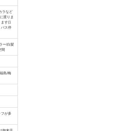
カラなど
)に渡りま
ます(1
」バス停
カラー/白髪
空間
す/福島/梅
ッフが多
は御来店