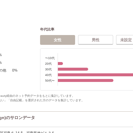
年代比率
女性
男性
未設定
%
〜10代
%
20代
30代
の他
0
%
40代
50代〜
Beauty経由のネット予約データをもとに集計しています。
ない」「自由記載」を選択された方のデータを集計しています。
sign)のサロンデータ
区福島６-14-5 福島民放ビル３Ｆ