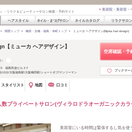
美容院・美容室・
ン ・リラク＆ビューティーサロン検索・予約サイト
ヘアスタイル
ネイル・まつげサロン
ネイルカタログ
リラクサロ
>
関西トップ
>
梅田・京橋・福島・本町トップ
>
ミューカ ヘアデザイン(Mjuka hair design)
 design【ミューカ ヘアデザイン】
空席確認・予
件）
-5 福島民放ビル３Ｆ
ブックマー
徒歩10分/大阪福島駅/大阪梅田駅/ショートボブ/マンツーマン
スタイリスト
地図
口コミ
人数プライベートサロン(ヴィラロドラオーガニックカラ
美容室にいる時間は緊張するし気を使