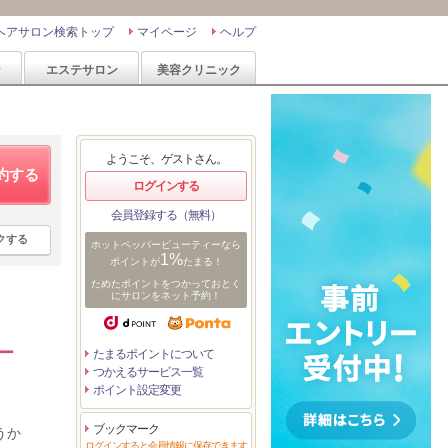
ヘアサロン検索トップ
マイページ
ヘルプ
ン
エステサロン
美容クリニック
ようこそ、ゲストさん。
約する
ログインする
会員登録する（無料）
クする
ホットペッパービューティーなら
1%
ポイントが
たまる！
ためたポイントをつかっておとく
にサロンをネット予約！
ー
たまるポイントについて
つかえるサービス一覧
ポイント設定変更
ブックマーク
うか
ログインすると会員情報に保存できます