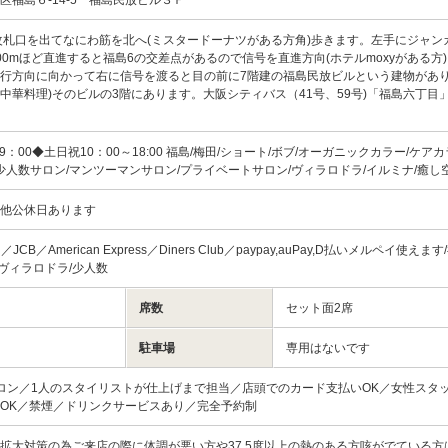
改札口を出てなにわ筋を北へ(ミスタードーナツがある方角)歩きます。左手にジャン
00mほど直進すると福島6の交差点があるので信号を直進方向(ホテルmoxyがある方
行方向に向かって右に信号を渡ると目の前に7階建の福島民放ビルという建物があり
中華料理)そのビルの3階にあります。大阪シティバス（41号、59号)「福島六丁目
9：00◆土日祝10：00～18:00 福島/梅田/ショート/ボブ/オーガニックカラー/ケア
/少人数サロン/マンツーマンサロン/プライベートサロン/ヴィラロドラ/イルミナ/癒し
の他公休日あります
ard／JCB／American Express／Diners Club／paypay,auPay,D払いメルペイ使えま
/ヴィラロドラ/少人数
席数
セット面2席
駐車場
専用はないです
ロン／1人のスタイリストが仕上げまで担当／店頭でのカード支払いOK／女性スタ
OK／禁煙／ドリンクサービスあり／完全予約制
拡大対策の為ご来店の際に体調が悪い方や37.5度以上の熱のある方咳がでている方