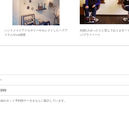
ハンドメイドアクセサリーやセレクトしたヘアア
夫婦2人ゆったりと営んでおります＊
イテムやcat雑貨
ン/プライベート
中
,999
uty経由のネット予約時データをもとに集計しています。