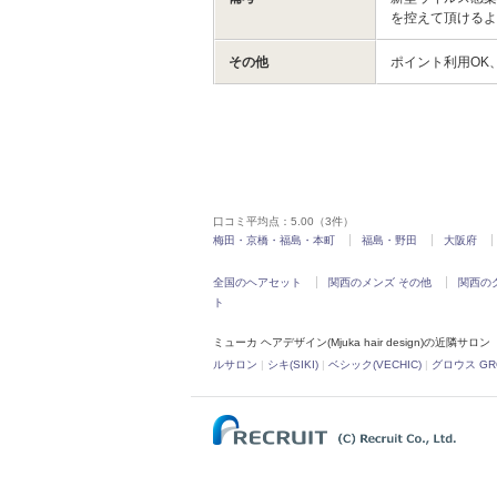
を控えて頂けるよ
その他
ポイント利用OK
口コミ平均点：
5.00
（3件）
梅田・京橋・福島・本町
福島・野田
大阪府
全国のヘアセット
関西のメンズ その他
関西の
ト
ミューカ ヘアデザイン(Mjuka hair design)の近隣サロン
ルサロン
|
シキ(SIKI)
|
ベシック(VECHIC)
|
グロウス GR