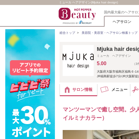
ミューカ ヘアデザイン(Mjuka hair design)
国内最大級のヘアサロ
ヘアサロン
総合トップ
>
美容院・美容室・ヘアサロン検索トップ
Mjuka hair
ミューカ ヘアデザイン
5.00
（3
大阪府大阪市福島区福島６-14
JR福島駅徒歩7分/JR大阪駅
サロン情報
メニュー
マンツーマンで癒し空間。少
イルミナカラー）