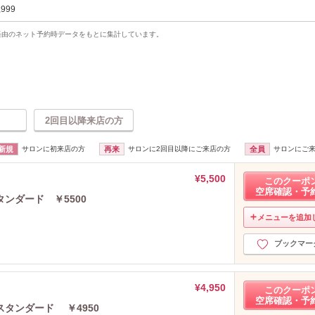
,999
uty経由のネット予約時データをもとに集計しています。
2回目以降来店の方
新規
サロンに初来店の方
再来
サロンに2回目以降にご来店の方
全員
サロンにご
¥5,500
このクーポ
空席確認・予
ンダード ￥5500
メニューを追加
ブックマー
¥4,950
このクーポ
空席確認・予
タンダード ￥4950