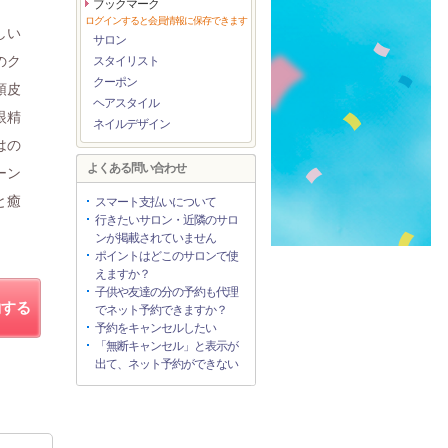
ブックマーク
ログインすると会員情報に保存できます
しい
サロン
のク
スタイリスト
クーポン
頭皮
ヘアスタイル
眼精
ネイルデザイン
はの
よくある問い合わせ
ーン
と癒
スマート支払いについて
行きたいサロン・近隣のサロ
ンが掲載されていません
ポイントはどこのサロンで使
えますか？
子供や友達の分の予約も代理
約する
でネット予約できますか？
予約をキャンセルしたい
「無断キャンセル」と表示が
出て、ネット予約ができない