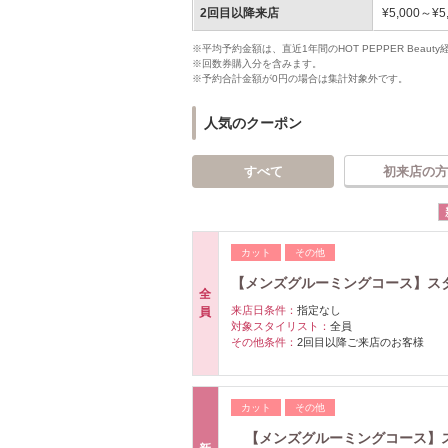
2回目以降来店
¥5,000～¥5
※平均予約金額は、直近1年間のHOT PEPPER Bea
※回数券購入分を含みます。
※予約合計金額が0円の場合は集計対象外です。
人気のクーポン
すべて
初来店の方
カット
その他
【メンズグルーミングコース】スタ
全
来店日条件：
指定なし
員
対象スタイリスト：
全員
その他条件：
2回目以降ご来店のお客様
カット
その他
【メンズグルーミングコース】ス