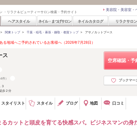
美容院・美容室・
ン ・リラク＆ビューティーサロン検索・予約サイト
ヘアスタイル
ネイル・まつげサロン
ネイルカタログ
リラクサロ
>
関東トップ
>
千葉・稲毛・幕張・鎌取・都賀トップ
>
アサノカットブース
る地域へご予約されているお客様へ（2026年7月28日）
ース
空席確認・予
24件）
ブックマー
１３
徒歩２分
スタイリスト
スタイル
ブログ
地図
口コミ
まるカットと頭皮を育てる快感スパ。ビジネスマンの身