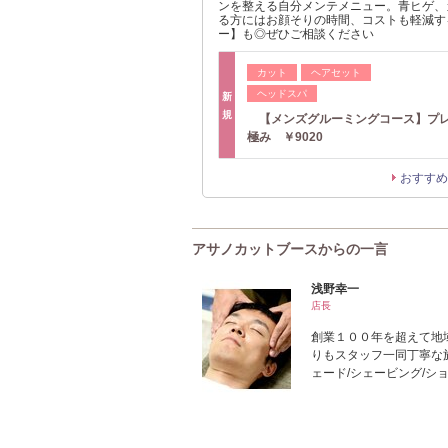
ンを整える自分メンテメニュー。青ヒゲ、
る方にはお顔そりの時間、コストも軽減す
ー】も◎ぜひご相談ください
カット
ヘアセット
ヘッドスパ
新
規
【メンズグルーミングコース】プ
極み ￥9020
おすすめ
アサノカットブースからの一言
浅野幸一
店長
創業１００年を超えて地
りもスタッフ一同丁寧な施
ェード/シェービング/シ