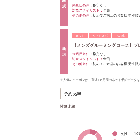
新
来店日条件：
指定なし
規
対象スタイリスト：
全員
その他条件：
初めてご来店のお客様 男性限
カット
ヘッドスパ
その他
【メンズグルーミングコース】プレミ
新
来店日条件：
指定なし
規
対象スタイリスト：
全員
その他条件：
初めてご来店のお客様 男性限
※人気のクーポンは、直近1カ月間のネット予約データ
予約比率
性別比率
女性
10