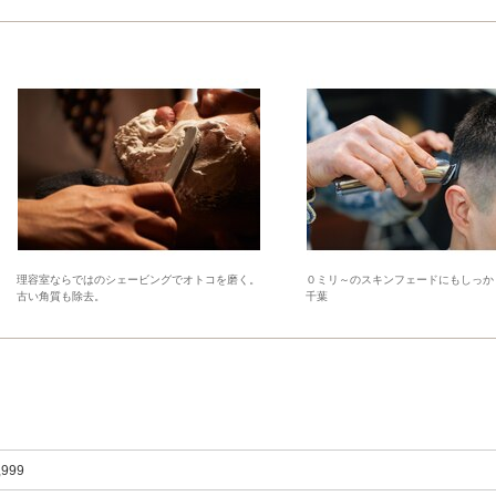
理容室ならではのシェービングでオトコを磨く。
０ミリ～のスキンフェードにもしっか
古い角質も除去。
千葉
,999