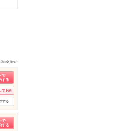
来店の全員の方
ンで
約する
して予約
クする
ンで
約する