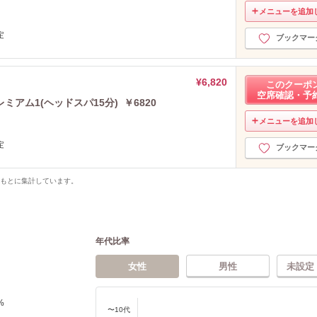
メニューを追加
定
ブックマー
¥6,820
このクーポ
空席確認・予
アム1(ヘッドスパ15分) ￥6820
メニューを追加
定
ブックマー
をもとに集計しています。
年代比率
女性
男性
未設定
%
〜10代