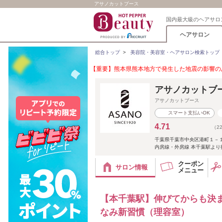
アサノカットブース
国内最大級のヘアサロ
ヘアサロン
総合トップ
>
美容院・美容室・ヘアサロン検索トップ
【重要】熊本県熊本地方で発生した地震の影響のあ
アサノカットブ
アサノカットブース
スマート支払いOK
4.71
（2
千葉県千葉市中央区港町１－
内房線・外房線 本千葉駅より
クーポン
サロン情報
メニュー
【本千葉駅】伸びてからも決
なみ新習慣（理容室）