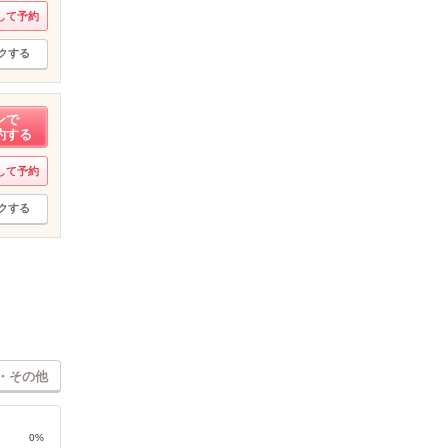
して予約
クする
ンで
約する
して予約
クする
・その他
0%