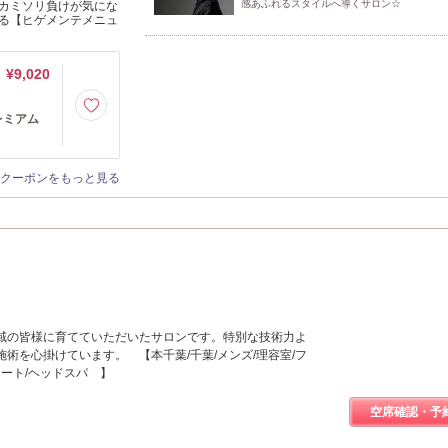
感あふれるスタイルへ導くサロン☆
カミソリ負けが気にな
る【ヒゲメンテメニュ
¥9,020
レミアム
クーポンをもっと見る
域の皆様に育てていただいたサロンです。特別な技術力よ
術を心掛けています。 【本千葉/千葉/メンズ/理容室/フ
ョート/ヘッドスパ 】
空席確認・予