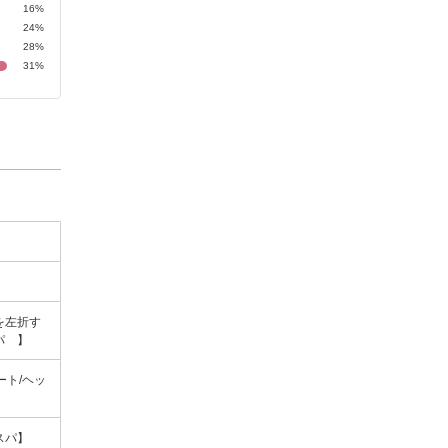
16%
24%
28%
31%
を左折す
パ 】
ート/ヘッ
スパ】