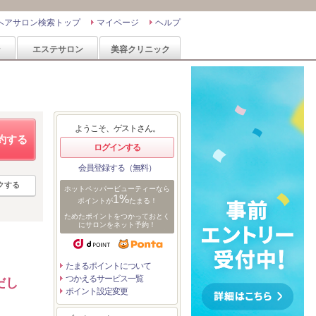
ヘアサロン検索トップ
マイページ
ヘルプ
ン
エステサロン
美容クリニック
ようこそ、ゲストさん。
約する
ログインする
会員登録する（無料）
クする
ホットペッパービューティーなら
1%
ポイントが
たまる！
ためたポイントをつかっておとく
にサロンをネット予約！
たまるポイントについて
つかえるサービス一覧
だし
ポイント設定変更