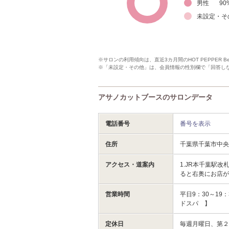
男性
90
未設定・そ
※サロンの利用傾向は、直近3カ月間のHOT PEPPER 
※「未設定・その他」は、会員情報の性別欄で「回答し
アサノカットブースのサロンデータ
電話番号
番号を表示
住所
千葉県千葉市中
アクセス・道案内
1.JR本千葉駅
ると右奥にお店が
営業時間
平日9：30～19
ドスパ 】
定休日
毎週月曜日、第２