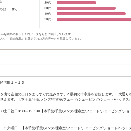
%
20代
30代
の他
0
%
40代
50代〜
Beauty経由のネット予約データをもとに集計しています。
ない」「自由記載」を選択された方のデータを集計しています。
央区港町１－１３
改札を出て左側の出口をまっすぐに進みます。2.最初の十字路を右折します。3.大通り
見えます。【本千葉/千葉/メンズ/理容室/フェード/シェービング/ショート/ヘッドス
：30土日祝日8:30～19：30【本千葉/千葉/メンズ/理容室/フェード/シェービング/ショ
・３火曜日 【本千葉/千葉/メンズ/理容室/フェード/シェービング/ショート/ヘッド