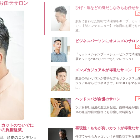
お任せサロン
ひげ・眉などの身だしなみもお任せサ
肌質に合わせた施術で清潔感をキープ。カッ
でに【髭メンテメニュー】で毎日のお顔そり
減。
ビジネスパーソンにオススメのサロン
「カット＋シャンプー＋シェービングで清潔感
眉カットもついていつでもリフレッシュ♪
メンズカジュアルが得意なサロン
敷居の高いサロンが苦手な方もリラックス出
ジュアルからビジネスまで、ON/OFFキマる
に。
ヘッドスパが自慢のサロン
ツボを押し頭皮の血流を促進。自律神経が整
スの軽減や目の疲れにも◎癒しの時間を♪
。カットのついでに
再現性・もちが良いカットが得意なサ
りの負担軽減。
伸びてからもカッコいい！再現性◎丁寧な施
目、頭皮のコンデショ