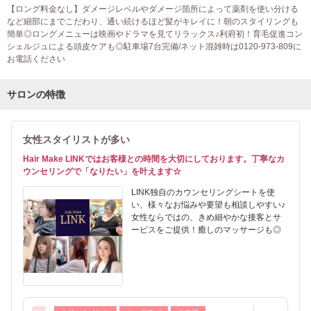
【ロング料金なし】ダメージレベルやダメージ箇所によって薬剤を使い分ける
など細部にまでこだわり、通い続けるほど髪がキレイに！朝のスタイリングも
簡単◎ロングメニューは映画やドラマを見てリラックス♪利府初！育毛促進コン
シェルジュによる頭皮ケアも◎駐車場7台完備/ネット混雑時は0120-973-809に
お電話ください
サロンの特徴
女性スタイリストが多い
Hair Make LINKではお客様との時間を大切にしております。丁寧なカ
ウンセリングで「なりたい」を叶えます☆
LINK独自のカウンセリングシートを使
い、様々なお悩みや要望も相談しやすい♪
女性ならではの、きめ細やかな接客とサ
ービスをご提供！癒しのマッサージも◎