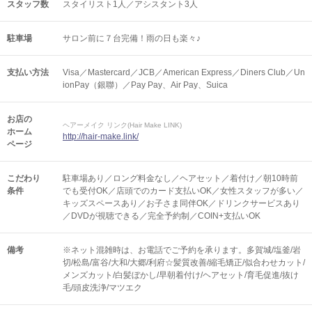
スタッフ数
スタイリスト1人／アシスタント3人
駐車場
サロン前に７台完備！雨の日も楽々♪
支払い方法
Visa／Mastercard／JCB／American Express／Diners Club／Un
ionPay（銀聯）／Pay Pay、Air Pay、Suica
お店の
ヘアーメイク リンク(Hair Make LINK)
ホーム
http://hair-make.link/
ページ
こだわり
駐車場あり／ロング料金なし／ヘアセット／着付け／朝10時前
条件
でも受付OK／店頭でのカード支払いOK／女性スタッフが多い／
キッズスペースあり／お子さま同伴OK／ドリンクサービスあり
／DVDが視聴できる／完全予約制／COIN+支払いOK
備考
※ネット混雑時は、お電話でご予約を承ります。多賀城/塩釜/岩
切/松島/富谷/大和/大郷/利府☆髪質改善/縮毛矯正/似合わせカット/
メンズカット/白髪ぼかし/早朝着付け/ヘアセット/育毛促進/抜け
毛/頭皮洗浄/マツエク