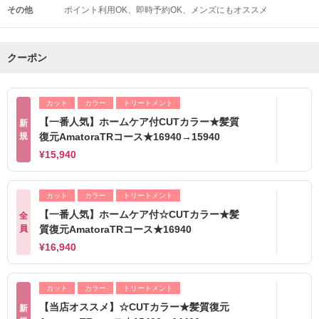
その他
ポイント利用OK
即時予約OK
メンズにもオススメ
クーポン
カット
カラー
トリートメント
【一番人気】ホームケア付CUTカラー★髪質
新
規
復元AmatoraTRコース★16940→15940
¥15,940
カット
カラー
トリートメント
【一番人気】ホームケア付☆CUTカラー★髪
全
員
質復元AmatoraTRコース★16940
¥16,940
カット
カラー
トリートメント
【当店オススメ】☆CUTカラー★髪質復元
新