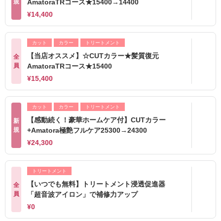
規
AmatoraTRコース★15400→14400
¥14,400
カット
カラー
トリートメント
【当店オススメ】☆CUTカラー★髪質復元
全
員
AmatoraTRコース★15400
¥15,400
カット
カラー
トリートメント
【感動続く！豪華ホームケア付】CUTカラー
新
規
+Amatora極艶フルケア25300→24300
¥24,300
トリートメント
【いつでも無料】トリートメント浸透促進器
全
員
「超音波アイロン」で補修力アップ
¥0