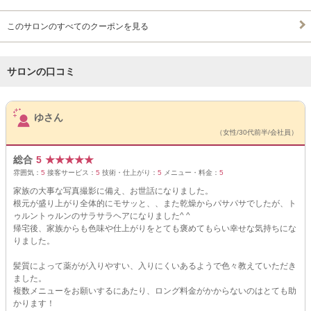
このサロンのすべてのクーポンを見る
サロンの口コミ
サロンPick Up
ゆさん
（女性/30代前半/会社員）
総合
5
★
★
★
★
★
雰囲気：
5
接客サービス：
5
技術・仕上がり：
5
メニュー・料金：
5
家族の大事な写真撮影に備え、お世話になりました。
根元が盛り上がり全体的にモサッと、、また乾燥からパサパサでしたが、ト
ゥルントゥルンのサラサラヘアになりました^ ^
帰宅後、家族からも色味や仕上がりをとても褒めてもらい幸せな気持ちにな
りました。
髪質によって薬がが入りやすい、入りにくいあるようで色々教えていただき
ました。
複数メニューをお願いするにあたり、ロング料金がかからないのはとても助
かります！