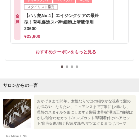
トリートメント
ヘッドスパ
その他
スタイリスト指定
【ハリ艶No.1】エイジングケアの最終
全
員
型！育毛促進スパ幹細胞上清液使用
23600
¥23,600
おすすめクーポンをもっと見る
サロンからの一言
おかげさまで26年。女性ならではの細やかな視点で髪の
お悩みや「なりたい」ニュアンスまで丁寧にお伺いし、
理想のスタイルを形にします☆髪質改善/縮毛矯正//白髪ぼ
かし/似合わせカット/メンズカット/早朝着付け/ヘアセッ
ト/育毛促進/抜け毛/頭皮洗浄/マツエク＆まつげパーマ
Hair Make LINK