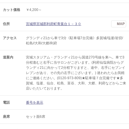
カット価格
￥4,200～
住所
宮城県宮城郡利府町青葉台１－３０
MAP
アクセス
グランディ21から車で3分《駐車場7台完備》多賀城/塩釜/岩切/
松島//大和/大郷/利府
道案内
宮城スタジアム・グランディ21から国道270号線を東へ。車で3
分程進むと右手に当サロンがございます。(利府仙塩病院からグ
ランディ21に向かって2分程下りますと、途中、右手にセブンイ
レブンがあり、その先の左手にございます。) 迷われたらお気軽
にご連絡ください。(0120-973-809)★駐車場７台完備です★多
賀城、塩釜、仙台、松島、富谷、大和、大郷、利府などからご来
店いただいております。
電話
番号を表示
座席
セット面6席