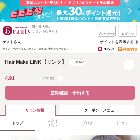
国内最大級の
サロン予約サイト
ブックマーク
ログイン
ゲストさん
ポイントを表示する
ポイントが1%たまる！
ポイントはサロン予約でつかえる！
Hair Make LINK【リンク】
MAP
4.91
（104件）
空席確認・予約する
クーポン・メニュー
サロン情報
スタイ
トップ
ブログ
口コミ
リスト