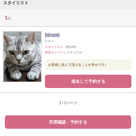
スタイリスト
1
人
hiromi
ヒロミ
スタイリスト
（歴10年）
得意なイメージ
ナチュラル
お客様に喜んで頂けることが幸せです♪
指名して予約する
1 / 1ページ
空席確認・予約する