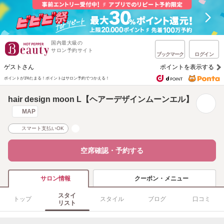
国内最大級の
サロン予約サイト
ブックマーク
ログイン
ゲストさん
ポイントを表示する
ポイントが1%たまる！
ポイントはサロン予約でつかえる！
hair design moon L【ヘアーデザインムーンエル】
MAP
スマート支払いOK
空席確認・予約する
クーポン・メニュー
サロン情報
スタイ
トップ
スタイル
ブログ
口コミ
リスト