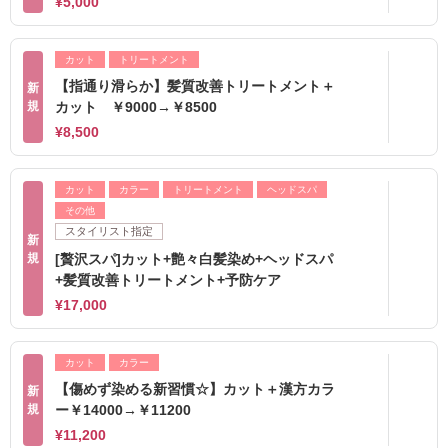
¥5,000
カット
トリートメント
【指通り滑らか】髪質改善トリートメント＋
新
規
カット ￥9000→￥8500
¥8,500
カット
カラー
トリートメント
ヘッドスパ
その他
スタイリスト指定
新
規
[贅沢スパ]カット+艶々白髪染め+ヘッドスパ
+髪質改善トリートメント+予防ケア
¥17,000
カット
カラー
【傷めず染める新習慣☆】カット＋漢方カラ
新
規
ー￥14000→￥11200
¥11,200