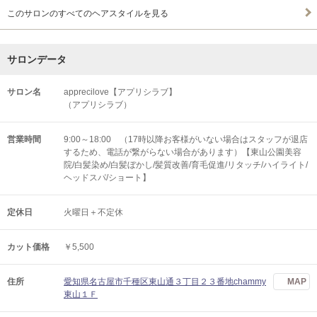
このサロンのすべてのヘアスタイルを見る
サロンデータ
サロン名
apprecilove【アプリシラブ】
（アプリシラブ）
営業時間
9:00～18:00 （17時以降お客様がいない場合はスタッフが退店
するため、電話が繋がらない場合があります）【東山公園美容
院/白髪染め/白髪ぼかし/髪質改善/育毛促進/リタッチ/ハイライト/
ヘッドスパ/ショート】
定休日
火曜日＋不定休
カット価格
￥5,500
住所
愛知県名古屋市千種区東山通３丁目２３番地chammy
MAP
東山１Ｆ