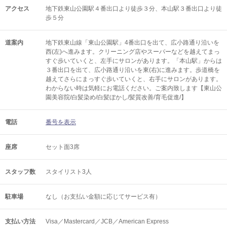
アクセス
地下鉄東山公園駅４番出口より徒歩３分、本山駅３番出口より徒
歩５分
道案内
地下鉄東山線「東山公園駅」4番出口を出て、広小路通り沿いを
西(左)へ進みます。クリーニング店やスーパーなどを越えてまっ
すぐ歩いていくと、左手にサロンがあります。「本山駅」からは
３番出口を出て、広小路通り沿いを東(右)に進みます。歩道橋を
越えてさらにまっすぐ歩いていくと、右手にサロンがあります。
わからない時は気軽にお電話ください。ご案内致します【東山公
園美容院/白髪染め/白髪ぼかし/髪質改善/育毛促進/】
電話
番号を表示
座席
セット面3席
スタッフ数
スタイリスト3人
駐車場
なし（お支払い金額に応じてサービス有）
支払い方法
Visa／Mastercard／JCB／American Express