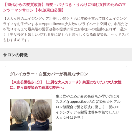
【40代からの髪質改善】白髪・パサつき・うねりに悩む女性のためのマ
ンツーマンサロン【本山/東山公園】
【大人女性のエイジングケア】美しい髪とともに年齢を重ねて輝くエイジング
ライフをお手伝いする≪Apprecilove≫少人数のプライベート空間で、名品だけ
を取りそろえて最高級の髪質改善を提供☆常にお客様への感謝を忘れず、温か
く丁寧な接客も嬉しい♪訪れる度に髪も心も若々しくなる白髪染め、ヘッドスパ
もおすすめです。
サロンの特徴
グレイカラー・白髪カバーが得意なサロン
【東山公園徒歩3分】《上質な大人カラー★》綺麗になりたい大人女性
に。艶々白髪染めで綺麗な髪色へ♪
生え際やこめかみの色落ちが早い方にお
ススメなappreciloveの白髪染め☆ヒアル
ロン酸配合で髪と頭皮に優しく、髪のエ
イジングケア＆髪質改善を本気でしたい
大人女性は必見！