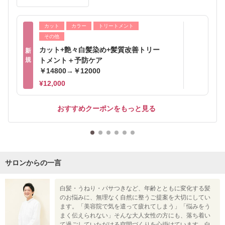
カット
カラー
トリートメント
その他
カット+艶々白髪染め+髪質改善トリー
新
規
トメント＋予防ケア
￥14800→￥12000
¥12,000
おすすめクーポンをもっと見る
サロンからの一言
白髪・うねり・パサつきなど、年齢とともに変化する髪
のお悩みに、無理なく自然に整うご提案を大切にしてい
ます。「美容院で気を遣って疲れてしまう」「悩みをう
まく伝えられない」そんな大人女性の方にも、落ち着い
て過ごしていただける空間づくりを心掛けています。白