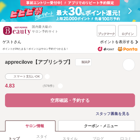
国内最大級の
サロン予約サイト
ブックマーク
ログイン
ゲストさん
ポイントを表示する
ポイントが1%たまる！
ポイントはサロン予約でつかえる！
apprecilove【アプリシラブ】
MAP
スマート支払いOK
4.83
（576件）
空席確認・予約する
スタッフ募集を見る
クーポン・メニュー
サロン情報
スタイ
トップ
スタイル
ブログ
口コミ