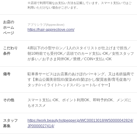
※店頭で利用可能なお支払い方法を記載しています。スマート支払いではご
利用いただけない場合がございます。
お店の
アプリシラブ(Apprecilove)
ホーム
https://hair-apprecilove.com/
ページ
こだわり
4席以下の小型サロン／1人のスタイリストが仕上げまで担当／
条件
朝10時前でも受付OK／店頭でのカード支払いOK／女性スタッフ
が多い／お子さま同伴OK／禁煙／COIN+支払いOK
備考
駐車券サービスはお店裏のあけぼのパーキング。又は名鉄協商で
す【東山公園美容院/白髪染め/白髪ぼかし/髪質改善/育毛促進/リ
タッチ/ハイライト/ヘッドスパ/ショート/レイヤー】
その他
スマート支払いOK
ポイント利用OK
即時予約OK
メンズに
もオススメ
スタッフ
https://work.beauty.hotpepper.jp/WC00013018/WS0000042824/
募集
JP0000027414/