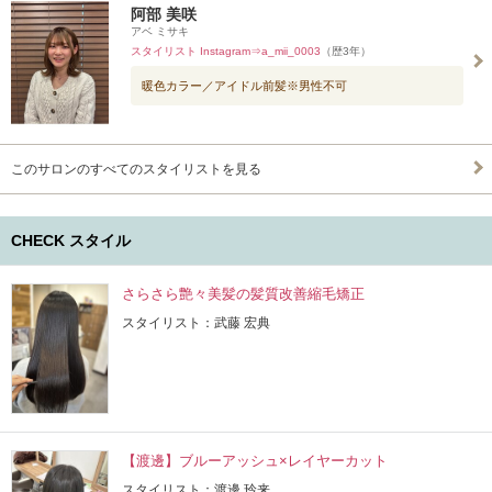
阿部 美咲
アベ ミサキ
スタイリスト Instagram⇒a_mii_0003
（歴3年）
暖色カラー／アイドル前髪※男性不可
このサロンのすべてのスタイリストを見る
CHECK スタイル
さらさら艶々美髪の髪質改善縮毛矯正
スタイリスト：武藤 宏典
【渡邊】ブルーアッシュ×レイヤーカット
スタイリスト：渡邊 玲来