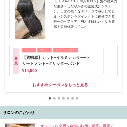
【《BYKARTE》導入サロン】髪の健康的
な強さ・しなやかさの主要成分シスチ
ン。日常の様々なダメージで減少してし
まうシスチンをダイレクトに補修できる
唯一のヘアケア！思わず触れたくなる質
感を是非体験して…♪
カット
カラー
トリートメント
【透明感】カット+イルミナカラー+ト
全
員
リートメント+グリッターボンド
¥14,500
おすすめクーポンをもっと見る
サロンのこだわり
オシャレな空間＆自慢の技術で最高に可愛く