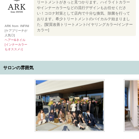
リートメントがきっと見つかります。ハイライトカラー
やインナーカラーなどの流行デザインもお任せくださ
い！コロナ対策として店内で十分な換気、除菌を行って
おります。希少トリートメントのバイカルテ始まりまし
た。[髪質改善トリートメント/イヤリングカラー/インナー
ARK from INFINI
カラー]
[ケアブリーチが
人気◎]
ヘアー&ネイル
[インナーカラー
もオススメ♪]
サロンの雰囲気