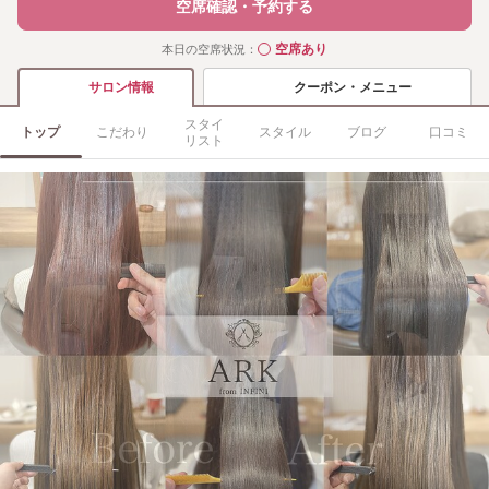
空席確認・予約する
空席あり
本日の空席状況：
◯
クーポン・メニュー
サロン情報
スタイ
トップ
こだわり
スタイル
ブログ
口コミ
リスト