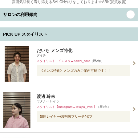
雰囲気◎長く寄り添えるSALON作りをしております☆ARK[髪質改善]
サロンの利用傾向
PICK UP スタイリスト
だいち メンズ特化
ダイチ
スタイリスト インスタ→daichi_lvdlc
（歴2年）
《メンズ特化》メンズのみご案内可能です！！
渡邊 玲来
ワタナベ レイラ
スタイリスト【Instagram→@layla_infini】
（歴3年）
韓国レイヤー/透明感ブリーチ/ボブ