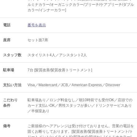
ルミナカラー/オーガニックカラー/ブリーチ/ケアブリーチ/ダブル
カラー/インナーカラー]
電話
番号を表示
座席
セット面7席
スタッフ数
スタイリスト4人／アシスタント2人
駐車場
7台 [髪質改善/髪質改善トリートメント]
支払い方法
Visa／Mastercard／JCB／American Express／Discover
こだわり
駐車場あり／ロング料金なし／朝10時前でも受付OK／店頭での
条件
カード支払いOK／男性スタッフが多い／ドリンクサービスあり
／半個室あり
備考
ご新規様のヘアアレンジは受け付けておりません。営業の電話を
固くお断りしております。[髪質改善/髪質改善トリートメント/ト