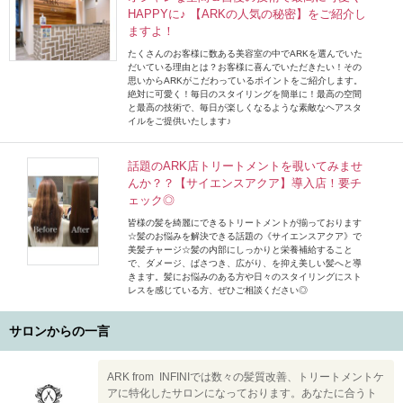
HAPPYに♪ 【ARKの人気の秘密】をご紹介し
ますよ！
たくさんのお客様に数ある美容室の中でARKを選んでいた
だいている理由とは？お客様に喜んでいただきたい！その
思いからARKがこだわっているポイントをご紹介します。
絶対に可愛く！毎日のスタイリングを簡単に！最高の空間
と最高の技術で、毎日が楽しくなるような素敵なヘアスタ
イルをご提供いたします♪
話題のARK店トリートメントを覗いてみませ
んか？？【サイエンスアクア】導入店！要チ
ェック◎
皆様の髪を綺麗にできるトリートメントが揃っております
☆髪のお悩みを解決できる話題の《サイエンスアクア》で
美髪チャージ☆髪の内部にしっかりと栄養補給すること
で、ダメージ、ぱさつき、広がり、を抑え美しい髪へと導
きます。髪にお悩みのある方や日々のスタイリングにスト
レスを感じている方、ぜひご相談ください◎
サロンからの一言
ARK from INFINIでは数々の髪質改善、トリートメントケ
アに特化したサロンになっております。あなたに合うト