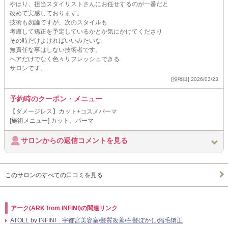
やはり、担当スタイリストさんにお任せするのが一番だと
改めて実感しております。
技術も勿論ですが、次のスタイルも
考慮して矯正を予定しているかとか気にかけてくださり
その時だけよければいいみたいな
無責任な事はしない技術者です。
ヘアだけでなく色々リフレッシュできる
サロンです。
[投稿日] 2026/03/23
予約時のクーポン・メニュー
【ダメージレス】カット+コスメパーマ
[施術メニュー] カット、パーマ
サロンからの返信コメントを見る
このサロンのすべての口コミを見る
アーク(ARK from INFINI)の関連リンク
ATOLL by INFINI 宇都宮美容室/髪質改善/白髪ぼかし/縮毛矯正