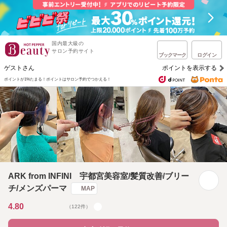
国内最大級の
サロン予約サイト
ブックマーク
ログイン
ゲストさん
ポイントを表示する
ポイントが1%たまる！
ポイントはサロン予約でつかえる！
ARK from INFINI 宇都宮美容室/髪質改善/ブリー
チ/メンズパーマ
MAP
4.80
（122件）