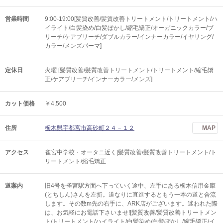
営業時間
9:00-19:00[髪質改善/髪質改善トリートメント/トリートメント/ハ
イライト/白髪染め/白髪ぼかし/縮毛矯正/オーガニックカラー/ブ
リーチ/ケアブリーチ/ダブルカラー/インナーカラー/イヤリング/
カラー/メンズパーマ]
定休日
火曜 [髪質改善/髪質改善トリートメント/トリートメント/縮毛矯
正/ケアブリーチ/インナーカラー/メンズ]
カット価格
￥4,500
住所
栃木県宇都宮市高砂町２４－１２
MAP
アクセス
雀宮中学校・オータニ近く|髪質改善/髪質改善トリートメント/ト
リートメント/縮毛矯正
道案内
旧4号を雀宮駅方面へ下っていく途中、左手にある栃木信用金庫
(とちしん)さんを左折。道なりに直進するともう一本の道と合流
します。その数m先の右手に、ARK店がございます。迷われた際
は、お気軽にお電話下さいませ![髪質改善/髪質改善トリートメン
ト/トリートメント/ハイライト/白髪染め/白髪ぼかし/縮毛矯正/イ