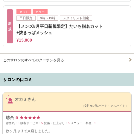
カット
カラー
平日限定
9時～19時
スタイリスト指定
新
【メンズ8月平日新規限定】だいち指名カット
規
+抜きっぱメッシュ
¥13,000
このサロンのすべてのクーポンを見る
サロンの口コミ
サロンPick Up
オカミさん
（女性/60代/パート・アルバイト）
総合
5
★
★
★
★
★
雰囲気：
5
接客サービス：
5
技術・仕上がり：
5
メニュー・料金：
5
数ヶ月ぶりで来店しました。