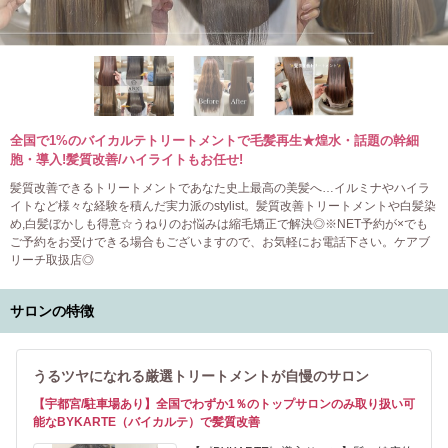
全国で1%のバイカルテトリートメントで毛髪再生★煌水・話題の幹細
胞・導入!髪質改善/ハイライトもお任せ!
髪質改善できるトリートメントであなた史上最高の美髪へ…イルミナやハイラ
イトなど様々な経験を積んだ実力派のstylist。髪質改善トリートメントや白髪染
め,白髪ぼかしも得意☆うねりのお悩みは縮毛矯正で解決◎※NET予約が×でも
ご予約をお受けできる場合もございますので、お気軽にお電話下さい。ケアブ
リーチ取扱店◎
サロンの特徴
うるツヤになれる厳選トリートメントが自慢のサロン
【宇都宮/駐車場あり】全国でわずか1％のトップサロンのみ取り扱い可
能なBYKARTE（バイカルテ）で髪質改善