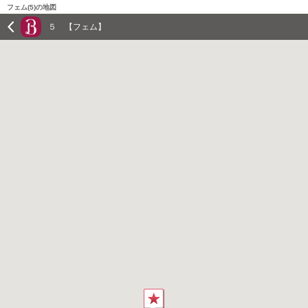
フェム(5)の地図
５ 【フェム】