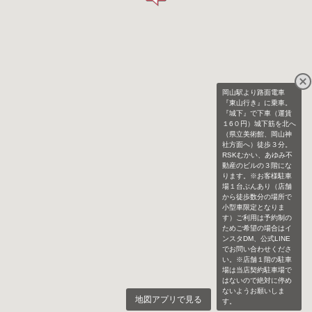
岡山駅より路面電車
『東山行き』に乗車。
『城下』で下車（運賃
１6０円）城下筋を北へ
（県立美術館、岡山神
社方面へ）徒歩３分。
RSKむかい、あゆみ不
動産のビルの３階にな
ります。※お客様駐車
場１台ぶんあり（店舗
から徒歩数分の場所で
小型車限定となりま
す）ご利用は予約制の
ためご希望の場合はイ
ンスタDM、公式LINE
でお問い合わせくださ
い。※店舗１階の駐車
場は当店契約駐車場で
はないので絶対に停め
ないようお願いしま
地図アプリで見る
す。