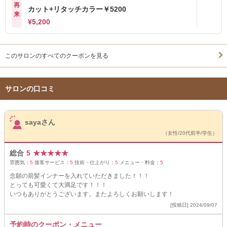
再
カット+リタッチカラー￥5200
来
¥5,200
このサロンのすべてのクーポンを見る
サロンの口コミ
サロンPick Up
sayaさん
（女性/20代前半/学生）
総合
5
★
★
★
★
★
雰囲気：
5
接客サービス：
5
技術・仕上がり：
5
メニュー・料金：
5
念願の前髪インナーを入れていただきました！！！
とっても可愛くて大満足です！！！
いつもありがとうございます。またよろしくお願いします！
[投稿日] 2024/09/07
予約時のクーポン・メニュー