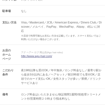
駐車場
なし
支払い方法
Visa／Mastercard／JCB／American Express／Diners Club／Di
scover／メルペイ、PayPay、WechatPay、Alipay、d払いに対
応
※店頭で利用可能なお支払い方法を記載しています。スマート支払いではご
利用いただけない場合がございます。
お店の
アグ ヘアー ロブ 岡山店(Agu hair robu)
ホーム
http://www.agu-hair.com/
ページ
こだわり
夜19時以降も受付OK／年中無休／ロング料金なし／最寄り駅か
条件
ら徒歩3分以内にある／ヘアセット／朝10時前でも受付OK／店
頭でのカード支払いOK／女性スタッフが多い／禁煙／ドリンク
サービスあり
備考
ロング料金はいただきません/保証期間1週間//前処理トリートメ
ント付/営業時間２０時まで/指名料なし