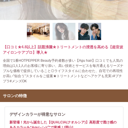
【口コミ★4.8以上】話題沸騰★トリートメントの浸透を高める【超音波
アイロンケアプロ】導入★
全国で1番HOTPEPPER Beauty予約者数が多い【Agu hair】口コミでも人気の
理由は1人1人のお客様に寄り添い、高い技術とサービスを毎月通えるリーズナ
ブルな価格で提供していること◎ライフスタイルに合わせた、自宅での再現性
が高い"似合う"スタイルをご提案★トリートメントなどヘアケアも充実♪#プチ
プラ#メンズOK
サロンの特徴
デザインカラーが得意なサロン
新登場！光から誕生した【QUALCIA(クオルシア)】高彩度で透け感の
あるカラーを“Aguレシピ”で実感！[岡山]