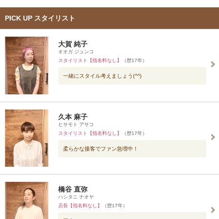
PICK UP スタイリスト
大賀 純子
オオガ ジュンコ
スタイリスト【指名料なし】
（歴17年）
一緒にスタイル考えましょう(^^)
久本 麻子
ヒサモト アサコ
スタイリスト【指名料なし】
（歴17年）
柔らかな接客でファン急増中！
橋谷 直弥
ハシタニ ナオヤ
店長【指名料なし】
（歴17年）