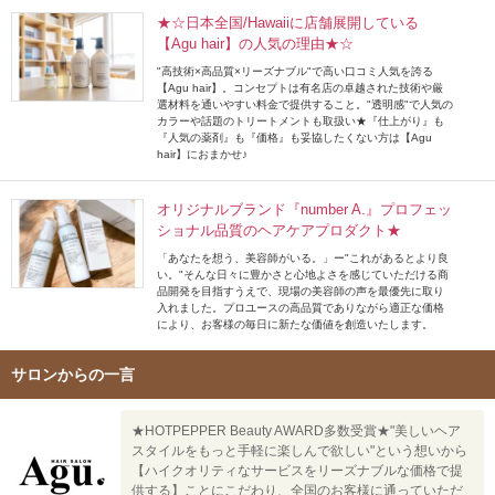
★☆日本全国/Hawaiiに店舗展開している
【Agu hair】の人気の理由★☆
"高技術×高品質×リーズナブル"で高い口コミ人気を誇る
【Agu hair】。コンセプトは有名店の卓越された技術や厳
選材料を通いやすい料金で提供すること。"透明感"で人気の
カラーや話題のトリートメントも取扱い★『仕上がり』も
『人気の薬剤』も『価格』も妥協したくない方は【Agu
hair】におまかせ♪
オリジナルブランド『number A.』プロフェッ
ショナル品質のヘアケアプロダクト★
「あなたを想う、美容師がいる。」ー"これがあるとより良
い。"そんな日々に豊かさと心地よさを感じていただける商
品開発を目指すうえで、現場の美容師の声を最優先に取り
入れました。プロユースの高品質でありながら適正な価格
により、お客様の毎日に新たな価値を創造いたします。
サロンからの一言
★HOTPEPPER Beauty AWARD多数受賞★"美しいヘア
スタイルをもっと手軽に楽しんで欲しい"という想いから
【ハイクオリティなサービスをリーズナブルな価格で提
供する】ことにこだわり、全国のお客様に通っていただ