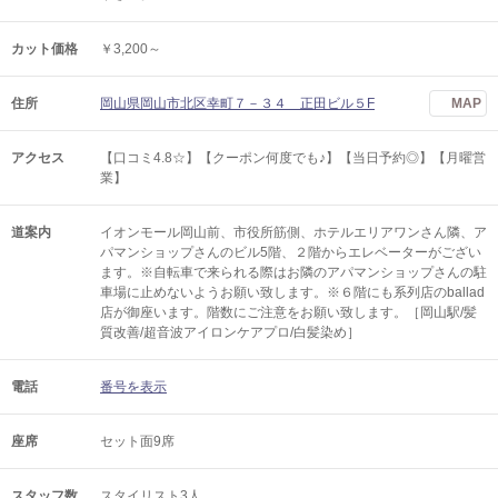
カット価格
￥3,200～
住所
岡山県岡山市北区幸町７－３４ 正田ビル５F
MAP
アクセス
【口コミ4.8☆】【クーポン何度でも♪】【当日予約◎】【月曜営
業】
道案内
イオンモール岡山前、市役所筋側、ホテルエリアワンさん隣、ア
パマンショップさんのビル5階、２階からエレベーターがござい
ます。※自転車で来られる際はお隣のアパマンショップさんの駐
車場に止めないようお願い致します。※６階にも系列店のballad
店が御座います。階数にご注意をお願い致します。［岡山駅/髪
質改善/超音波アイロンケアプロ/白髪染め］
電話
番号を表示
座席
セット面9席
スタッフ数
スタイリスト3人