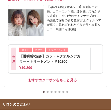
【QUALCIA(クオルシア)】が創り出す
髪。カラーはツヤ感、透明感、柔らかさ
を表現し、全24色のラインナップから、
高発色で深みのある色を実現!クオルシア
が導く、思わず触れたくなる髪へ☆順次
カラー展開予定![岡山]
カット
カラー
トリートメント
【透明感×深み】カット＋クオルシアカ
全
員
ラー＋トリートメント￥10200
¥10,200
おすすめクーポンをもっと見る
サロンのこだわり