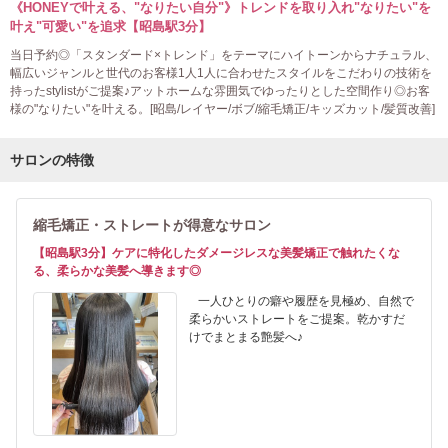
《HONEYで叶える、"なりたい自分"》トレンドを取り入れ"なりたい"を
叶え"可愛い"を追求【昭島駅3分】
当日予約◎「スタンダード×トレンド」をテーマにハイトーンからナチュラル、
幅広いジャンルと世代のお客様1人1人に合わせたスタイルをこだわりの技術を
持ったstylistがご提案♪アットホームな雰囲気でゆったりとした空間作り◎お客
様の"なりたい"を叶える。[昭島/レイヤー/ボブ/縮毛矯正/キッズカット/髪質改善]
サロンの特徴
縮毛矯正・ストレートが得意なサロン
【昭島駅3分】ケアに特化したダメージレスな美髪矯正で触れたくな
る、柔らかな美髪へ導きます◎
一人ひとりの癖や履歴を見極め、自然で
柔らかいストレートをご提案。乾かすだ
けでまとまる艶髪へ♪