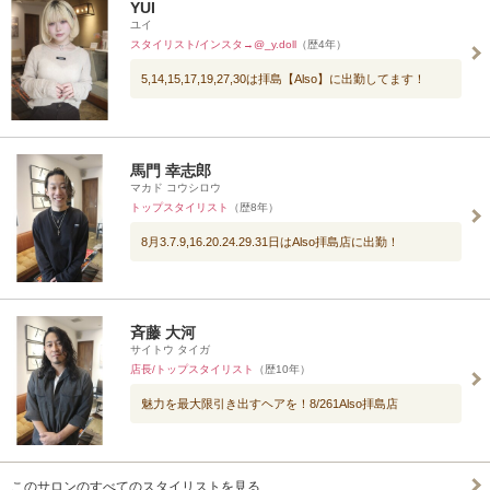
YUI
ユイ
スタイリスト/インスタ→@_y.doll
（歴4年）
5,14,15,17,19,27,30は拝島【Also】に出勤してます！
馬門 幸志郎
マカド コウシロウ
トップスタイリスト
（歴8年）
8月3.7.9,16.20.24.29.31日はAlso拝島店に出勤！
斉藤 大河
サイトウ タイガ
店長/トップスタイリスト
（歴10年）
魅力を最大限引き出すヘアを！8/261Also拝島店
このサロンのすべてのスタイリストを見る