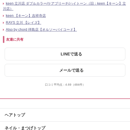
keen 立川店 ダブルカラー/ケアブリーチ/ハイトーン（旧：keen【キーン】立
川店）
keen 【キーン】吉祥寺店
RAYS 立川 【レイズ】
Also by chord 拝島店【オルソーバイコード】
友達に共有
LINEで送る
メールで送る
口コミ平均点：
4.69
（484件）
ヘアトップ
ネイル・まつげトップ