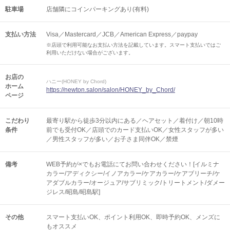
駐車場
店舗隣にコインパーキングあり(有料)
支払い方法
Visa／Mastercard／JCB／American Express／paypay
※店頭で利用可能なお支払い方法を記載しています。スマート支払いではご
利用いただけない場合がございます。
お店の
ハニー(HONEY by Chord)
ホーム
https://newton.salon/salon/HONEY_by_Chord/
ページ
こだわり
最寄り駅から徒歩3分以内にある／ヘアセット／着付け／朝10時
条件
前でも受付OK／店頭でのカード支払いOK／女性スタッフが多い
／男性スタッフが多い／お子さま同伴OK／禁煙
備考
WEB予約が×でもお電話にてお問い合わせください！[イルミナ
カラー/アディクシー/イノアカラー/ケアカラー/ケアブリーチ/ケ
アダブルカラー/オージュア/サブリミック/トリートメント/ダメー
ジレス/昭島/昭島駅]
その他
スマート支払いOK
ポイント利用OK
即時予約OK
メンズに
もオススメ