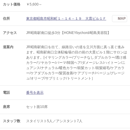
カット価格
￥5,600～
住所
東京都昭島市昭和町１－１４－１９ 大貫ビル１Ｆ
MAP
アクセス
JR昭島駅南口徒歩3分【HONEYbychord/昭島美容院】
道案内
JR昭島駅南口を出て、線路沿いの道を立川方面に真っ直ぐ進み
ます。昭島駅南口立体駐輪場の目の前の大貫ビル１階にサロンは
あります。[イヤリングカラー/ブリーチなしダブルカラー/透け感
カラー/ツヤカラー/パーマ/韓国ヘア/ダメージレス/ハイトーン/ニ
ュアンス/ナチュラル/暖色カラー/前髪カット/前髪縮毛/ケアカラ
ー/ケアダブルカラー/髪質改善/ケアブリーチ/ベージュ/グレージ
ュ/オリーブ/サブリミック/トリートメント］
電話
番号を表示
座席
セット面10席
スタッフ数
スタイリスト5人／アシスタント7人