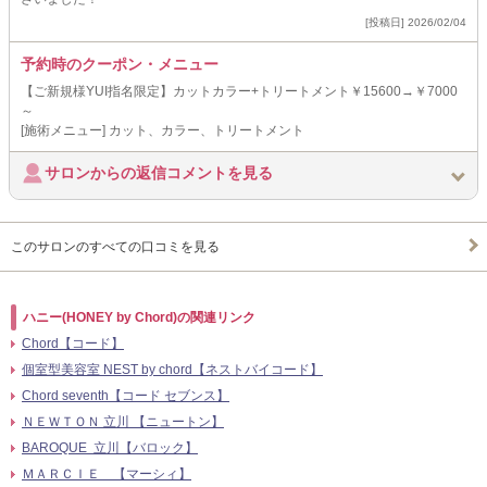
[投稿日] 2026/02/04
予約時のクーポン・メニュー
【ご新規様YUI指名限定】カットカラー+トリートメント￥15600→￥7000
～
[施術メニュー] カット、カラー、トリートメント
サロンからの返信コメントを見る
このサロンのすべての口コミを見る
ハニー(HONEY by Chord)の関連リンク
Chord【コード】
個室型美容室 NEST by chord【ネストバイコード】
Chord seventh【コード セブンス】
ＮＥＷＴＯＮ 立川 【ニュートン】
BAROQUE 立川【バロック】
ＭＡＲＣＩＥ 【マーシィ】