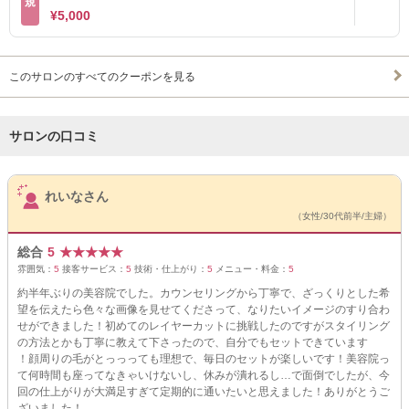
規
¥5,000
このサロンのすべてのクーポンを見る
サロンの口コミ
サロンPick Up
れいなさん
（女性/30代前半/主婦）
総合
5
★
★
★
★
★
雰囲気：
5
接客サービス：
5
技術・仕上がり：
5
メニュー・料金：
5
約半年ぶりの美容院でした。カウンセリングから丁寧で、ざっくりとした希
望を伝えたら色々な画像を見せてくださって、なりたいイメージのすり合わ
せができました！初めてのレイヤーカットに挑戦したのですがスタイリング
の方法とかも丁寧に教えて下さったので、自分でもセットできています
！顔周りの毛がとっっっても理想で、毎日のセットが楽しいです！美容院っ
て何時間も座ってなきゃいけないし、休みが潰れるし…で面倒でしたが、今
回の仕上がりが大満足すぎて定期的に通いたいと思えました！ありがとうご
ざいました！