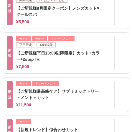
期間限定
8/1(土)～8/31(月)
新
【ご新規様8月限定クーポン】メンズカット×
規
クールスパ
¥5,500
カット
カラー
トリートメント
平日限定
13時以降
新
【ご新規様平日13:00以降限定】カット+カラ
規
ー+2stepTR
¥7,500
カット
トリートメント
【ご新規様最高峰ケア】サブリミックトリー
新
規
トメント＋カット
¥11,500
カット
新
【新規トレンド】似合わせカット