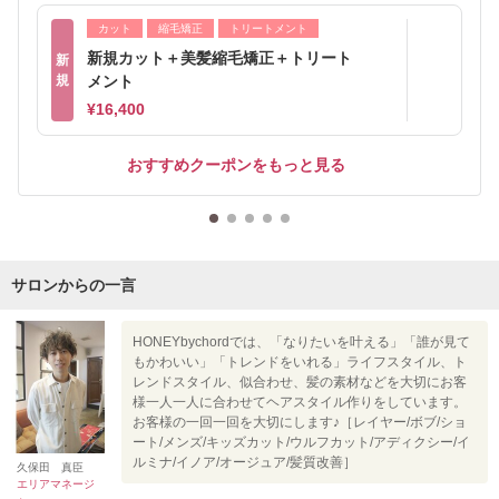
カット
縮毛矯正
トリートメント
新規カット＋美髪縮毛矯正＋トリート
新
規
メント
¥16,400
おすすめクーポンをもっと見る
サロンからの一言
HONEYbychordでは、「なりたいを叶える」「誰が見て
もかわいい」「トレンドをいれる」ライフスタイル、ト
レンドスタイル、似合わせ、髪の素材などを大切にお客
様一人一人に合わせてヘアスタイル作りをしています。
お客様の一回一回を大切にします♪［レイヤー/ボブ/ショ
ート/メンズ/キッズカット/ウルフカット/アディクシー/イ
ルミナ/イノア/オージュア/髪質改善］
久保田 真臣
エリアマネージ