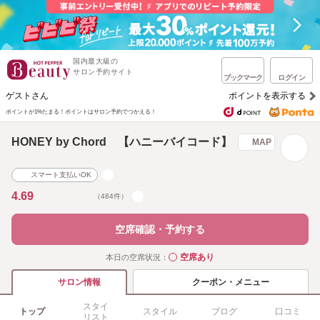
国内最大級の
サロン予約サイト
ブックマーク
ログイン
ゲストさん
ポイントを表示する
ポイントが1%たまる！
ポイントはサロン予約でつかえる！
HONEY by Chord 【ハニーバイコード】
MAP
スマート支払いOK
4.69
（484件）
空席確認・予約する
空席あり
本日の空席状況：
◯
クーポン・メニュー
サロン情報
スタイ
トップ
スタイル
ブログ
口コミ
リスト