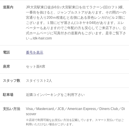
道案内
JR大宮駅東口徒歩6分♪大宮駅東口を出てラクーン(旧ロフト)横、
一番街を抜けると、ジャンブルストアがあります。その間の一の
宮通りを入り200ｍ程進むと右側にある茶色レンガのビル２階に
ございます。１階にピザ屋さん(コネヤキ048)があります。エレ
ベーターもありますのでご年配の方も安心してご来店下さい。公
式ホームページに写真付きの道案内もございます。是非ご覧下さ
い→ldk-hair.com
電話
番号を表示
座席
セット面4席
スタッフ数
スタイリスト2人
駐車場
近隣コインパーキングをご利用下さい
支払い方法
Visa／Mastercard／JCB／American Express／Diners Club／Di
scover
※店頭で利用可能なお支払い方法を記載しています。スマート支払いではご
利用いただけない場合がございます。