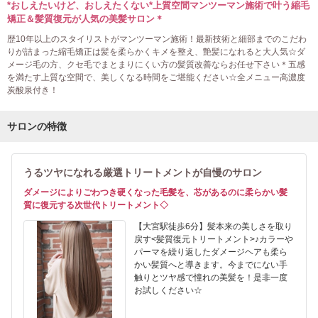
*おしえたいけど、おしえたくない*上質空間マンツーマン施術で叶う縮毛
矯正＆髪質復元が人気の美髪サロン＊
歴10年以上のスタイリストがマンツーマン施術！最新技術と細部までのこだわ
りが詰まった縮毛矯正は髪を柔らかくキメを整え、艶髪になれると大人気☆ダ
メージ毛の方、クセ毛でまとまりにくい方の髪質改善ならお任せ下さい＊五感
を満たす上質な空間で、美しくなる時間をご堪能ください☆全メニュー高濃度
炭酸泉付き！
サロンの特徴
うるツヤになれる厳選トリートメントが自慢のサロン
ダメージによりごわつき硬くなった毛髪を、芯があるのに柔らかい髪
質に復元する次世代トリートメント◇
【大宮駅徒歩6分】髪本来の美しさを取り
戻す<髪質復元トリートメント>♪カラーや
パーマを繰り返したダメージヘアも柔ら
かい髪質へと導きます。今までにない手
触りとツヤ感で憧れの美髪を！是非一度
お試しください☆