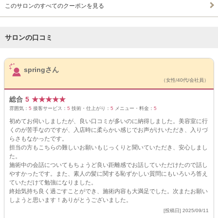
このサロンのすべてのクーポンを見る
サロンの口コミ
サロンPick Up
springさん
（女性/40代/会社員）
総合
5
★
★
★
★
★
雰囲気：
5
接客サービス：
5
技術・仕上がり：
5
メニュー・料金：
5
初めてお伺いしましたが、良い口コミが多いのに納得しました。美容室に行
くのが苦手なのですが、入店時に柔らかい感じでお声がけいただき、入りづ
らさもなかったです。
担当の方もこちらの難しいお願いもじっくりと聞いていただき、安心しまし
た。
施術中の会話についてもちょうど良い距離感でお話していただけたので話し
やすかったです。また、素人の髪に関する恥ずかしい質問にもいろいろ答え
ていただけて勉強になりました。
終始気持ち良く過ごすことができ、施術内容も大満足でした。次またお願い
しようと思います！ありがとうございました。
[投稿日] 2025/09/11