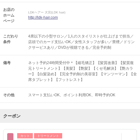
お店の
LDKヘアー 大宮(LDK hair)
ホーム
http://ldk-hair.com
ページ
こだわり
4席以下の小型サロン／1人のスタイリストが仕上げまで担当／
条件
店頭でのカード支払いOK／女性スタッフが多い／禁煙／ドリン
クサービスあり／DVDが視聴できる／完全予約制
備考
ネット予約24時間受付中＊【縮毛矯正】【髪質改善】【髪質復
元トリートメント】【美髪】【艶髪】【くせ毛解決】【艶カラ
ー】【白髪染め】【完全予約制の美容室】【マンツーマン】【全
席タブレット】【フットレスト】
その他
スマート支払いOK
ポイント利用OK
即時予約OK
クーポン
カット
トリートメント