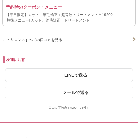
予約時のクーポン・メニュー
【平日限定】カット＋縮毛矯正＋超音波トリートメント￥19200
[施術メニュー] カット、縮毛矯正、トリートメント
このサロンのすべての口コミを見る
友達に共有
LINEで送る
メールで送る
口コミ平均点：
5.00
（35件）