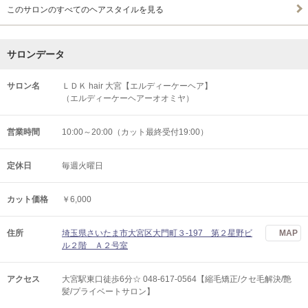
このサロンのすべてのヘアスタイルを見る
サロンデータ
サロン名
ＬＤＫ hair 大宮【エルディーケーヘア】
（エルディーケーヘアーオオミヤ）
営業時間
10:00～20:00（カット最終受付19:00）
定休日
毎週火曜日
カット価格
￥6,000
住所
埼玉県さいたま市大宮区大門町３-197 第２星野ビ
MAP
ル２階 Ａ２号室
アクセス
大宮駅東口徒歩6分☆ 048-617-0564【縮毛矯正/クセ毛解決/艶
髪/プライベートサロン】