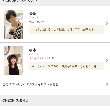
PICK UP スタイリスト
長島
ナガシマ
代表
（歴15年）
ゆれる、透ける、はずむ髪。今日も丁寧に創ります＊
橋本
ハシモト
スタイリスト
（歴11年）
やわらかく、艶のある、自然な縮毛矯正ならお任せを☆
このサロンのすべてのスタイリストを見る
CHECK スタイル