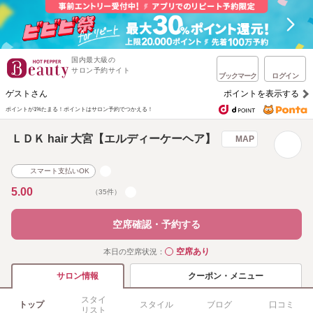
国内最大級の
サロン予約サイト
ブックマーク
ログイン
ゲストさん
ポイントを表示する
ポイントが1%たまる！
ポイントはサロン予約でつかえる！
ＬＤＫ hair 大宮【エルディーケーヘア】
MAP
スマート支払いOK
5.00
（35件）
空席確認・予約する
空席あり
本日の空席状況：
◯
クーポン・メニュー
サロン情報
スタイ
トップ
スタイル
ブログ
口コミ
リスト