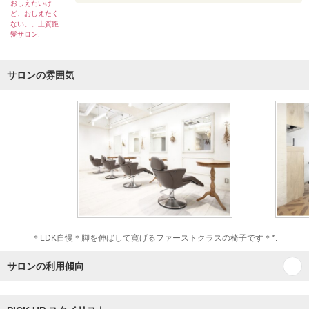
おしえたいけ
ど、おしえたく
ない。。上質艶
髪サロン.
サロンの雰囲気
＊LDK自慢＊脚を伸ばして寛げるファーストクラスの椅子です＊*.
サロンの利用傾向