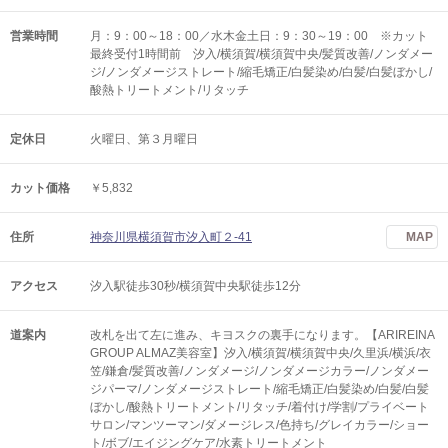
営業時間
月：9：00～18：00／水木金土日：9：30～19：00 ※カット
最終受付1時間前 汐入/横須賀/横須賀中央/髪質改善/ノンダメー
ジ/ノンダメージストレート/縮毛矯正/白髪染め/白髪/白髪ぼかし/
酸熱トリートメント/リタッチ
定休日
火曜日、第３月曜日
カット価格
￥5,832
住所
神奈川県横須賀市汐入町２-41
MAP
アクセス
汐入駅徒歩30秒/横須賀中央駅徒歩12分
道案内
改札を出て左に進み、キヨスクの裏手になります。【ARIREINA
GROUP ALMAZ美容室】汐入/横須賀/横須賀中央/久里浜/横浜/衣
笠/鎌倉/髪質改善/ノンダメージ/ノンダメージカラー/ノンダメー
ジパーマ/ノンダメージストレート/縮毛矯正/白髪染め/白髪/白髪
ぼかし/酸熱トリートメント/リタッチ/着付け/学割/プライベート
サロン/マンツーマン/ダメージレス/色持ち/グレイカラー/ショー
ト/ボブ/エイジングケア/水素トリートメント