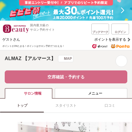
国内最大級の
サロン予約サイト
ブックマーク
ログイン
ゲストさん
ポイントを表示する
ポイントが1%たまる！
ポイントはサロン予約でつかえる！
ALMAZ 【アルマース】
MAP
空席確認・予約する
メニュー
サロン情報
トップ
スタイリスト
口コミ