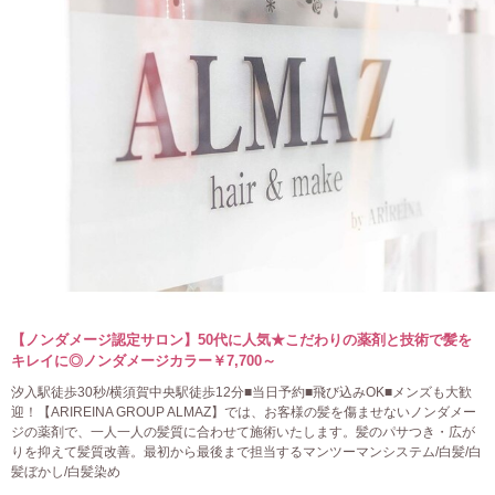
【ノンダメージ認定サロン】50代に人気★こだわりの薬剤と技術で髪を
キレイに◎ノンダメージカラー￥7,700～
汐入駅徒歩30秒/横須賀中央駅徒歩12分■当日予約■飛び込みOK■メンズも大歓
迎！【ARIREINA GROUP ALMAZ】では、お客様の髪を傷ませないノンダメー
ジの薬剤で、一人一人の髪質に合わせて施術いたします。髪のパサつき・広が
りを抑えて髪質改善。最初から最後まで担当するマンツーマンシステム/白髪/白
髪ぼかし/白髪染め