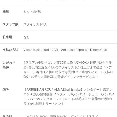
座席
セット面4席
スタッフ数
スタイリスト2人
駐車場
なし
支払い方法
Visa／Mastercard／JCB／American Express／Diners Club
こだわり
4席以下の小型サロン／夜19時以降も受付OK／最寄り駅から徒
条件
歩3分以内にある／1人のスタイリストが仕上げまで担当／ヘア
セット／着付け／朝10時前でも受付OK／店頭でのカード支払い
OK／お子さま同伴OK／禁煙／ドリンクサービスあり
備考
【ARIREINA GROUP ALMAZ hair&make】ノンダメージ認定サ
ロン★汐入/髪質改善/ノンダメージ/ノンダメージカラー/ノンダメ
ージパーマ/ノンダメージストレート/縮毛矯正/白髪染め/白髪/白
髪ぼかし酸熱トリートメント
その他
ポイント利用OK
即時予約OK
メンズにもオススメ