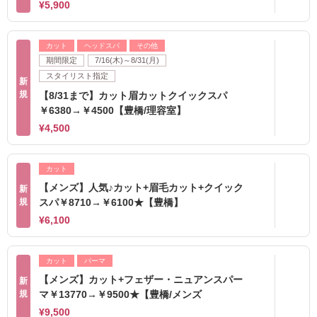
¥5,900
カット
ヘッドスパ
その他
期間限定
7/16(木)～8/31(月)
スタイリスト指定
新
規
【8/31まで】カット眉カットクイックスパ
￥6380→￥4500【豊橋/理容室】
¥4,500
カット
【メンズ】人気♪カット+眉毛カット+クイック
新
規
スパ￥8710→￥6100★【豊橋】
¥6,100
カット
パーマ
【メンズ】カット+フェザー・ニュアンスパー
新
規
マ￥13770→￥9500★【豊橋/メンズ
¥9,500