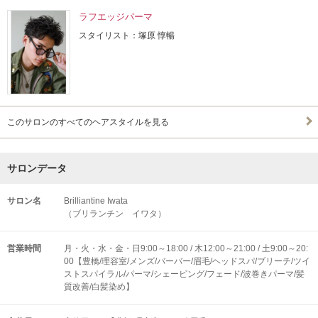
ラフエッジパーマ
スタイリスト：塚原 惇暢
このサロンのすべてのヘアスタイルを見る
サロンデータ
サロン名
Brilliantine Iwata
（ブリランチン イワタ）
営業時間
月・火・水・金・日9:00～18:00 / 木12:00～21:00 / 土9:00～20:
00【豊橋/理容室/メンズ/バーバー/眉毛/ヘッドスパ/ブリーチ/ツイ
ストスパイラル/パーマ/シェービング/フェード/波巻きパーマ/髪
質改善/白髪染め】