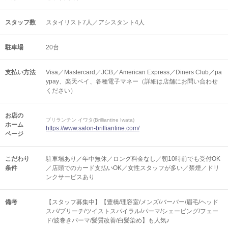
スタッフ数
スタイリスト7人／アシスタント4人
駐車場
20台
支払い方法
Visa／Mastercard／JCB／American Express／Diners Club／pa
ypay、楽天ペイ、各種電子マネー（詳細は店舗にお問い合わせ
ください）
お店の
ブリランチン イワタ(Brilliantine Iwata)
ホーム
https://www.salon-brilliantine.com/
ページ
こだわり
駐車場あり／年中無休／ロング料金なし／朝10時前でも受付OK
条件
／店頭でのカード支払いOK／女性スタッフが多い／禁煙／ドリ
ンクサービスあり
備考
【スタッフ募集中】【豊橋/理容室/メンズ/バーバー/眉毛/ヘッド
スパ/ブリーチ/ツイストスパイラル/パーマ/シェービング/フェー
ド/波巻きパーマ/髪質改善/白髪染め】も人気♪