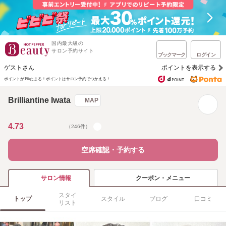
国内最大級の
サロン予約サイト
ブックマーク
ログイン
ゲストさん
ポイントを表示する
ポイントが1%たまる！
ポイントはサロン予約でつかえる！
Brilliantine Iwata
MAP
4.73
（246件）
空席確認・予約する
クーポン・メニュー
サロン情報
スタイ
トップ
スタイル
ブログ
口コミ
リスト