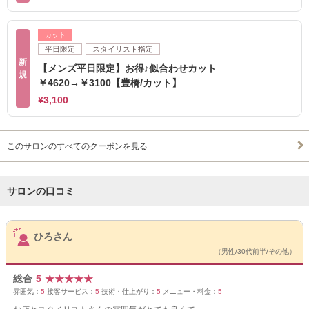
カット
平日限定
スタイリスト指定
新
【メンズ平日限定】お得♪似合わせカット
規
￥4620→￥3100【豊橋/カット】
¥3,100
このサロンのすべてのクーポンを見る
サロンの口コミ
サロンPick Up
ひろさん
（男性/30代前半/その他）
総合
5
★
★
★
★
★
雰囲気：
5
接客サービス：
5
技術・仕上がり：
5
メニュー・料金：
5