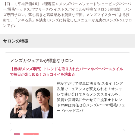
【口コミ平均評価4.6】＜理容室＞メンズ/パーマ/フェード/シェービング/バーバ
ー/眉毛/ヘッドスパ/ブリーチ/ツイストスパイラルが得意なサロン♪豊橋随一メン
ズ専門サロン。落ち着きと高級感ある贅沢な空間。メンズマイスターによる技
術で、「デキる男」を演出!!メンズに特化したメニューが充実のメンズNo.1サロ
ンです♪
サロンの特徴
メンズカジュアルが得意なサロン
【豊橋/メンズ専門】トレンドを取り入れたパーマやバーバースタイル
で毎日が楽しめる！カッコイイを演出☆
乾かすだけで簡単に決まる!スタイリング
次第でニュアンスが変えられる！オシャ
レで使い分けできるメンズスタイルを、
髪質や雰囲気に合わせてご提案★トレン
ドstyleはお任せ◎メンズ/パーマ/眉毛/フェ
ード/ヘッドスパ