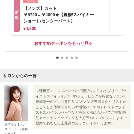
カット
【メンズ】カット
新
￥5720→￥4600★【豊橋/スパイキー
規
ショート/センターパート】
¥4,600
おすすめクーポンをもっと見る
サロンからの一言
＜理容室＞メンズ/バーバー/眉毛/ヘッドスパ/ブリーチ/ツ
イストスパイラル/パーマ/シェービングが得意なサロン♪
豊橋随一のメンズ専門サロン!メンズ専属スタイリストが
ここでしか体験できない新感覚パーマやトレンドのツイ
ストスパイラルパーマなどをお客様に合わせてご提案!眉
毛カットやシェービングも大好評♪メンズのプロによるご
提案であなた史上最高のカッコイイを叶えます♪
杉下りな【メン
ズ/バーバー/眉毛/
パーマ】