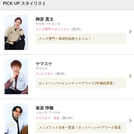
PICK UP スタイリスト
榊原 貫太
サカキバラ カンタ
メンズ専門/スタイリスト
（歴1年）
メンズ専門！再現性抜群スタイル！
ヤマスケ
ヤマスケ
ディレクター
（歴6年）
ホットペッパービューティーアワード2年連続受賞！
塚原 惇暢
ツカハラ アツマサ
マイスター 店長
（歴12年）
メンズフォト日本一受賞！ホットペッパーアワード受賞