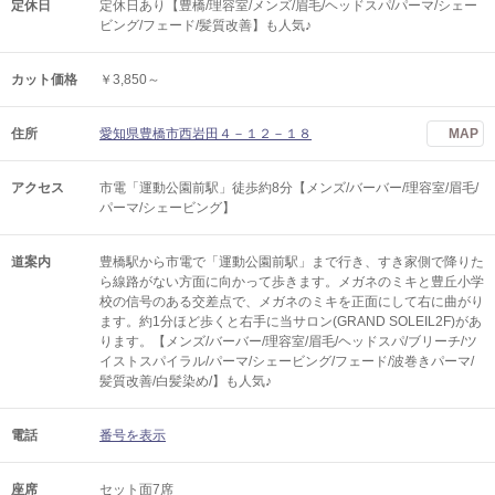
定休日
定休日あり【豊橋/理容室/メンズ/眉毛/ヘッドスパ/パーマ/シェー
ビング/フェード/髪質改善】も人気♪
カット価格
￥3,850～
住所
愛知県豊橋市西岩田４－１２－１８
MAP
アクセス
市電「運動公園前駅」徒歩約8分【メンズ/バーバー/理容室/眉毛/
パーマ/シェービング】
道案内
豊橋駅から市電で「運動公園前駅」まで行き、すき家側で降りた
ら線路がない方面に向かって歩きます。メガネのミキと豊丘小学
校の信号のある交差点で、メガネのミキを正面にして右に曲がり
ます。約1分ほど歩くと右手に当サロン(GRAND SOLEIL2F)があ
ります。【メンズ/バーバー/理容室/眉毛/ヘッドスパ/ブリーチ/ツ
イストスパイラル/パーマ/シェービング/フェード/波巻きパーマ/
髪質改善/白髪染め/】も人気♪
電話
番号を表示
座席
セット面7席