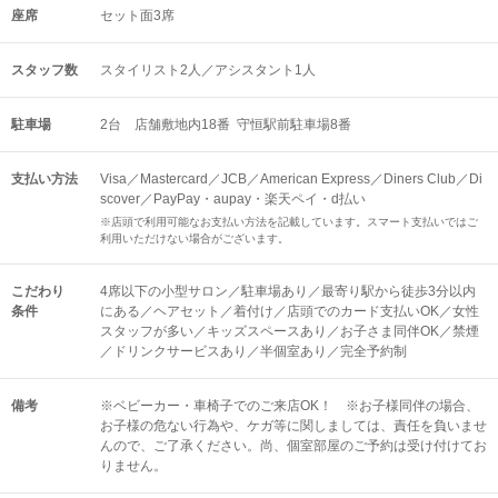
座席
セット面3席
スタッフ数
スタイリスト2人／アシスタント1人
駐車場
2台 店舗敷地内18番 守恒駅前駐車場8番
支払い方法
Visa／Mastercard／JCB／American Express／Diners Club／Di
scover／PayPay・aupay・楽天ペイ・d払い
※店頭で利用可能なお支払い方法を記載しています。スマート支払いではご
利用いただけない場合がございます。
こだわり
4席以下の小型サロン／駐車場あり／最寄り駅から徒歩3分以内
条件
にある／ヘアセット／着付け／店頭でのカード支払いOK／女性
スタッフが多い／キッズスペースあり／お子さま同伴OK／禁煙
／ドリンクサービスあり／半個室あり／完全予約制
備考
※ベビーカー・車椅子でのご来店OK！ ※お子様同伴の場合、
お子様の危ない行為や、ケガ等に関しましては、責任を負いませ
んので、ご了承ください。尚、個室部屋のご予約は受け付けてお
りません。