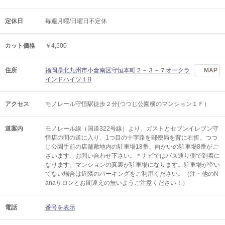
定休日
毎週月曜/日曜日不定休
カット価格
￥4,500
住所
福岡県北九州市小倉南区守恒本町２－３－７オークラ
MAP
インドハイツ１B
アクセス
モノレール守恒駅徒歩２分(つつじ公園横のマンション１Ｆ）
道案内
モノレール線（国道322号線）より、ガストとセブンイレブン守
恒店の間の道に入り、1つ目の十字路を郵便局を背に右折。つつ
じ公園手前の店舗敷地内の駐車場18番、向かいの駐車場8番がご
ざいます。お問い合わせ下さい。＊ナビではバス通り側で到着に
なります。マンションの真裏が駐車場になります。駐車場が空い
てない場合は近隣のパーキングをご利用ください。（注・他のN
anaサロンとお間違えの無いようご注意ください！）
電話
番号を表示