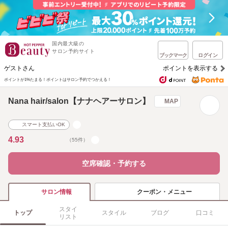
国内最大級の
サロン予約サイト
ブックマーク
ログイン
ゲストさん
ポイントを表示する
ポイントが1%たまる！
ポイントはサロン予約でつかえる！
Nana hair/salon【ナナヘアーサロン】
MAP
スマート支払いOK
4.93
（55件）
空席確認・予約する
クーポン・メニュー
サロン情報
スタイ
トップ
スタイル
ブログ
口コミ
リスト