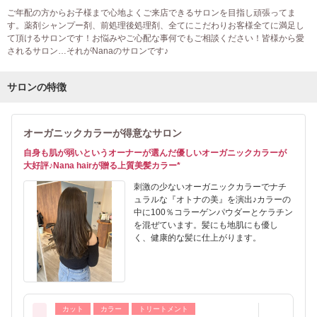
ご年配の方からお子様まで心地よくご来店できるサロンを目指し頑張ってま
す。薬剤シャンプー剤、前処理後処理剤、全てにこだわりお客様全てに満足し
て頂けるサロンです！お悩みやご心配な事何でもご相談ください！皆様から愛
されるサロン…それがNanaのサロンです♪
サロンの特徴
オーガニックカラーが得意なサロン
自身も肌が弱いというオーナーが選んだ優しいオーガニックカラーが
大好評♪Nana hairが贈る上質美髪カラー*
刺激の少ないオーガニックカラーでナチ
ュラルな『オトナの美』を演出♪カラーの
中に100％コラーゲンパウダーとケラチン
を混ぜています。髪にも地肌にも優し
く、健康的な髪に仕上がります。
カット
カラー
トリートメント