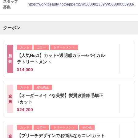
スタッフ
https://work.beauty.hotpepper.jp/WC00002339/WS0000005983/
募集
クーポン
カット
カラー
トリートメント
【人気No.1】カット+透明感カラー+バイカル
新
規
テトリートメント
¥14,000
カット
縮毛矯正
【オーダーメイドな美髪】髪質改善縮毛矯正
全
員
+カット
¥24,200
カット
カラー
トリートメント
その他
【ブリーチデザインでお悩みならコレ!カット
全