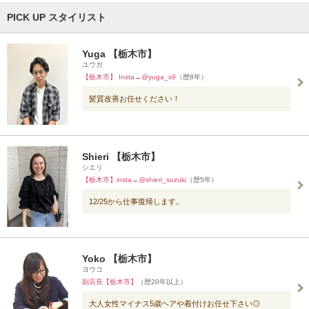
PICK UP スタイリスト
Yuga 【栃木市】
ユウガ
【栃木市】 Insta→@yuga_s9
（歴8年）
髪質改善お任せください！
Shieri 【栃木市】
シエリ
【栃木市】insta→@shieri_suzuki
（歴5年）
12/25から仕事復帰します。
Yoko 【栃木市】
ヨウコ
副店長【栃木市】
（歴20年以上）
大人女性マイナス5歳ヘアや着付けお任せ下さい◎