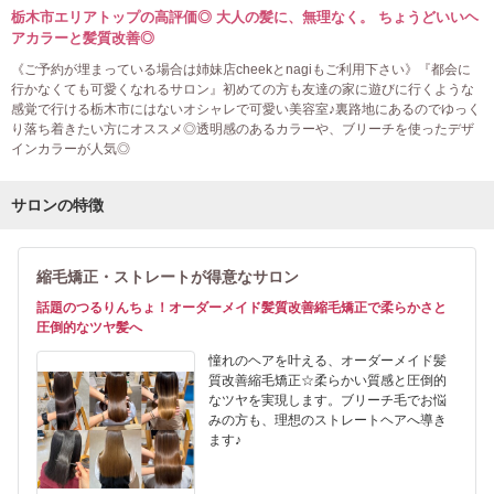
栃木市エリアトップの高評価◎ 大人の髪に、無理なく。 ちょうどいいヘ
アカラーと髪質改善◎
《ご予約が埋まっている場合は姉妹店cheekとnagiもご利用下さい》『都会に
行かなくても可愛くなれるサロン』初めての方も友達の家に遊びに行くような
感覚で行ける栃木市にはないオシャレで可愛い美容室♪裏路地にあるのでゆっく
り落ち着きたい方にオススメ◎透明感のあるカラーや、ブリーチを使ったデザ
インカラーが人気◎
サロンの特徴
縮毛矯正・ストレートが得意なサロン
話題のつるりんちょ！オーダーメイド髪質改善縮毛矯正で柔らかさと
圧倒的なツヤ髪へ
憧れのヘアを叶える、オーダーメイド髪
質改善縮毛矯正☆柔らかい質感と圧倒的
なツヤを実現します。ブリーチ毛でお悩
みの方も、理想のストレートヘアへ導き
ます♪