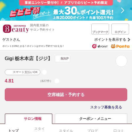
国内最大級の
サロン予約サイト
ブックマーク
ログイン
ゲストさん
ポイントを表示する
ポイントが1%たまる！
ポイントはサロン予約でつかえる！
Gigi 栃木本店【ジジ】
MAP
スマート支払いOK
4.81
（827件）
空席確認・予約する
スタッフ募集を見る
クーポン・メニュー
サロン情報
スタイ
トップ
スタイル
ブログ
口コミ