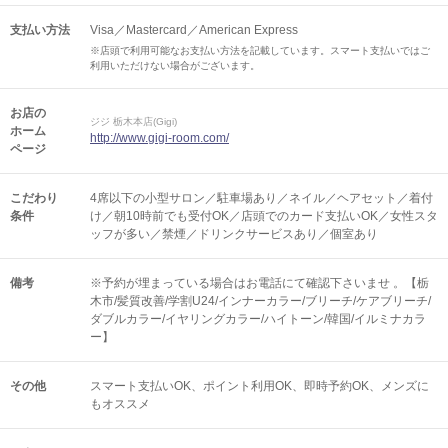
支払い方法
Visa／Mastercard／American Express
※店頭で利用可能なお支払い方法を記載しています。スマート支払いではご
利用いただけない場合がございます。
お店の
ジジ 栃木本店(Gigi)
ホーム
http://www.gigi-room.com/
ページ
こだわり
4席以下の小型サロン／駐車場あり／ネイル／ヘアセット／着付
条件
け／朝10時前でも受付OK／店頭でのカード支払いOK／女性スタ
ッフが多い／禁煙／ドリンクサービスあり／個室あり
備考
※予約が埋まっている場合はお電話にて確認下さいませ 。【栃
木市/髪質改善/学割U24/インナーカラー/ブリーチ/ケアブリーチ/
ダブルカラー/イヤリングカラー/ハイトーン/韓国/イルミナカラ
ー】
その他
スマート支払いOK
ポイント利用OK
即時予約OK
メンズに
もオススメ