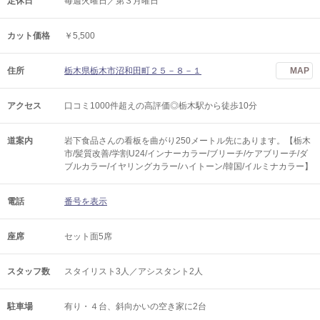
定休日
毎週火曜日／第３月曜日
カット価格
￥5,500
住所
栃木県栃木市沼和田町２５－８－１
MAP
アクセス
口コミ1000件超えの高評価◎栃木駅から徒歩10分
道案内
岩下食品さんの看板を曲がり250メートル先にあります。【栃木
市/髪質改善/学割U24/インナーカラー/ブリーチ/ケアブリーチ/ダ
ブルカラー/イヤリングカラー/ハイトーン/韓国/イルミナカラー】
電話
番号を表示
座席
セット面5席
スタッフ数
スタイリスト3人／アシスタント2人
駐車場
有り・４台、斜向かいの空き家に2台