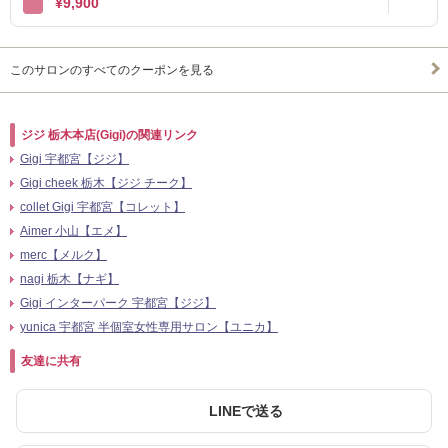
¥9,900
このサロンのすべてのクーポンを見る
ジジ 栃木本店(Gigi)の関連リンク
Gigi 宇都宮【ジジ】
Gigi cheek 栃木【ジジ チーク】
collet Gigi 宇都宮【コレット】
Aimer 小山【エメ】
merc【メルク】
nagi 栃木【ナギ】
Gigi インターパーク 宇都宮【ジジ】
yunica 宇都宮 半個室女性専用サロン【ユニカ】
友達に共有
LINEで送る