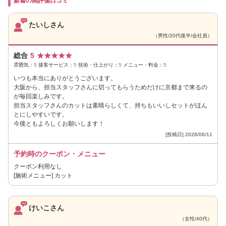
新着の高評価口コミ
たいしさん
（男性/20代後半/会社員）
総合
5
★
★
★
★
★
雰囲気：
5
接客サービス：
5
技術・仕上がり：
5
メニュー・料金：
5
いつも本当にありがとうございます。
大阪から、担当スタッフさんに切ってもらうためだけに京都まで来るの
が毎回楽しみです。
担当スタッフさんのカットは素晴らしくて、持ちもいいしセットがほん
とにしやすいです。
今後ともよろしくお願いします！
[投稿日] 2026/06/11
予約時のクーポン・メニュー
クーポン利用なし
[施術メニュー] カット
けいこさん
（女性/40代）