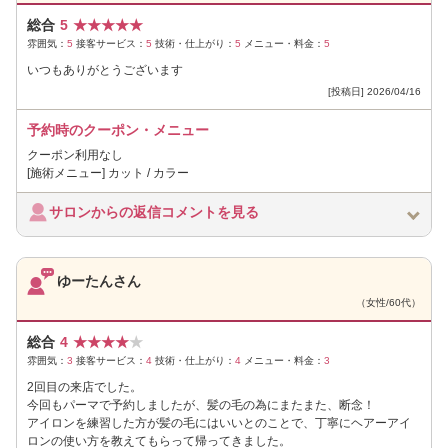
総合
5
★
★
★
★
★
雰囲気：
5
接客サービス：
5
技術・仕上がり：
5
メニュー・料金：
5
いつもありがとうございます
[投稿日] 2026/04/16
予約時のクーポン・メニュー
クーポン利用なし
[施術メニュー] カット / カラー
サロンからの返信コメントを見る
ゆーたんさん
（女性/60代）
総合
4
★
★
★
★
★
雰囲気：
3
接客サービス：
4
技術・仕上がり：
4
メニュー・料金：
3
2回目の来店でした。
今回もパーマで予約しましたが、髪の毛の為にまたまた、断念！
アイロンを練習した方が髪の毛にはいいとのことで、丁寧にヘアーアイ
ロンの使い方を教えてもらって帰ってきました。