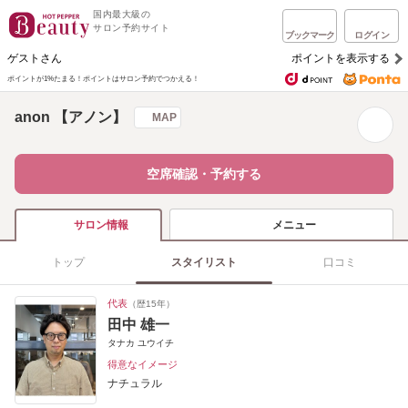
国内最大級の
サロン予約サイト
ブックマーク
ログイン
ゲストさん
ポイントを表示する
ポイントが1%たまる！
ポイントはサロン予約でつかえる！
anon 【アノン】
MAP
空席確認・予約する
メニュー
サロン情報
トップ
スタイリスト
口コミ
代表
（歴15年）
田中 雄一
タナカ ユウイチ
得意なイメージ
ナチュラル