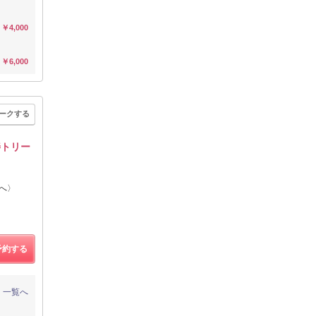
￥4,000
￥6,000
ークする
善トリー
へ〉
予約する
一覧へ