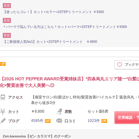
新規
【迷ったらコレ！】カット+カラー+2STEPトリートメント ￥9300
新規
＊パーマで悩んでいる方はこちら＊カット+パーマ+2STEPトリートメント￥9300
新規
【ご新規様人気No1】カット+2STEPトリートメント ￥4800
UP
ブックマ
【2026 HOT PEPPER AWARD受賞姉妹店】*四条烏丸エリア随一*白
化×髪質改善で大人美髪へ◎
【個室サロン/白髪ぼかし特化/髪質改善/バイカルテ】阪急烏丸
アクセス
条から徒歩3分
￥6,600
セット面6席
カット
席数
空席確認・
4595件
1023件
ブログ
口コミ
UP
UP
Zen.karasuma【ゼン カラスマ】のクーポン