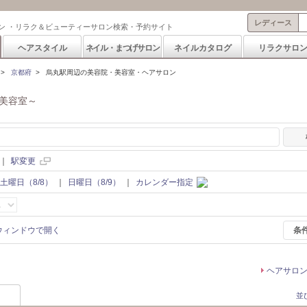
レディース
ン ・リラク＆ビューティーサロン検索・予約サイト
ヘアスタイル
ネイル・まつげサロン
ネイルカタログ
リラクサロ
>
京都府
>
烏丸駅周辺の美容院・美容室・ヘアサロン
美容室～
｜
駅変更
土曜日（8/8）
｜
日曜日（8/9）
｜
カレンダー指定
条
ヘアサロ
並