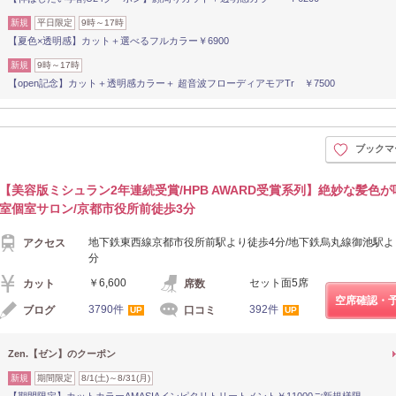
新規
平日限定
9時～17時
【夏色×透明感】カット＋選べるフルカラー￥6900
新規
9時～17時
【open記念】カット＋透明感カラー＋ 超音波フローディアモアTr ￥7500
ブックマ
【美容版ミシュラン2年連続受賞/HPB AWARD受賞系列】絶妙な髪色
室個室サロン/京都市役所前徒歩3分
地下鉄東西線京都市役所前駅より徒歩4分/地下鉄烏丸線御池駅よ
アクセス
分
￥6,600
セット面5席
カット
席数
空席確認・
3790件
392件
ブログ
口コミ
UP
UP
Zen.【ゼン】のクーポン
新規
期間限定
8/1(土)～8/31(月)
【期間限定】カットカラーAMASIAインピタリトリートメント￥11000ご新規様限