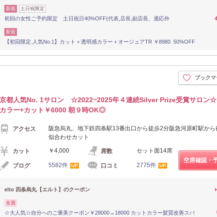
新規
土日祝限定
初回の女性ご予約限定 土日祝日40%OFF(代表,店長,副店長、適応外
新規
【初回限定.人気No.1】カット＋透明感カラー＋オージュアTR ￥8980 50%OFF
ブックマ
京都人気No. 1サロン ☆2022~2025年４連続Silver Prize受賞サロ
カラー+カット￥6000 朝９時OK◎
阪急烏丸、地下鉄四条駅13番出口から徒歩2分阪急河原町駅から徒
アクセス
似合わせカット
￥4,000
セット面14席
カット
席数
空席確認・
5582件
2775件
ブログ
口コミ
UP
UP
elto 四条烏丸【エルト】のクーポン
全員
☆大人気☆自分へのご褒美クーポン￥28000→18000 カットカラー髪質改善スパ