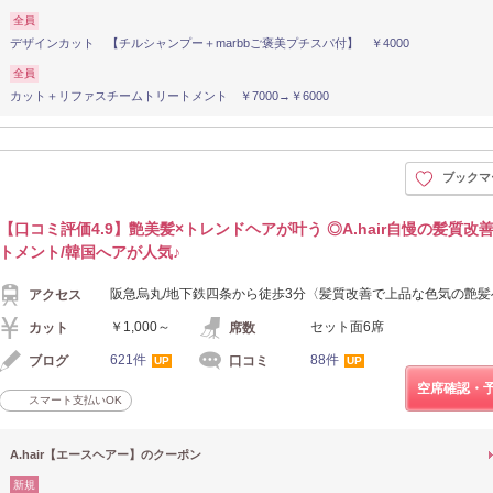
全員
デザインカット 【チルシャンプー＋marbbご褒美プチスパ付】 ￥4000
全員
カット＋リファスチームトリートメント ￥7000→￥6000
ブックマ
【口コミ評価4.9】艶美髪×トレンドヘアが叶う ◎A.hair自慢の髪質改
トメント/韓国へアが人気♪
阪急烏丸/地下鉄四条から徒歩3分〈髪質改善で上品な色気の艶髪
アクセス
￥1,000～
セット面6席
カット
席数
621件
88件
ブログ
口コミ
UP
UP
空席確認・
スマート支払いOK
A.hair【エースヘアー】のクーポン
新規