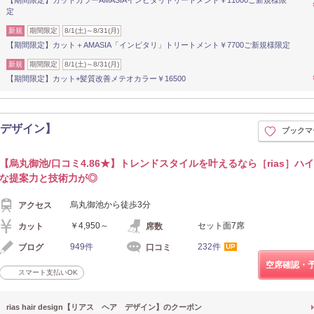
定
新規
期間限定
8/1(土)～8/31(月)
【期間限定】カット＋AMASIA「インピタリ」トリートメント￥7700ご新規様限定
新規
期間限定
8/1(土)～8/31(月)
【期間限定】カット+髪質改善メテオカラー￥16500
ヘア デザイン】
ブックマ
【烏丸御池/口コミ4.86★】トレンドスタイルを叶えるなら［rias］ハ
な提案力と技術力が◎
烏丸御池から徒歩3分
アクセス
￥4,950～
セット面7席
カット
席数
949件
232件
ブログ
口コミ
UP
空席確認・
スマート支払いOK
rias hair design【リアス ヘア デザイン】のクーポン