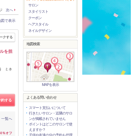
サロン
ージ
次へ
スタイリスト
クーポン
地図で表示
ヘアスタイル
ネイルデザイン
ークする
地図検索
デルを担
善 ミネ
MAPを表示
よくある問い合わせ
予約する
スマート支払いについて
行きたいサロン・近隣のサロ
一覧へ
ンが掲載されていません
ポイントはどこのサロンで使
えますか？
50％オフ
子供や友達の分の予約も代理