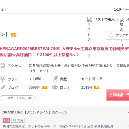
ります
1/10ペ
リストで表示
｜
イン】
UP
ブックマ
HPBAWARD2025BESTSALONSILVERPrize受賞☆東京銀座で雑誌モ
当店舗☆高評価口コミ2100件以上京都No.1
四条/烏丸駅徒歩３分 烏丸御池駅徒歩4分/ 駐車場あり 髪質改
アクセス
コラ カット
￥1,650～
セット面11席
カット
席数
5698件
2143件
ブログ
口コミ
UP
UP
空席確認・
スマート支払いOK
GRAND LINE 【グランドライン】のクーポン
新規
平日限定
初回の女性限定 カットのみ不可 平日限定50%OFF(代表,店長,副店長適応外