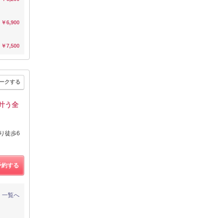
￥6,900
￥7,500
ークする
が叶う全
り徒歩6
予約する
一覧へ