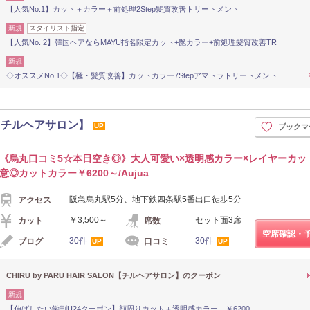
【人気No.1】カット＋カラー＋前処理2Step髪質改善トリートメント
新規
スタイリスト指定
【人気No. 2】韓国ヘアならMAYU指名限定カット+艶カラー+前処理髪質改善TR
新規
◇オススメNo.1◇【極・髪質改善】カットカラー7Stepアマトラトリートメント
LON【チルヘアサロン】
UP
ブックマ
《烏丸口コミ5☆本日空き◎》大人可愛い×透明感カラー×レイヤーカッ
意◎カットカラー￥6200～/Aujua
阪急烏丸駅5分、地下鉄四条駅5番出口徒歩5分
アクセス
￥3,500～
セット面3席
カット
席数
空席確認・
30件
30件
ブログ
口コミ
UP
UP
CHIRU by PARU HAIR SALON【チルヘアサロン】のクーポン
新規
【伸ばしたい学割U24クーポン】顔周りカット＋透明感カラー ￥6200