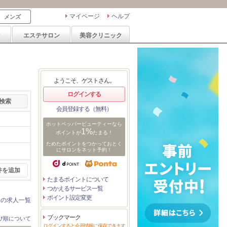
マイページ
ヘルプ
メンズ
ン
エステサロン
美容クリニック
ようこそ、ゲストさん。
ログインする
会員登録する（無料）
ホットペッパービューティーなら
1%
ポイントが
たまる！
ためたポイントをつかっておとく
にサロンをネット予約！
件を追加
たまるポイントについて
つかえるサービス一覧
ポイント設定変更
ンの求人一覧
ブックマーク
び順について
ログインすると会員情報に保存できます