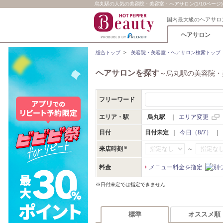
烏丸駅の人気の美容院・美容室・ヘアサロン(1/10ページ)
国内最大級のヘアサロ
ヘアサロン
総合トップ
>
美容院・美容室・ヘアサロン検索トップ
ヘアサロンを探す
～烏丸駅の美容院・
フリーワード
エリア・駅
烏丸駅
｜
エリア変更
日付
日付未定
｜
今日（8/7）
｜
～
来店時刻
料金
メニュー料金を指定
※日付未定では指定できません
標準
オススメ順