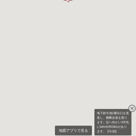
地下鉄今池2番出口を直
進し、横断歩道を渡り
ます。右へ向かい3件先
にMAHOROBAがあり
地図アプリで見る
ます。【今池】