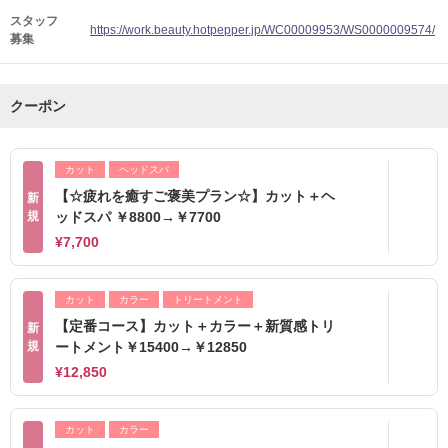
スタッフ
https://work.beauty.hotpepper.jp/WC00009953/WS0000009574/
募集
クーポン
カット
ヘッドスパ
【☆疲れを癒すご褒美プラン☆】カット＋ヘ
新
規
ッドスパ ￥8800→￥7700
¥7,700
カット
カラー
トリートメント
【定番コース】カット＋カラー＋新質感トリ
新
規
ートメント￥15400→￥12850
¥12,850
カット
カラー