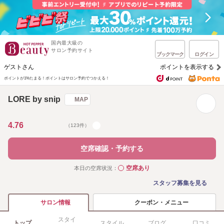
国内最大級の
サロン予約サイト
ブックマーク
ログイン
ゲストさん
ポイントを表示する
ポイントが1%たまる！
ポイントはサロン予約でつかえる！
LORE by snip
MAP
4.76
（123件）
空席確認・予約する
空席あり
本日の空席状況：
◯
スタッフ募集を見る
クーポン・メニュー
サロン情報
スタイ
トップ
スタイル
ブログ
口コミ