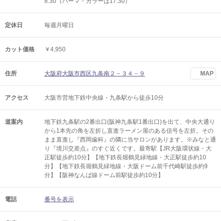
8:30（パーマ・カラーは17:30）
定休日
毎週月曜日
カット価格
￥4,950
住所
大阪府大阪市西区九条南２－３４－９
MAP
アクセス
大阪市営地下鉄中央線・九条駅から徒歩10分
道案内
地下鉄九条駅の2番出口(阪神九条駅1番出口)を出て、中央大通り
から1本先の角を左折し直進ラーメン屋のある信号を左折。その
まま直進し『西岡歯科』の隣に当サロンがあります。※みなと通
り『境川交差点』のすぐ近くです。最寄駅【JR大阪環状線・大
正駅徒歩約10分】【地下鉄長堀鶴見緑地線・大正駅徒歩約10
分】【地下鉄長堀鶴見緑地線・大阪ドーム前千代崎駅徒歩約9
分】【阪神なんば線ドーム前駅徒歩約10分】
電話
番号を表示