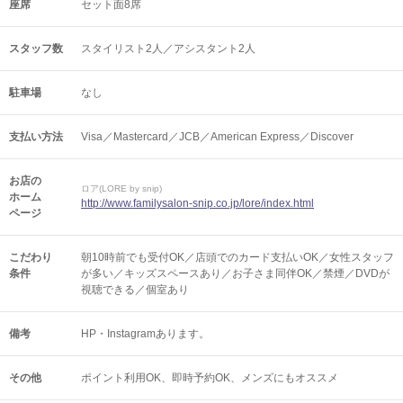
座席
セット面8席
スタッフ数
スタイリスト2人／アシスタント2人
駐車場
なし
支払い方法
Visa／Mastercard／JCB／American Express／Discover
お店の
ロア(LORE by snip)
ホーム
http://www.familysalon-snip.co.jp/lore/index.html
ページ
こだわり
朝10時前でも受付OK／店頭でのカード支払いOK／女性スタッフ
条件
が多い／キッズスペースあり／お子さま同伴OK／禁煙／DVDが
視聴できる／個室あり
備考
HP・Instagramあります。
その他
ポイント利用OK
即時予約OK
メンズにもオススメ