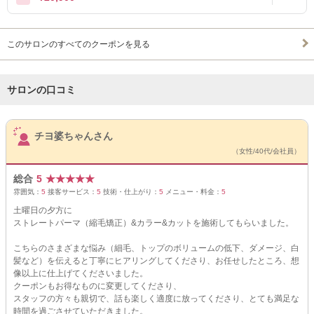
このサロンのすべてのクーポンを見る
サロンの口コミ
サロンPick Up
チヨ婆ちゃんさん
（女性/40代/会社員）
総合
5
★
★
★
★
★
雰囲気：
5
接客サービス：
5
技術・仕上がり：
5
メニュー・料金：
5
土曜日の夕方に
ストレートパーマ（縮毛矯正）&カラー&カットを施術してもらいました。
こちらのさまざまな悩み（細毛、トップのボリュームの低下、ダメージ、白
髪など）を伝えると丁寧にヒアリングしてくださり、お任せしたところ、想
像以上に仕上げてくださいました。
クーポンもお得なものに変更してくださり、
スタッフの方々も親切で、話も楽しく適度に放ってくださり、とても満足な
時間を過ごさせていただきました。