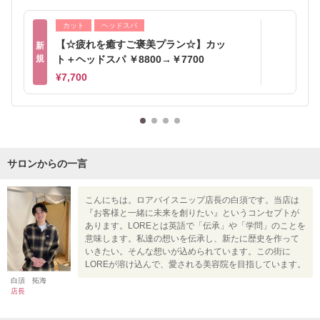
カット
ヘッドスパ
【☆疲れを癒すご褒美プラン☆】カッ
新
規
ト＋ヘッドスパ ￥8800→￥7700
¥7,700
サロンからの一言
こんにちは。ロアバイスニップ店長の白須です。当店は
『お客様と一緒に未来を創りたい』というコンセプトが
あります。LOREとは英語で「伝承」や「学問」のことを
意味します。私達の想いを伝承し、新たに歴史を作って
いきたい。そんな想いが込められています。この街に
LOREが溶け込んで、愛される美容院を目指しています。
白須 拓海
店長