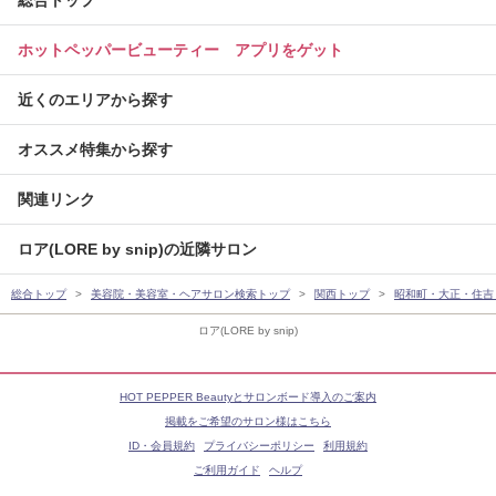
総合トップ
ホットペッパービューティー アプリをゲット
近くのエリアから探す
オススメ特集から探す
関連リンク
ロア(LORE by snip)の近隣サロン
総合トップ
美容院・美容室・ヘアサロン検索トップ
関西トップ
昭和町・大正・住吉
ロア(LORE by snip)
HOT PEPPER Beautyとサロンボード導入のご案内
掲載をご希望のサロン様はこちら
ID・会員規約
プライバシーポリシー
利用規約
ご利用ガイド
ヘルプ