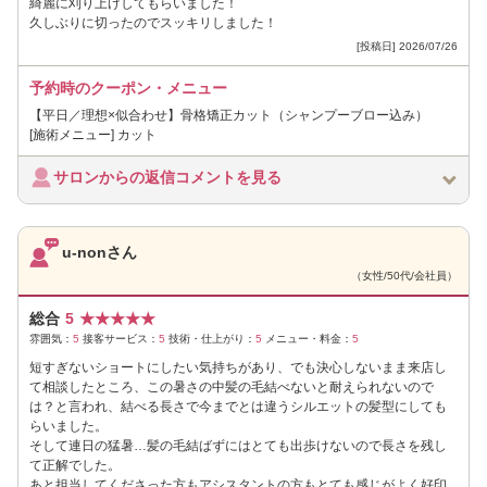
綺麗に刈り上げしてもらいました！
久しぶりに切ったのでスッキリしました！
[投稿日] 2026/07/26
予約時のクーポン・メニュー
【平日／理想×似合わせ】骨格矯正カット（シャンプーブロー込み）
[施術メニュー] カット
サロンからの返信コメントを見る
u-nonさん
（女性/50代/会社員）
総合
5
★
★
★
★
★
雰囲気：
5
接客サービス：
5
技術・仕上がり：
5
メニュー・料金：
5
短すぎないショートにしたい気持ちがあり、でも決心しないまま来店し
て相談したところ、この暑さの中髪の毛結べないと耐えられないので
は？と言われ、結べる長さで今までとは違うシルエットの髪型にしても
らいました。
そして連日の猛暑…髪の毛結ばずにはとても出歩けないので長さを残し
て正解でした。
あと担当してくださった方もアシスタントの方もとても感じがよく好印