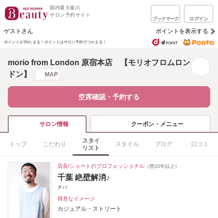
国内最大級の
サロン予約サイト
ブックマーク
ログイン
ゲストさん
ポイントを表示する
ポイントが1%たまる！
ポイントはサロン予約でつかえる！
morio from London 原宿本店 【モリオフロムロン
ドン】
MAP
空席確認・予約する
クーポン・メニュー
サロン情報
スタイ
トップ
こだわり
スタイル
ブログ
口コミ
リスト
店長/ショートのプロフェッショナル
（歴20年以上）
千葉 絶壁解消♪
チバ
得意なイメージ
カジュアル・ストリート