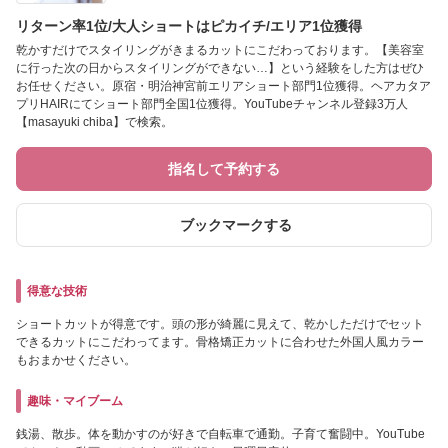
リターン率1位/大人ショートはピカイチ/エリア1位獲得
乾かすだけでスタイリングがきまるカットにこだわっております。【美容室
に行った次の日からスタイリングができない…】という経験をした方はぜひ
お任せください。原宿・明治神宮前エリアショート部門1位獲得。ヘアカタア
プリHAIRにてショート部門全国1位獲得。YouTubeチャンネル登録3万人
【masayuki chiba】で検索。
指名して予約する
ブックマークする
得意な技術
ショートカットが得意です。頭の形が綺麗に見えて、乾かしただけでセット
できるカットにこだわってます。骨格矯正カットに合わせた外国人風カラー
もおまかせください。
趣味・マイブーム
銭湯、散歩。体を動かすのが好きで自転車で通勤。子育て奮闘中。YouTube