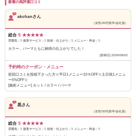
新着の高評価口コミ
akchanさん
（女性/30代前半/会社員）
総合
5
★
★
★
★
★
雰囲気：
5
接客サービス：
5
技術・仕上がり：
5
メニュー・料金：
5
カラー、パーマともに納得の仕上がりでした！
[投稿日] 2026/08/02
予約時のクーポン・メニュー
前回口コミを投稿下さった方☆平日1メニュー10％OFF☆土日祝1メニュ
ー5%OFF☆
[施術メニュー] カット / カラー / パーマ
黒さん
（女性/30代前半/会社員）
総合
5
★
★
★
★
★
雰囲気：
5
接客サービス：
5
技術・仕上がり：
5
メニュー・料金：
5