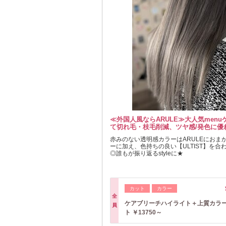
≪外国人風ならARULE≫大人気men
て切れ毛・枝毛削減、ツヤ感/発色に優れた
赤みのない透明感カラーはARULEにおま
ーに加え、色持ちの良い【ULTIST】を
◎誰もが振り返るstyleに★
カット
カラー
全
ケアブリーチハイライト＋上質カラ
員
ト ￥13750～