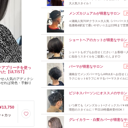
大人気スタイル！
メンズカジュアルが得意なサロン
≪湘南人気TOPクラス≫大人気《バーバース
低価格&駅近で通いやすい☆土は22時まで営
ショートヘアのカットが得意なサロン
ショートもボブもお任せください！お客様一
に似合うスタイルをご提案いたします◎
パーマが得意なサロン
uケアブリーチを使っ
【ULTIST】
湘南台でメンズパーマならARULEへお任せく
かせ♪人気のアディクシ
ラクにセット&ラフにキマるパーマスタイル
合わせれば発色・手触り
ビジネスパーソンにオススメのサロン
いつ来ても《メンズカット+クイックスパ￥49
¥13,750
理想のスタイルに！平日19時最終受付OK！
ー＋カッ
グレイカラー・白髪カバーが得意なサ