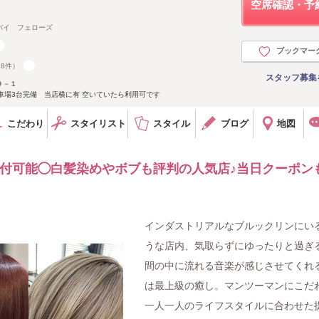
空席確認・予
バイ フェローズ
ブックマー
88件）
スタッフ募集
９－１
駐車場3台完備 当店横に有 空いていたら利用可です
こだわり
スタイリスト
スタイル
ブログ
地図
受付可能◯白髪染めやボブも評判の人気店♪当日クーポン
インダストリアルなブルックリンにい
うな店内、気取らずにゆったりと過ぎ
間の中に流れる音楽が感じさせてくれ
は最上級の癒し。マンツーマンにこだ
一人一人のライフスタイルに合わせた