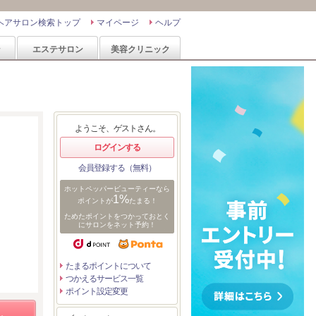
ヘアサロン検索トップ
マイページ
ヘルプ
ン
エステサロン
美容クリニック
ようこそ、ゲストさん。
ログインする
会員登録する（無料）
ホットペッパービューティーなら
1%
ポイントが
たまる！
ためたポイントをつかっておとく
にサロンをネット予約！
たまるポイントについて
つかえるサービス一覧
ポイント設定変更