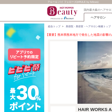
アルール バイ フェローズ(ARULE by fellows)
国内最大級のヘアサロ
ヘアサロン
総合トップ
>
美容院・美容室・ヘアサロン検索トップ
【重要】熊本県熊本地方で発生した地震の影響のあ
HAIR WORKS 