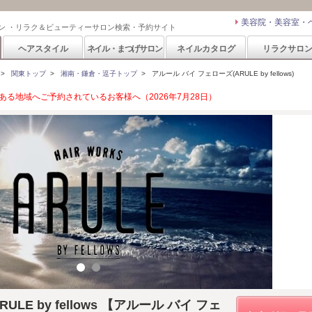
美容院・美容室・
ン ・リラク＆ビューティーサロン検索・予約サイト
ヘアスタイル
ネイル・まつげサロン
ネイルカタログ
リラクサロ
>
関東トップ
>
湘南・鎌倉・逗子トップ
>
アルール バイ フェローズ(ARULE by fellows)
る地域へご予約されているお客様へ（2026年7月28日）
ARULE by fellows 【アルール バイ フェ