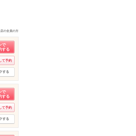
来店の全員の方
ンで
約する
して予約
クする
ンで
約する
して予約
クする