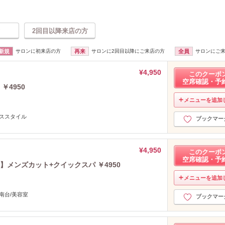
2回目以降来店の方
新規
サロンに初来店の方
再来
サロンに2回目以降にご来店の方
全員
サロンにご
¥4,950
このクーポ
空席確認・予
￥4950
メニューを追加
ネススタイル
ブックマー
¥4,950
このクーポ
空席確認・予
メンズカット+クイックスパ ￥4950
メニューを追加
南台/美容室
ブックマー