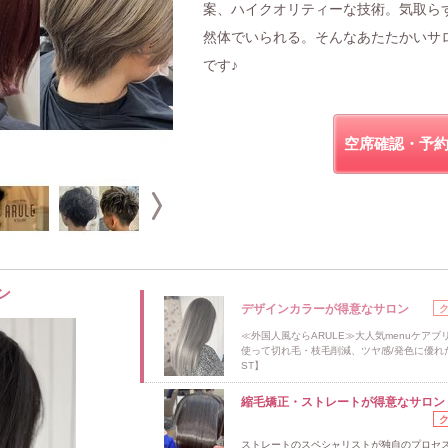
案、ハイクオリティーな技術。気取ら
然体でいられる。そんなあたたかいサ
です♪
空席確認・予
ン
デザインカラーが得意なサロン
≪外国人風ならARULE≫大人気menuケアブ
使って切れ毛・枝毛削減、ツヤ感/発色に優れた
ST】
縮毛矯正・ストレートが得意なサロン
ストレートのスペシャリストが独自のプロセ