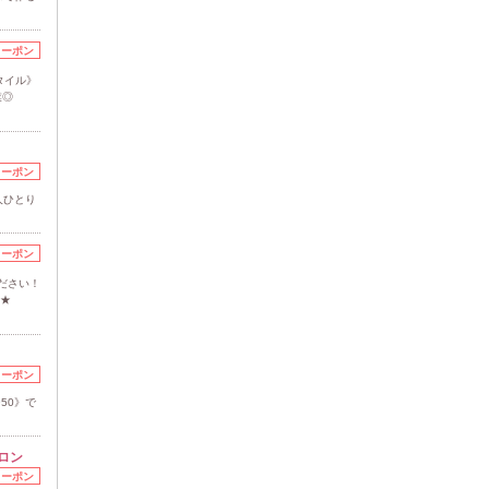
クーポン
タイル》
業◎
クーポン
人ひとり
クーポン
ださい！
に★
クーポン
50》で
ロン
クーポン