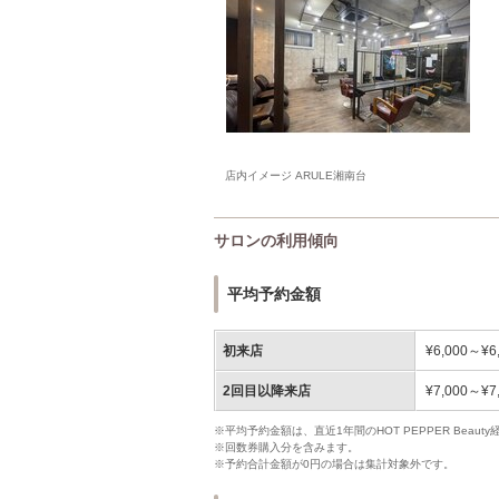
店内イメージ ARULE湘南台
サロンの利用傾向
平均予約金額
初来店
¥6,000～¥6
2回目以降来店
¥7,000～¥7
※平均予約金額は、直近1年間のHOT PEPPER Bea
※回数券購入分を含みます。
※予約合計金額が0円の場合は集計対象外です。