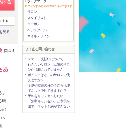
ブックマーク
約する
ログインすると会員情報に保存できます
サロン
スタイリスト
クする
クーポン
ヘアスタイル
を見る
ネイルデザイン
よくある問い合わせ
口コミ
スマート支払いについて
行きたいサロン・近隣のサロ
もあ
ンが掲載されていません
ポイントはどこのサロンで使
えますか？
子供や友達の分の予約も代理
でネット予約できますか？
るよ
予約をキャンセルしたい
る時
「無断キャンセル」と表示が
出て、ネット予約ができない
るの
わり
提