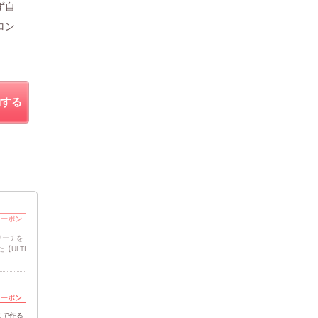
ず自
ロン
約する
クーポン
リーチを
【ULTI
クーポン
スで作る