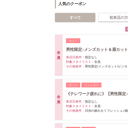
人気のクーポン
すべて
初来店の方
カット
男性限定♪メンズカット＆眉カット 
全
来店日条件：
指定なし
員
対象スタイリスト：
全員
その他条件：
男性限定/メンズカット/ビジ
カット
ヘッドスパ
《テレワーク疲れに》【男性限定♪】
全
来店日条件：
指定なし
員
対象スタイリスト：
全員
その他条件：
日頃の疲れをリフレッシュ♪湘