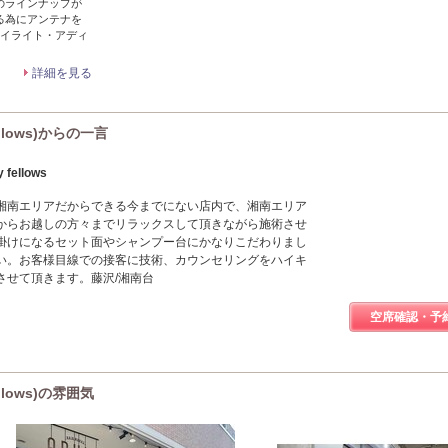
のラインナップが
る為にアンテナを
ハイライト・アディ
詳細を見る
llows)からの一言
fellows
湘南エリアだからできる今までにない店内で、湘南エリア
からお越しの方々までリラックスして頂きながら施術させ
掛けになるセット面やシャンプー台にかなりこだわりまし
い。お客様目線での接客に技術、カウンセリングをハイキ
させて頂きます。藤沢/湘南台
空席確認・予
llows)の雰囲気