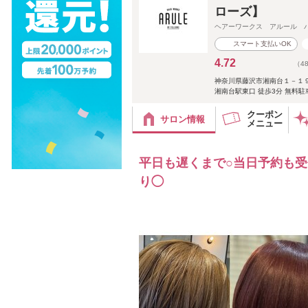
ローズ】
ヘアーワークス アルール 
スマート支払いOK
4.72
（4
神奈川県藤沢市湘南台１－１
湘南台駅東口 徒歩3分 無料
クーポン
サロン情報
メニュー
平日も遅くまで○当日予約も
り◯