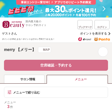
国内最大級の
サロン予約サイト
ブックマーク
ログイン
ゲストさん
ポイントを表示する
ポイントが1%たまる！
ポイントはサロン予約でつかえる！
merry 【メリー】
MAP
空席確認・予約する
サロン情報
メニュー
メニューで絞り込む
メニュー
3
件