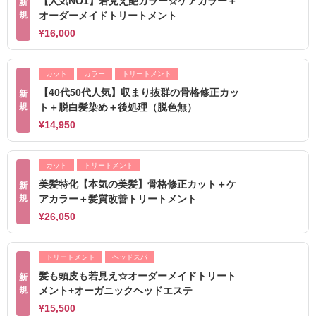
【人気NO1】若見え艶カラー☆ケアカラー＋
新
規
オーダーメイドトリートメント
¥16,000
カット
カラー
トリートメント
【40代50代人気】収まり抜群の骨格修正カッ
新
規
ト＋脱白髪染め＋後処理（脱色無）
¥14,950
カット
トリートメント
美髪特化【本気の美髪】骨格修正カット＋ケ
新
規
アカラー＋髪質改善トリートメント
¥26,050
トリートメント
ヘッドスパ
髪も頭皮も若見え☆オーダーメイドトリート
新
規
メント+オーガニックヘッドエステ
¥15,500