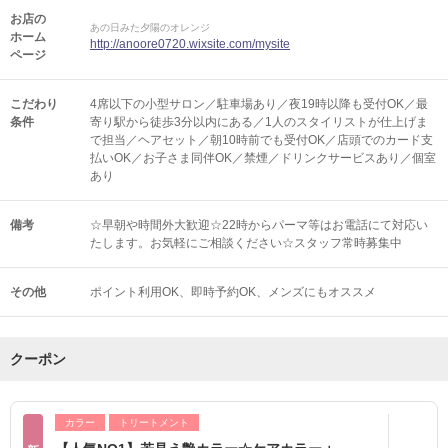
お店の
あの日みた夕陽のオレンジ
ホーム
http://anoore0720.wixsite.com/mysite
ページ
こだわり
4席以下の小型サロン／駐車場あり／夜19時以降も受付OK／最
条件
寄り駅から徒歩3分以内にある／1人のスタイリストが仕上げま
で担当／ヘアセット／朝10時前でも受付OK／店頭でのカード支
払いOK／お子さま同伴OK／禁煙／ドリンクサービスあり／個室
あり
備考
☆早朝や時間外大歓迎☆22時からパーマ等はお電話にて対応い
たします。お気軽にご相談ください☆スタッフ常時募集中
その他
ポイント利用OK
即時予約OK
メンズにもオススメ
クーポン
カラー
トリートメント