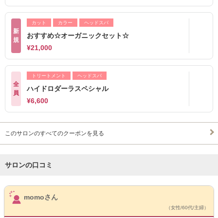
カット
カラー
ヘッドスパ
新
おすすめ☆オーガニックセット☆
規
¥21,000
トリートメント
ヘッドスパ
全
ハイドロダーラスペシャル
員
¥6,600
このサロンのすべてのクーポンを見る
サロンの口コミ
サロンPick Up
momoさん
（女性/60代/主婦）