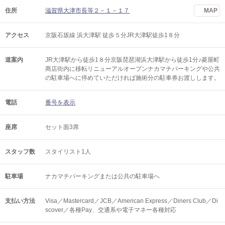
住所
滋賀県大津市長等２－１－１７
MAP
アクセス
京阪石坂線 浜大津駅 徒歩５分JR大津駅徒歩1８分
道案内
JR大津駅から徒歩1８分京阪琵琶湖浜大津駅から徒歩1分♪菱屋町
商店街内に移転リニューアルオープンナカマチパーキングや公共
の駐車場へに停めていただければ施術分の駐車券お渡しします。
電話
番号を表示
座席
セット面3席
スタッフ数
スタイリスト1人
駐車場
ナカマチパーキングまたは公共の駐車場へ
支払い方法
Visa／Mastercard／JCB／American Express／Diners Club／Di
scover／各種Pay、交通系や電子マネー各種対応