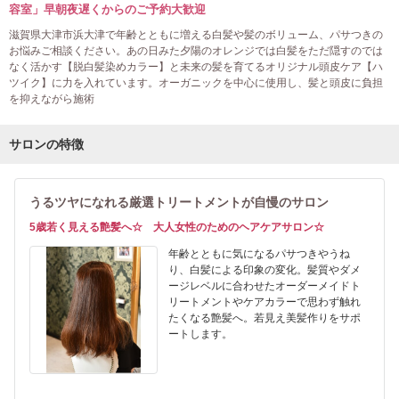
容室」早朝夜遅くからのご予約大歓迎
滋賀県大津市浜大津で年齢とともに増える白髪や髪のボリューム、パサつきの
お悩みご相談ください。あの日みた夕陽のオレンジでは白髪をただ隠すのでは
なく活かす【脱白髪染めカラー】と未来の髪を育てるオリジナル頭皮ケア【ハ
ツイク】に力を入れています。オーガニックを中心に使用し、髪と頭皮に負担
を抑えながら施術
サロンの特徴
うるツヤになれる厳選トリートメントが自慢のサロン
5歳若く見える艶髪へ☆ 大人女性のためのヘアケアサロン☆
年齢とともに気になるパサつきやうね
り、白髪による印象の変化。髪質やダメ
ージレベルに合わせたオーダーメイドト
リートメントやケアカラーで思わず触れ
たくなる艶髪へ。若見え美髪作りをサポ
ートします。