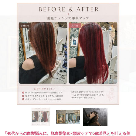
「40代からの白髪悩みに。脱白髪染め×頭皮ケアで5歳若見えを叶える美