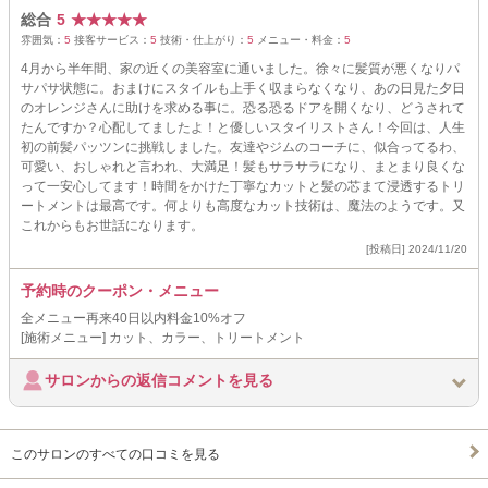
総合
5
★
★
★
★
★
雰囲気：
5
接客サービス：
5
技術・仕上がり：
5
メニュー・料金：
5
4月から半年間、家の近くの美容室に通いました。徐々に髪質が悪くなりパ
サパサ状態に。おまけにスタイルも上手く収まらなくなり、あの日見た夕日
のオレンジさんに助けを求める事に。恐る恐るドアを開くなり、どうされて
たんですか？心配してましたよ！と優しいスタイリストさん！今回は、人生
初の前髪パッツンに挑戦しました。友達やジムのコーチに、似合ってるわ、
可愛い、おしゃれと言われ、大満足！髪もサラサラになり、まとまり良くな
って一安心してます！時間をかけた丁寧なカットと髪の芯まて浸透するトリ
ートメントは最高です。何よりも高度なカット技術は、魔法のようです。又
これからもお世話になります。
[投稿日] 2024/11/20
予約時のクーポン・メニュー
全メニュー再来40日以内料金10%オフ
[施術メニュー] カット、カラー、トリートメント
サロンからの返信コメントを見る
このサロンのすべての口コミを見る