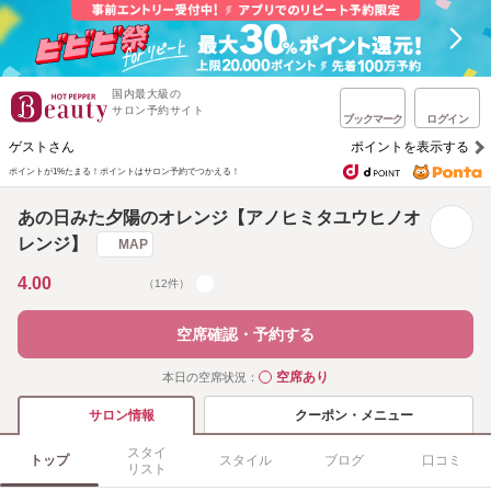
国内最大級の
サロン予約サイト
ブックマーク
ログイン
ゲストさん
ポイントを表示する
ポイントが1%たまる！
ポイントはサロン予約でつかえる！
あの日みた夕陽のオレンジ【アノヒミタユウヒノオ
レンジ】
MAP
4.00
（12件）
空席確認・予約する
空席あり
本日の空席状況：
◯
クーポン・メニュー
サロン情報
スタイ
トップ
スタイル
ブログ
口コミ
リスト