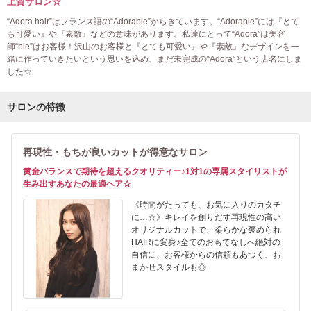
上質サロン☆
“Adora hair”はフランス語の“Adorable”からきています。“Adorable”には『とて
も可愛い』や『素敵』などの意味があります。私達にとって“Adora”は美容
師“ble”はお客様！沢山のお客様と『とても可愛い』や『素敵』なデザインを一
緒に作っていきたいという思いを込め、まだ未完成の“Adora”という店名にしま
した☆
サロンの特徴
再現性・もちが良いカットが得意なサロン
黄金バランスで期待を超えるクオリティー♪1対1の専属スタイリストが
生み出すあなたの最適ヘア☆
《時間がたっても、お気に入りのカタチ
に…☆》キレイを創りだす再現性の高い
オリジナルカットで、柔らかな褒められ
HAIRに変身♪全てのおもてなしへ絶対の
自信に、お客様からの信頼もあつく、お
まかせスタイルも◎