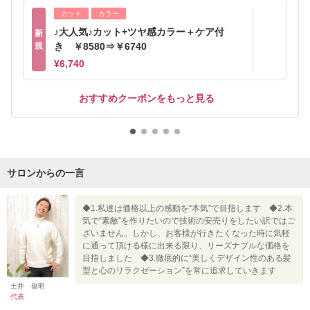
カット
カラー
♪大人気♪カット+ツヤ感カラー＋ケア付
新
規
き ￥8580⇒￥6740
¥6,740
おすすめクーポンをもっと見る
サロンからの一言
◆1.私達は価格以上の感動を“本気”で目指します ◆2.本
気で“素敵”を作りたいので技術の安売りをしたい訳ではご
ざいません。しかし、お客様が行きたくなった時に気軽
に通って頂ける様に出来る限り、リーズナブルな価格を
目指しました ◆3.徹底的に“美しくデザイン性のある髪
型と心のリラクゼーション”を常に追求していきます
土井 俊明
代表