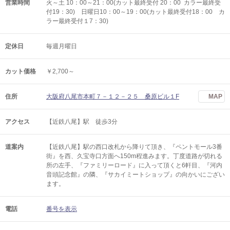
営業時間
火～土 10：00～21：00(カット最終受付 20：00 カラー最終受
付19：30) 日曜日10：00～19：00(カット最終受付18：00 カ
ラー最終受付１7：30)
定休日
毎週月曜日
カット価格
￥2,700～
住所
大阪府八尾市本町７－１２－２５ 桑原ビル１F
MAP
アクセス
【近鉄八尾】駅 徒歩3分
道案内
【近鉄八尾】駅の西口改札から降りて頂き、『ペントモール3番
街』を西、久宝寺口方面へ150m程進みます。丁度道路が切れる
所の左手、『ファミリーロード』に入って頂くと6軒目、『河内
音頭記念館』の隣、『サカイミートショップ』の向かいにござい
ます。
電話
番号を表示