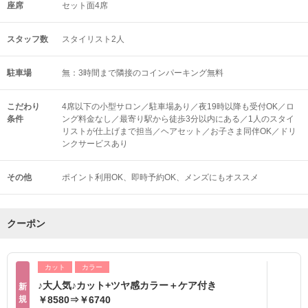
座席
セット面4席
スタッフ数
スタイリスト2人
駐車場
無：3時間まで隣接のコインパーキング無料
こだわり
4席以下の小型サロン／駐車場あり／夜19時以降も受付OK／ロ
条件
ング料金なし／最寄り駅から徒歩3分以内にある／1人のスタイ
リストが仕上げまで担当／ヘアセット／お子さま同伴OK／ドリ
ンクサービスあり
その他
ポイント利用OK
即時予約OK
メンズにもオススメ
クーポン
カット
カラー
♪大人気♪カット+ツヤ感カラー＋ケア付き
新
規
￥8580⇒￥6740