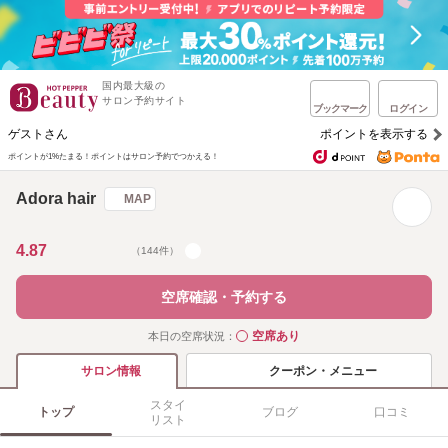
国内最大級の
サロン予約サイト
ブックマーク
ログイン
ゲストさん
ポイントを表示する
ポイントが1%たまる！
ポイントはサロン予約でつかえる！
Adora hair
MAP
4.87
（144件）
空席確認・予約する
空席あり
本日の空席状況：
◯
クーポン・メニュー
サロン情報
スタイ
トップ
ブログ
口コミ
リスト