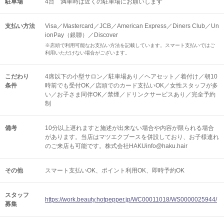
駐車場
4台 満車時は近くの駐車場にお願いします
支払い方法
Visa／Mastercard／JCB／American Express／Diners Club／Un
ionPay（銀聯）／Discover
※店頭で利用可能なお支払い方法を記載しています。スマート支払いではご
利用いただけない場合がございます。
こだわり
4席以下の小型サロン／駐車場あり／ヘアセット／着付け／朝10
条件
時前でも受付OK／店頭でのカード支払いOK／女性スタッフが多
い／お子さま同伴OK／禁煙／ドリンクサービスあり／完全予約
制
備考
10分以上遅れますと施述が出来ない場合や内容が限られる場合
があります。当店はマツエクブースを併設しており、お子様連れ
のご来店も可能です。株式会社HAKUinfo@haku.hair
その他
スマート支払いOK
ポイント利用OK
即時予約OK
スタッフ
https://work.beauty.hotpepper.jp/WC00011018/WS0000025944/
募集