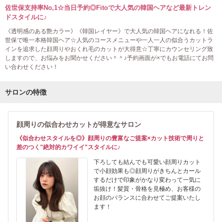
佐世保支持率No,1☆当日予約◎Fitoで大人気の韓国ヘアなど最新トレン
ドスタイルに♪
《透明感のある艶カラー》《韓国レイヤー》で大人気の韓国ヘアになれる！佐
世保で唯一本格韓国ヘア☆人気のコースメニューや一人一人の似合うカットラ
インを追求した顔周りやおくれ毛のカットが大得意☆丁寧にカウンセリング致
しますので、お悩みをお聞かせください＾＾♪予約画面が×でもお電話にてお問
い合わせください！
サロンの特徴
顔周りの似合わせカットが得意なサロン
《似合わせスタイルを◎》顔周りの豊富なご提案×カット技術で周りと
差のつく"絶対的カワイイ"スタイルに♪
下ろしても結んでも可愛い顔周りカット
で小顔効果も◎顔周りがきちんとカール
するだけで印象がかなり変わって一気に
垢抜け！髪質・骨格を見極め、お客様の
お顔のバランスに合わせてご提案いたし
ます！