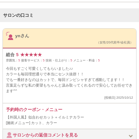
サロンの口コミ
サロンPick Up
ynさん
（女性/20代前半/会社員）
総合
5
★
★
★
★
★
雰囲気：
5
接客サービス：
5
技術・仕上がり：
5
メニュー・料金：
5
今回もすごく可愛くしてもらいました♪♪
カラーも毎回理想通りで本当にセンス抜群！！
でも一番好きなのはカットで、毎回ドンピシャすぎて感動してます！！
言葉足らずな私の要望もちゃんと汲み取ってくれるので安心してお任せでき
ます^^
[投稿日] 2025/10/12
予約時のクーポン・メニュー
【外国人風】似合わせカット＋イルミナカラー
[施術メニュー] カット、カラー
サロンからの返信コメントを見る