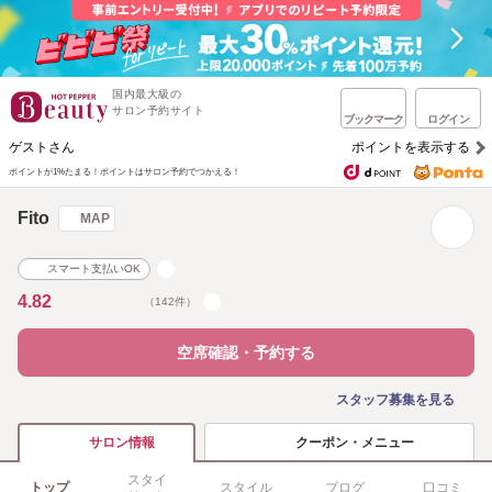
国内最大級の
サロン予約サイト
ブックマーク
ログイン
ゲストさん
ポイントを表示する
ポイントが1%たまる！
ポイントはサロン予約でつかえる！
Fito
MAP
スマート支払いOK
4.82
（142件）
空席確認・予約する
スタッフ募集を見る
クーポン・メニュー
サロン情報
スタイ
トップ
スタイル
ブログ
口コミ