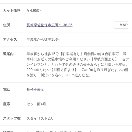
カット価格
￥4,950～
住所
長崎県佐世保市広田１-36-36
MAP
アクセス
早岐駅から徒歩15分
道案内
早岐駅から徒歩15分【駐車場有り】店舗目の前４台駐車可 満
車時はお近くの駐車場をご利用ください【早岐方面より】 セブ
ンイレブンと、とれたて処の通りの橋を渡らずに川沿いを左折。
200m進んだ左【川棚方面より】 CanDoを通り過ぎたすぐの橋
を渡り、川沿いを右へ。200m進んだ左。
電話
番号を表示
座席
セット面4席
スタッフ数
スタイリスト2人