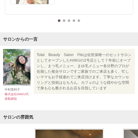
サロンからの一言
Total Beauty Salon Fitoは佐世保唯一のセットサロン
としてオープンしたHAKUの2号店として７年前にオープ
ンし、まつ毛メニュー、まゆ毛メニュー各分野のプロが
在籍した複合サロンですご家族でのご来店も多く、忙し
いママもお子様連れでご来店頂けます。丁寧なカウンセ
リングと技術はもちろん、カフェのような穏やかな空間
で身も心も癒されるお店を目指しています
中村恵利子
株式会社HAKU代
表取締役
サロンの雰囲気