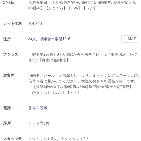
定休日
毎週火曜日 【大船/鎌倉/逗子/湘南深沢/湘南町屋/西鎌倉/富士見
町/藤沢】【かまくら】【U24】【ヘナ】
カット価格
￥4,340～
住所
神奈川県鎌倉市常盤10-6
MAP
アクセス
【駐車場2台有】JR大船駅から湘南モノレール「湘南深沢」駅徒
歩2分【鎌倉/大船/湘南】
道案内
湘南モノレール「湘南深沢駅」より、まっすぐに進んで一つ目の
信号を右に曲がってください。女性のおおきな看板が目印です。
【大船/鎌倉/逗子/湘南深沢/湘南町屋/西鎌倉/富士見町/藤沢】
【かまくら】【U24】【ヘナ】
電話
番号を表示
座席
セット面5席
スタッフ数
スタイリスト3人／アシスタント2人