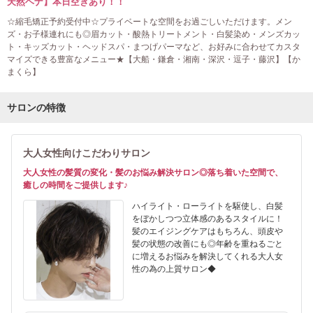
天然ヘナ】本日空きあり！！
☆縮毛矯正予約受付中☆プライベートな空間をお過ごしいただけます。メン
ズ・お子様連れにも◎眉カット・酸熱トリートメント・白髪染め・メンズカッ
ト・キッズカット・ヘッドスパ・まつげパーマなど、お好みに合わせてカスタ
マイズできる豊富なメニュー★【大船・鎌倉・湘南・深沢・逗子・藤沢】【か
まくら】
サロンの特徴
大人女性向けこだわりサロン
大人女性の髪質の変化・髪のお悩み解決サロン◎落ち着いた空間で、
癒しの時間をご提供します♪
ハイライト・ローライトを駆使し、白髪
をぼかしつつ立体感のあるスタイルに！
髪のエイジングケアはもちろん、頭皮や
髪の状態の改善にも◎年齢を重ねるごと
に増えるお悩みを解決してくれる大人女
性の為の上質サロン◆