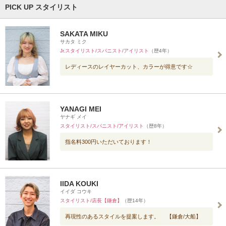
PICK UP スタイリスト
SAKATA MIKU
サカタ ミク
Jr.スタイリスト/スパニスト/アイリスト
（歴4年）
レディースのレイヤーカット、カラーが得意です☆
YANAGI MEI
ヤナギ メイ
スタイリスト/スパニスト/アイリスト
（歴8年）
指名料300円いただいております！
IIDA KOUKI
イイダ コウキ
スタイリスト/店長【鎌倉】
（歴14年）
再現性のあるスタイルを提案します。 【鎌倉/大船】