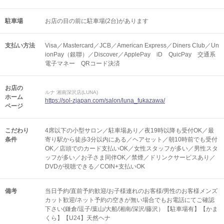
駐車場
お店の目の前に駐車場(2台)があります
支払い方法
Visa／Mastercard／JCB／American Express／Diners Club／Un
ionPay（銀聯）／Discover／ApplePay iD QuicPay 交通系
電子マネー QRコード決済
お店の
ルナ 湘南深沢店(LUNA)
ホーム
https://sol-zjapan.com/salon/luna_fukazawa/
ページ
こだわり
4席以下の小型サロン／駐車場あり／夜19時以降も受付OK／最
条件
寄り駅から徒歩3分以内にある／ヘアセット／朝10時前でも受付
OK／店頭でのカード支払いOK／女性スタッフが多い／男性スタ
ッフが多い／お子さま同伴OK／禁煙／ドリンクサービスあり／
DVDが視聴できる／COIN+支払いOK
備考
当日予約/直前予約歓迎/お子様連れのお客様/男性のお客様メンズ
カット歓迎/ネット予約の空きが無い場合でもお電話にてご確認
下さい(鎌倉/逗子/葉山/大船/湘南/深沢/藤沢）【駐車場有】【かま
くら】【U24】天然ヘナ