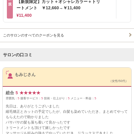
【新規限定】カット＋オシャレカラー＋トリ
規
ートメント ￥12,660→￥11,400
¥11,400
このサロンのすべてのクーポンを見る
サロンの口コミ
サロンPick Up
もみじさん
（女性/50代）
総合
5
★
★
★
★
★
雰囲気：
5
接客サービス：
5
技術・仕上がり：
5
メニュー・料金：
5
先日は、ありがとうございました
縮毛矯正とカットの予定でしたが、白髪も染めていただき、まとめてやって
もらえたので助かりました
パサパサの髪も落ち着いて良かったです
トリートメントも頂けて嬉しかったです
マッサージも好みの強さでやっていただき、リラックスできました