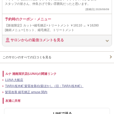
スタッフの皆さん、仲良さげで良い雰囲気だったと思います。
[投稿日] 2026/06/09
予約時のクーポン・メニュー
【新規限定】カット+縮毛矯正+トリートメント ￥18110 → ￥16280
[施術メニュー] カット、縮毛矯正、トリートメント
サロンからの返信コメントを見る
このサロンのすべての口コミを見る
ルナ 湘南深沢店(LUNA)の関連リンク
LUNA 大船店
TIARA 桜木町 髪質改善/白髪ぼかし（旧：TIARA 桜木町）
髪質改善 縮毛矯正 amuse 関内
友達に共有
LINEで送る