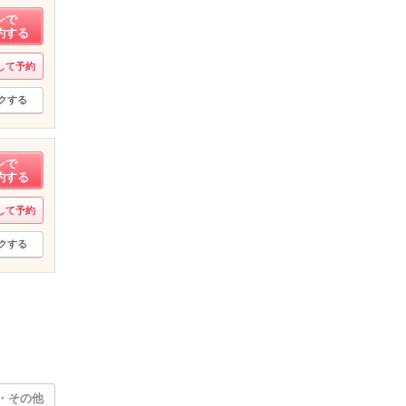
ンで
約する
して予約
クする
ンで
約する
して予約
クする
・その他