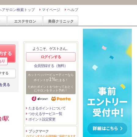
ヘアサロン検索トップ
マイページ
ヘルプ
ン
エステサロン
美容クリニック
ようこそ、ゲストさん。
約する
ログインする
あり
会員登録する（無料）
クする
ホットペッパービューティーなら
1%
ポイントが
たまる！
を見る
ためたポイントをつかっておとく
にサロンをネット予約！
たまるポイントについて
つかえるサービス一覧
/駅
ポイント設定変更
ブックマーク
ログインすると会員情報に保存できます