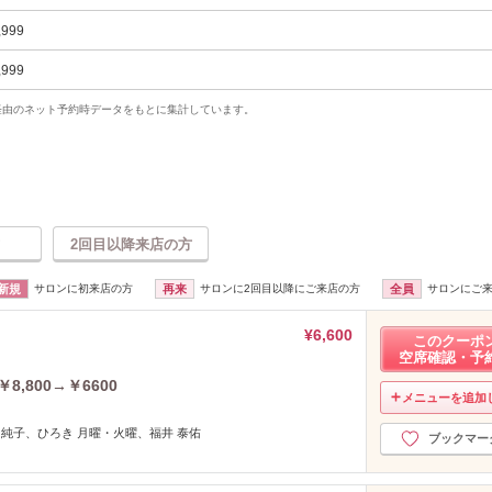
,999
,999
uty経由のネット予約時データをもとに集計しています。
2回目以降来店の方
新規
サロンに初来店の方
再来
サロンに2回目以降にご来店の方
全員
サロンにご
¥6,600
このクーポ
空席確認・予
,800→￥6600
メニューを追加
 純子、ひろき 月曜・火曜、福井 泰佑
ブックマー