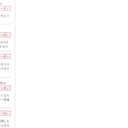
ン
クーポン
・結んで
クーポン
がら1
かも◎
クーポン
にオスス
るスタイ
ロン
クーポン
るくなら
は一味違
クーポン
利用にも
ームサロ