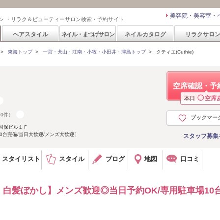
美容院・美容室・
ン ・リラク＆ビューティーサロン検索・予約サイト
ヘアスタイル
ネイル・まつげサロン
ネイルカタログ
リラクサロ
>
東海トップ
>
一宮・犬山・江南・小牧・小田井・津島トップ
>
クティエ(Cuthie)
空席確認・予
◯
空席
本日
60件）
ブックマー
国保ビル１Ｆ
0台完備/当日大歓迎/メンズ大歓迎〕
スタッフ募集
スタイリスト
スタイル
ブログ
地図
口コミ
白髪ぼかし】メンズ歓迎◎当日予約OK/専用駐車場10台