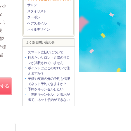
サロン
を小
スタイリスト
な
クーポン
ょう
ヘアスタイル
ネイルデザイン
愛
週2
よくある問い合わせ
子様
スマート支払いについて
岩
行きたいサロン・近隣のサロ
ンが掲載されていません
ポイントはどこのサロンで使
えますか？
子供や友達の分の予約も代理
でネット予約できますか？
約する
予約をキャンセルしたい
「無断キャンセル」と表示が
出て、ネット予約ができない