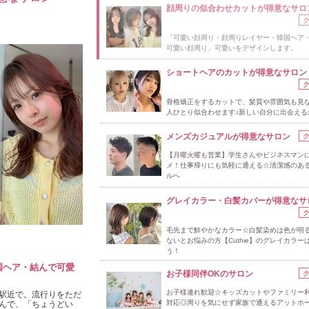
顔周りの似合わせカットが得意なサロ
「可愛い顔周り・顔周りレイヤー・韓国ヘア
可愛い顔周り」可愛いをデザインします。
ショートヘアのカットが得意なサロン
骨格矯正をするカットで、髪質や雰囲気も見な
人ひとり似合わせます♪新しい自分に出会える
メンズカジュアルが得意なサロン
【月曜火曜も営業】学生さんやビジネスマン
メ！仕事帰りにも気軽に通える☆清潔感のあ
ルへ
グレイカラー・白髪カバーが得意なサ
毛先まで鮮やかなカラー☆白髪染めは色が明
ないとお悩みの方【Cuthie】のグレイカラー
う！
国ヘア・結んで可愛
お子様同伴OKのサロン
お子様連れ歓迎☆キッズカットやファミリー
駅近で。流行りをただ
対応◎周りを気にせず家族で通えるアットホ
んで、「ちょうどい