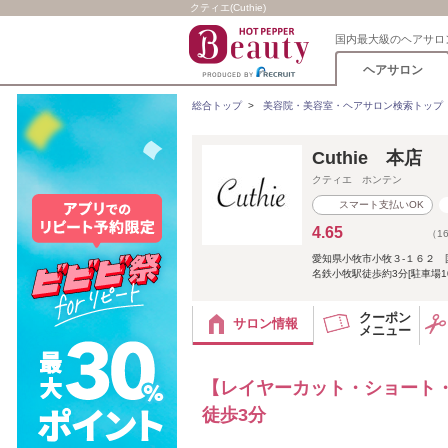
クティエ(Cuthie)
国内最大級のヘアサロ
ヘアサロン
総合トップ
>
美容院・美容室・ヘアサロン検索トップ
Cuthie 本店
クティエ ホンテン
スマート支払いOK
4.65
（1
愛知県小牧市小牧３‐１６２ 
名鉄小牧駅徒歩約3分[駐車場1
クーポン
サロン情報
メニュー
【レイヤーカット・ショート・
徒歩3分