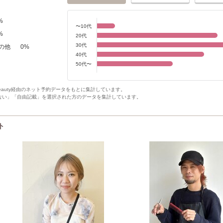
%
〜10代
%
20代
30代
の他
0
%
40代
50代〜
Beauty経由のネット予約データをもとに集計しています。
ない」「自由記載」を選択された方のデータを集計しています。
ト