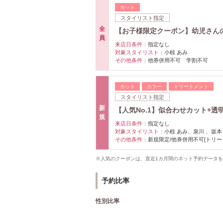
カット
スタイリスト指定
全
【お子様限定クーポン】幼児さん
員
来店日条件：
指定なし
対象スタイリスト：
小椋 あみ
その他条件：
他券併用不可 学割不可
カット
カラー
トリートメント
スタイリスト指定
新
【人気No.1】似合わせカット+透明感
規
来店日条件：
指定なし
対象スタイリスト：
小椋 あみ、泉川 、坂本
その他条件：
新規限定/他券併用不可[トリー
※人気のクーポンは、直近1カ月間のネット予約データ
予約比率
性別比率