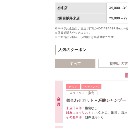
初来店
¥9,000～¥9
2回目以降来店
¥9,000～¥9
※平均予約金額は、直近1年間のHOT PEPPER Bea
※回数券購入分を含みます。
※予約合計金額が0円の場合は集計対象外です。
人気のクーポン
すべて
初来店の方
カット
ヘッドスパ
スタイリスト指定
全
似合わせカット＋炭酸シャンプー ￥8
員
来店日条件：
指定なし
対象スタイリスト：
小椋 あみ、泉川 、坂本
その他条件：
他券併用不可