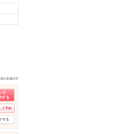
来店の全員の方
ンで
約する
して予約
クする