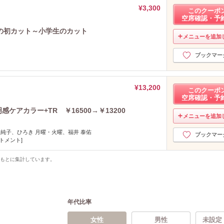
¥3,300
このクーポ
空席確認・予
の初カット～小学生のカット
メニューを追加
ブックマー
¥13,200
このクーポ
空席確認・予
ケアカラー+TR ￥16500→￥13200
メニューを追加
 純子、ひろき 月曜・火曜、福井 泰佑
ブックマー
トメント]
をもとに集計しています。
年代比率
女性
男性
未設定