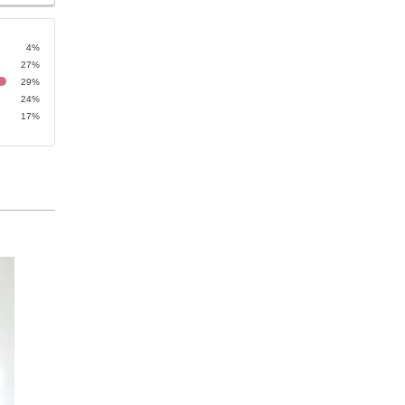
4%
27%
29%
24%
17%