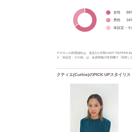
女性
66
男性
34
未設定・そ
※サロンの利用傾向は、直近3カ月間のHOT PEPPER 
※「未設定・その他」は、会員情報の性別欄で「回答し
クティエ(Cuthie)のPICK UPスタイリス