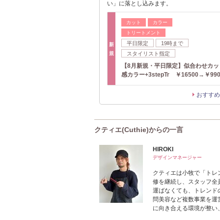
い」に落とし込みます。
カット
カラー
トリートメント
平日限定
19時まで
新
規
スタイリスト指定
【8月新規・平日限定】似合わせカッ
感カラー+3stepTr ￥16500→￥990
おすすめ
クティエ(Cuthie)からの一言
HIROKI
デザインマネージャー
クティエは小牧で「トレ
修を継続し、スタッフ全
運ばなくても、トレンド
問美容など複数事業を運
に向き合える環境が整い