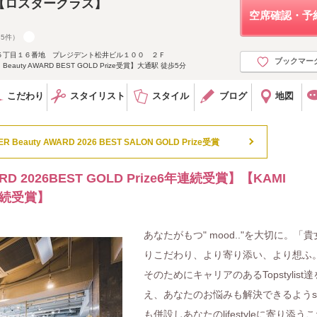
ass【ロスタークラス】
空席確認・予
35件）
５丁目１６番地 プレジデント松井ビル１００ ２Ｆ
ブックマー
auty AWARD BEST GOLD Prize受賞】大通駅 徒歩5分
こだわり
スタイリスト
スタイル
ブログ
地図
ER Beauty AWARD 2026 BEST SALON GOLD Prize受賞
ARD 2026BEST GOLD Prize6年連続受賞】【KAMI
年連続受賞】
あなたがもつ" mood.."を大切に。「
りこだわり、より寄り添い、より想ふ
そのためにキャリアのあるTopstylist
え、あなたのお悩みも解決できるようsh
も併設しあなたのlifestyleに寄り添う