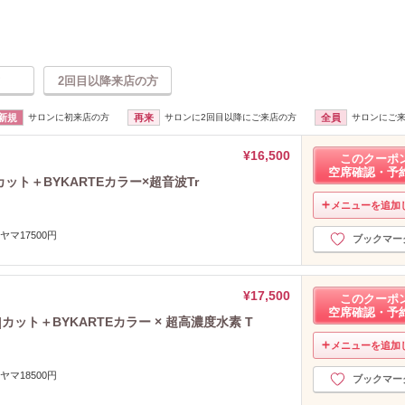
2回目以降来店の方
新規
サロンに初来店の方
再来
サロンに2回目以降にご来店の方
全員
サロンにご
¥16,500
このクーポ
空席確認・予
カット＋BYKARTEカラー×超音波Tr
メニューを追加
ヤマ17500円
ブックマー
¥17,500
このクーポ
空席確認・予
カット＋BYKARTEカラー × 超高濃度水素 T
メニューを追加
ヤマ18500円
ブックマー