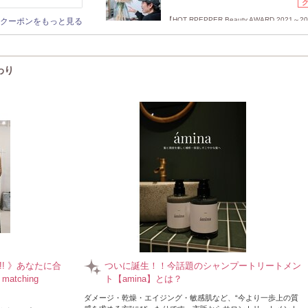
【HOT RPEPPER Beauty AWARD 2021～20
クーポンをもっと見る
年連続GOLD Prize受賞】
わり
! 》あなたに合
ついに誕生！！今話題のシャンプートリートメン
matching
ト【amina】とは？
ダメージ・乾燥・エイジング・敏感肌など、“今より一歩上の質