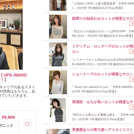
" 人気No.1半年に1度の髪質改善 "【HPB AWA
1～2025年 5年連続GOLD Prize受賞】
顔周りの似合わせカットが得意なサロ
" 顔まわりの似合わせカットはROSTAR "【HP
RD 2021～2025年 5年連続GOLD Prize受賞
ミディアム・ロングヘアのカットが得
ロン
"レイヤースタイル/似合わせお任せ特化美容室 
B AWARD 2021～2025年 5年連続GOLD Pr
ショートヘアのカットが得意なサロン
【 HPB AWARD
受賞！】
キャリアのあるスタイ
" Short hair tailored to you. "【HPB AWAR
や技術はもちろん、あ
025年 5年連続GOLD Prize受賞】
せていただきます。
再現性・もちが良いカットが得意なサ
"明日からも変わらず素敵な髪を。"【HPB AWA
¥9,900
21～2025年 5年連続GOLD Prize受賞】
ーガニック
受賞歴ありの実力派ヘアスタイリスト