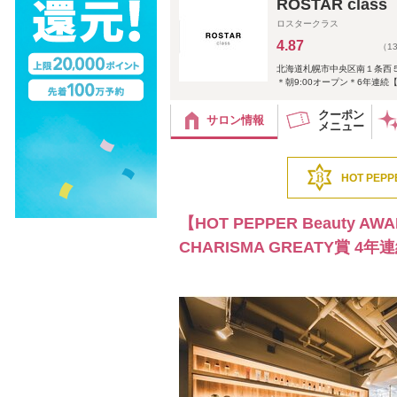
ROSTAR cl
ロスタークラス
4.87
（1
北海道札幌市中央区南１条西
＊朝9:00オープン＊6年連続【 Be
クーポン
サロン情報
メニュー
HOT PEPP
【HOT PEPPER Beauty AW
CHARISMA GREATY賞 4