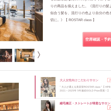
りの商品を揃えました。《流行りの髪
似合う髪を、流行りの色より自分の色
切に。》【 ROSTAR class 】
空席確認・予
大人女性向けこだわりサロン
" 大人が通える美容室ROSTAR class "【 HPB
2021～2025年 5年連続GOLD Prize受賞！】
縮毛矯正・ストレートが得意なサロン