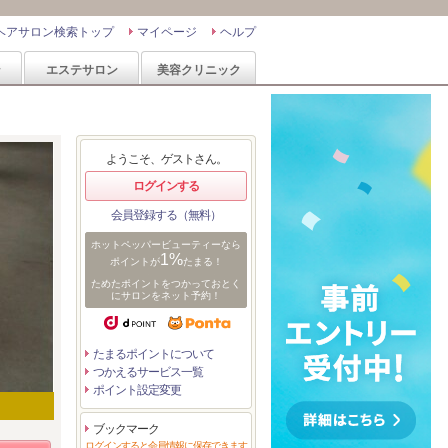
ヘアサロン検索トップ
マイページ
ヘルプ
ン
エステサロン
美容クリニック
ようこそ、ゲストさん。
ログインする
会員登録する（無料）
ホットペッパービューティーなら
1%
ポイントが
たまる！
ためたポイントをつかっておとく
にサロンをネット予約！
たまるポイントについて
つかえるサービス一覧
ポイント設定変更
ブックマーク
ログインすると会員情報に保存できます