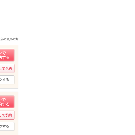
来店の全員の方
ンで
約する
して予約
クする
ンで
約する
して予約
クする