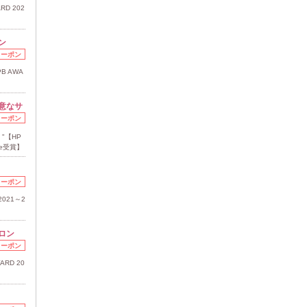
RD 202
ン
クーポン
B AWA
】
意なサ
クーポン
"【HP
ize受賞】
クーポン
D 2021～2
ロン
クーポン
RD 20