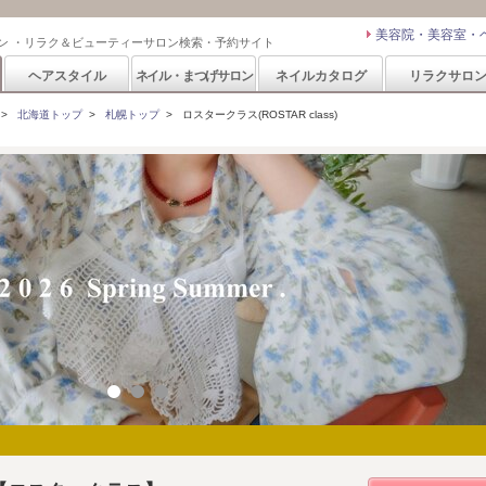
美容院・美容室・
ン ・リラク＆ビューティーサロン検索・予約サイト
ヘアスタイル
ネイル・まつげサロン
ネイルカタログ
リラクサロ
>
北海道トップ
>
札幌トップ
>
ロスタークラス(ROSTAR class)