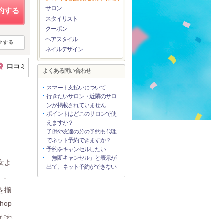
サロン
約する
スタイリスト
クーポン
ヘアスタイル
クする
ネイルデザイン
口コミ
よくある問い合わせ
スマート支払いについて
行きたいサロン・近隣のサロ
ンが掲載されていません
ポイントはどこのサロンで使
えますか？
子供や友達の分の予約も代理
でネット予約できますか？
予約をキャンセルしたい
「無断キャンセル」と表示が
貴女よ
出て、ネット予約ができない
。」
達を揃
op
こだわ