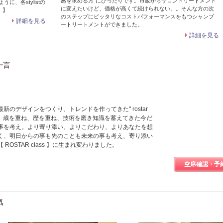
感を求める方”にぴったりです。市販からサロントリートメント
、各stylistの
に変えたいけど、価格が高くて続けられない。。そんな方の次
。】
のステップにピッタリなコストパフォーマンスをもつシャンプ
詳細を見る
ートリートメントができました。
詳細を見る
一言
新のデザインをつくり、トレンドを作ってきた" rostar
今。歳を重ね、歴を重ね、技術を磨き知識を蓄えてきた今だ
事を考え。より寄り添い、よりこだわり、よりあなたを想
く、明日からの事も先のことも未来の事も考え、寄り添い
ROSTAR class 】に生まれ変わりました。
空席確認・予
気