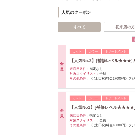
人気のクーポン
すべて
初来店の方
カット
カラー
トリートメント
【人気No.2】[補修レベル★★★]
全
来店日条件：
指定なし
員
対象スタイリスト：
全員
その他条件：
《 (土日祝)料金17000円》フジ
カット
カラー
トリートメント
【人気No1】[補修レベル★★★★]
全
来店日条件：
指定なし
員
対象スタイリスト：
全員
その他条件：
《 (土日祝)料金18000円》フジ