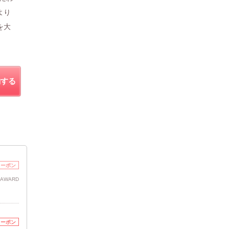
より
を大
約する
クーポン
 AWARD
クーポン