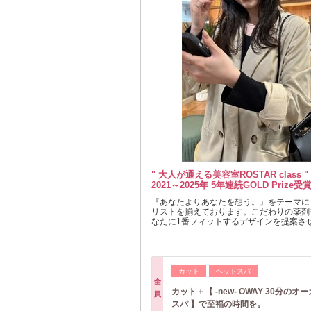
" 大人が通える美容室ROSTAR class "
2021～2025年 5年連続GOLD Prize
『あなたよりあなたを想う。』をテーマに
リストを揃えております。こだわりの薬剤
なたに1番フィットするデザインを提案さ
カット
ヘッドスパ
全
カット＋【 -new- OWAY 30分のオ
員
スパ 】で至福の時間を。