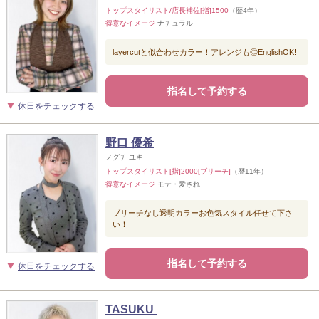
トップスタイリスト/店長補佐[指]1500
（歴4年）
得意なイメージ
ナチュラル
layercutと似合わせカラー！アレンジも◎EnglishOK!
指名して予約する
休日をチェックする
野口 優希
ノグチ ユキ
トップスタイリスト[指]2000[ブリーチ]
（歴11年）
得意なイメージ
モテ・愛され
ブリーチなし透明カラーお色気スタイル任せて下さ
い！
指名して予約する
休日をチェックする
TASUKU