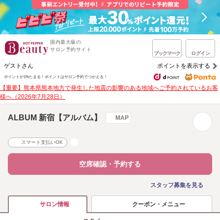
国内最大級の
サロン予約サイト
ブックマーク
ログイン
ゲストさん
ポイントを表示する
ポイントが1%たまる！
ポイントはサロン予約でつかえる！
【重要】熊本県熊本地方で発生した地震の影響のある地域へご予約されているお客
様へ（2026年7月28日）
ALBUM 新宿【アルバム】
MAP
スマート支払いOK
空席確認・予約する
スタッフ募集を見る
クーポン・メニュー
サロン情報