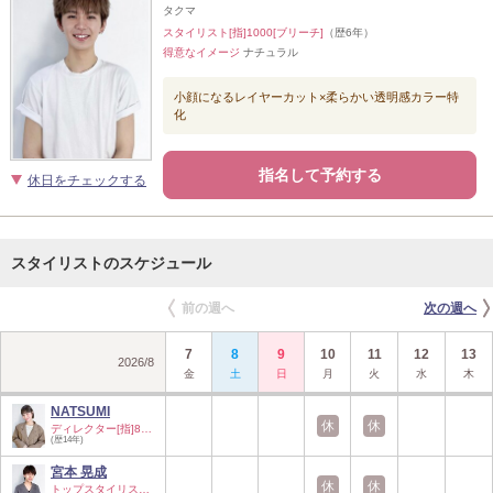
タクマ
スタイリスト[指]1000[ブリーチ]
（歴6年）
得意なイメージ
ナチュラル
小顔になるレイヤーカット×柔らかい透明感カラー特
化
指名して予約する
休日をチェックする
スタイリストのスケジュール
前の週へ
次の週へ
7
8
9
10
11
12
13
2026
/
8
金
土
日
月
火
水
木
NATSUMI
休
休
ディレクター[指]80…
(歴14年)
宮本 晃成
休
休
トップスタイリスト…