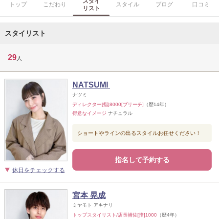
スタイ
トップ
こだわり
スタイル
ブログ
口コミ
リスト
スタイリスト
29
人
NATSUMI
ナツミ
ディレクター[指]8000[ブリーチ]
（歴14年）
得意なイメージ
ナチュラル
ショートやラインの出るスタイルお任せください！
指名して予約する
休日をチェックする
宮本 晃成
ミヤモト アキナリ
トップスタイリスト/店長補佐[指]1000
（歴4年）