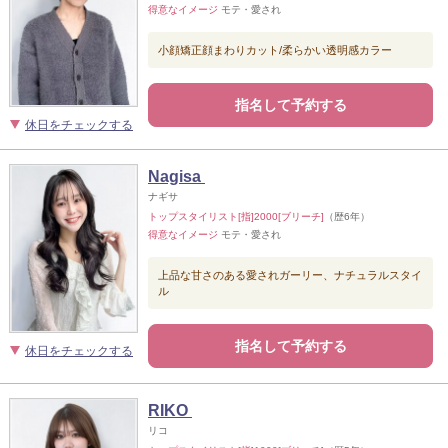
得意なイメージ
モテ・愛され
小顔矯正顔まわりカット/柔らかい透明感カラー
指名して予約する
休日をチェックする
Nagisa
ナギサ
トップスタイリスト[指]2000[ブリーチ]
（歴6年）
得意なイメージ
モテ・愛され
上品な甘さのある愛されガーリー、ナチュラルスタイ
ル
指名して予約する
休日をチェックする
RIKO
リコ