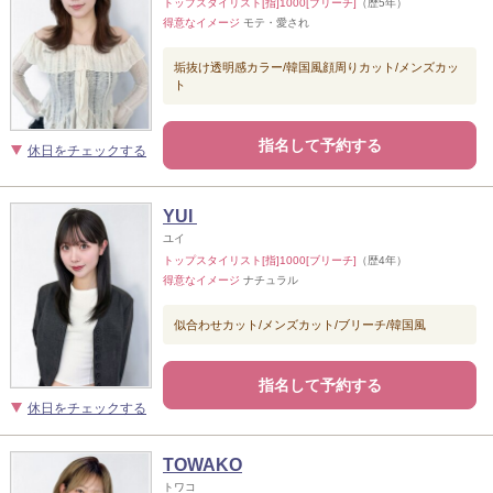
トップスタイリスト[指]1000[ブリーチ]
（歴5年）
得意なイメージ
モテ・愛され
垢抜け透明感カラー/韓国風顔周りカット/メンズカッ
ト
指名して予約する
休日をチェックする
YUI
ユイ
トップスタイリスト[指]1000[ブリーチ]
（歴4年）
得意なイメージ
ナチュラル
似合わせカット/メンズカット/ブリーチ/韓国風
指名して予約する
休日をチェックする
TOWAKO
トワコ