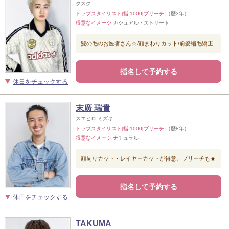
タスク
トップスタイリスト[指]1000[ブリーチ]
（歴3年）
得意なイメージ
カジュアル・ストリート
髪の毛のお医者さん☆/顔まわりカット/前髪縮毛矯正
指名して予約する
休日をチェックする
末廣 瑞貴
スエヒロ ミズキ
トップスタイリスト[指]1000[ブリーチ]
（歴8年）
得意なイメージ
ナチュラル
顔周りカット・レイヤーカットが得意。ブリーチも★
指名して予約する
休日をチェックする
TAKUMA