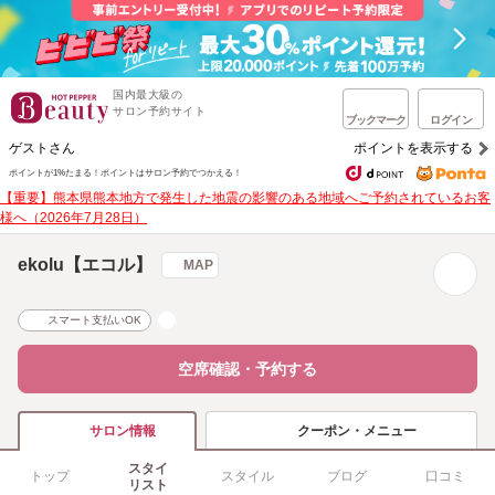
国内最大級の
サロン予約サイト
ブックマーク
ログイン
ゲストさん
ポイントを表示する
ポイントが1%たまる！
ポイントはサロン予約でつかえる！
【重要】熊本県熊本地方で発生した地震の影響のある地域へご予約されているお客
様へ（2026年7月28日）
ekolu【エコル】
MAP
スマート支払いOK
空席確認・予約する
クーポン・メニュー
サロン情報
スタイ
トップ
スタイル
ブログ
口コミ
リスト