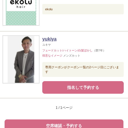
ekolu
yukiya
ユキヤ
フェードカット/ハイトーン/白髪ぼかし
（歴7年）
得意なイメージ
メンズカット
専用クーポンがクーポン一覧の2ページ目にございま
す
指名して予約する
1 / 1ページ
空席確認・予約する