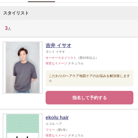
スタイリスト
3
人
吉井 イサオ
ヨシイ イサオ
オーナースタイリスト
（歴20年以上）
得意なイメージ
ナチュラル
こだわりのヘアケア地肌ケアのお悩みを解決致します
☆
指名して予約する
ekolu hair
エコル ヘア
フリー
（歴1年）
得意なイメージ
ナチュラル