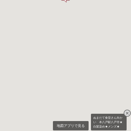
ぬまだて食堂さん向か
い 本八戸駅八戸市★
地図アプリで見る
白髪染め★メンズ★