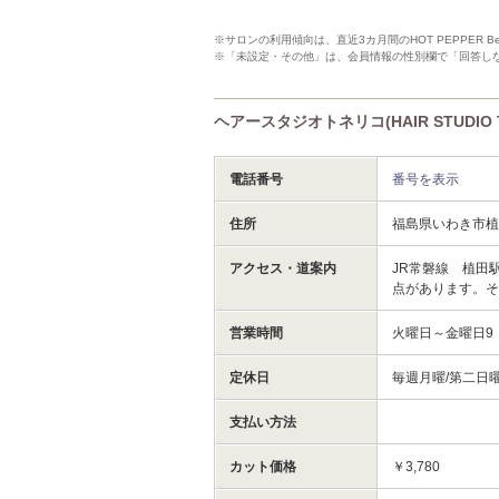
※サロンの利用傾向は、直近3カ月間のHOT PEPPER 
※「未設定・その他」は、会員情報の性別欄で「回答し
ヘアースタジオトネリコ(HAIR STUDIO
電話番号
番号を表示
住所
福島県いわき市植田
アクセス・道案内
JR常磐線 植田
点があります。
営業時間
火曜日～金曜日9：
定休日
毎週月曜/第二日
支払い方法
カット価格
￥3,780