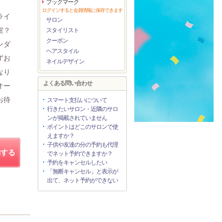
ブックマーク
ログインすると会員情報に保存できます
ライ
サロン
室？
スタイリスト
クーポン
ンダ
ヘアスタイル
ずお
ネイルデザイン
なり
よくある問い合わせ
オー
お待
スマート支払いについて
行きたいサロン・近隣のサロ
ンが掲載されていません
ポイントはどこのサロンで使
えますか？
子供や友達の分の予約も代理
約する
でネット予約できますか？
予約をキャンセルしたい
「無断キャンセル」と表示が
出て、ネット予約ができない