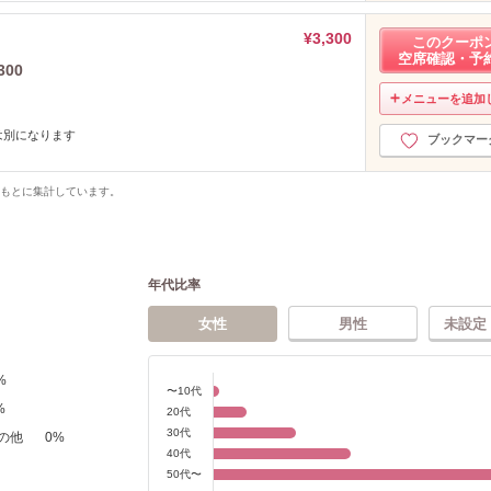
¥3,300
このクーポ
空席確認・予
00
メニューを追加
は別になります
ブックマー
をもとに集計しています。
年代比率
女性
男性
未設定
%
〜10代
%
20代
30代
の他
0
%
40代
50代〜