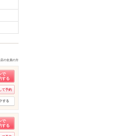
来店の全員の方
ンで
約する
して予約
クする
ンで
約する