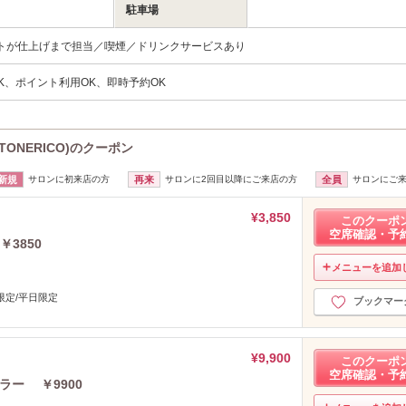
駐車場
トが仕上げまで担当／喫煙／ドリンクサービスあり
K、ポイント利用OK、即時予約OK
TONERICO)のクーポン
新規
サロンに初来店の方
再来
サロンに2回目以降にご来店の方
全員
サロンにご
¥3,850
このクーポ
空席確認・予
3850
メニューを追加
限定/平日限定
ブックマー
¥9,900
このクーポ
空席確認・予
ラー ￥9900