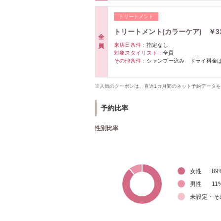
トリートメント
トリートメント(カラーケア) ￥33
全
来店日条件：
指定なし
員
対象スタイリスト：
全員
その他条件：
シャンプー込み ドライ料金
※人気のクーポンは、直近1カ月間のネット予約データ
予約比率
性別比率
女性
89
男性
11
未設定・そ