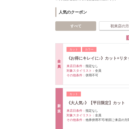
人気のクーポン
すべて
初来店の方
カット
カラー
《お得にキレイに♪》カット+リタッ
全
来店日条件：
指定なし
員
対象スタイリスト：
全員
その他条件：
併用不可
カット
《大人気♪》【平日限定】カット ￥
新
来店日条件：
指定なし
規
対象スタイリスト：
全員
その他条件：
他券併用不可/初回ご来店の方