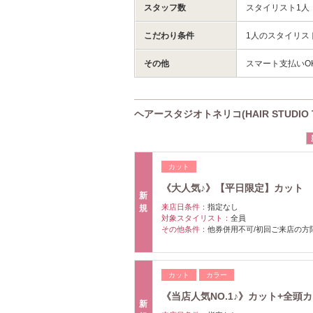
スタッフ数
スタイリスト1人
こだわり条件
1人のスタイリス
その他
スマート支払いO
ヘアースタジオトネリコ(HAIR STUDIO 
カット
《大人気♪》【平日限定】カット ￥
新
来店日条件：
指定なし
規
対象スタイリスト：
全員
その他条件：
他券併用不可/初回ご来店の方
カット
カラー
《当店人気NO.1♪》カット+全頭カ
新