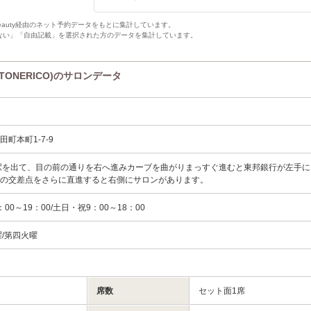
Beauty経由のネット予約データをもとに集計しています。
ない」「自由記載」を選択された方のデータを集計しています。
 TONERICO)のサロンデータ
町本町1-7-9
駅を出て、目の前の通りを右へ進みカーブを曲がりまっすぐ進むと東邦銀行が左手に
その交差点をさらに直進すると右側にサロンがあります。
00～19：00/土日・祝9：00～18：00
曜/第四火曜
席数
セット面1席