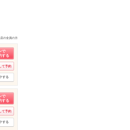
来店の全員の方
ンで
約する
して予約
クする
ンで
約する
して予約
クする