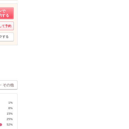
ンで
約する
して予約
クする
・その他
1%
6%
15%
25%
52%