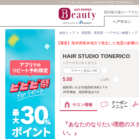
ヘアースタジオトネリコ(HAIR STUDIO TONERICO)
国内最大級のヘアサロ
ヘアサロン
総合トップ
>
美容院・美容室・ヘアサロン検索トップ
【重要】熊本県熊本地方で発生した地震の影響のあ
HAIR STUDIO TONERICO
ヘアースタジオトネリコ
スマート支払いOK
5.00
（11件）
福島県いわき市植田町本町1-7-9
JR常磐線 植田駅徒歩7分
クーポン
サロン情報
メニュー
『あなたのなりたい理想のスタ
い。』