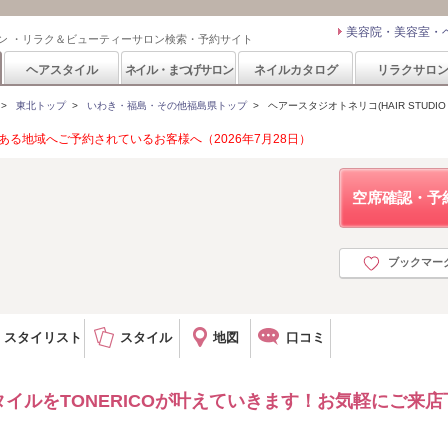
美容院・美容室・
ン ・リラク＆ビューティーサロン検索・予約サイト
ヘアスタイル
ネイル・まつげサロン
ネイルカタログ
リラクサロ
>
東北トップ
>
いわき・福島・その他福島県トップ
>
ヘアースタジオトネリコ(HAIR STUDIO T
る地域へご予約されているお客様へ（2026年7月28日）
空席確認・予
ブックマー
スタイリスト
スタイル
地図
口コミ
イルをTONERICOが叶えていきます！お気軽にご来店