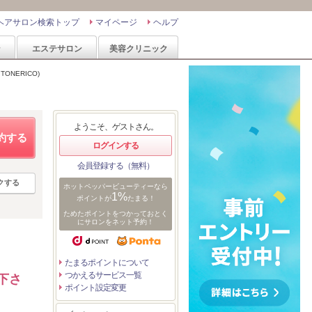
ヘアサロン検索トップ
マイページ
ヘルプ
ン
エステサロン
美容クリニック
ONERICO)
ようこそ、ゲストさん。
約する
ログインする
会員登録する（無料）
クする
ホットペッパービューティーなら
1%
ポイントが
たまる！
ためたポイントをつかっておとく
にサロンをネット予約！
たまるポイントについて
つかえるサービス一覧
下さ
ポイント設定変更