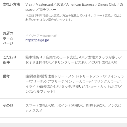
支払い方法
Visa／Mastercard／JCB／American Express／Diners Club／Di
scover／電子マネー
※店頭で利用可能なお支払い方法を記載しています。スマート支払いではご
利用いただけない場合がございます。
お店の
ペイジヘアー(paige hair)
ホーム
https://paige.jp/
ページ
こだわり
駐車場あり／店頭でのカード支払いOK／女性スタッフが多い／
条件
お子さま同伴OK／ドリンクサービスあり／COIN+支払いOK
備考
[髪質改善/髪質改善トリートメント/トリートメント/デザインカラ
ー/ブリーチ/ケアブリーチ/インナーカラー/イヤリングカラー/ハ
イライト/白髪ぼかし/リタッチ/学割U24/ショートカット/ボブ/メ
ンズ/ウルフカット]
その他
スマート支払いOK
ポイント利用OK
即時予約OK
メンズに
もオススメ