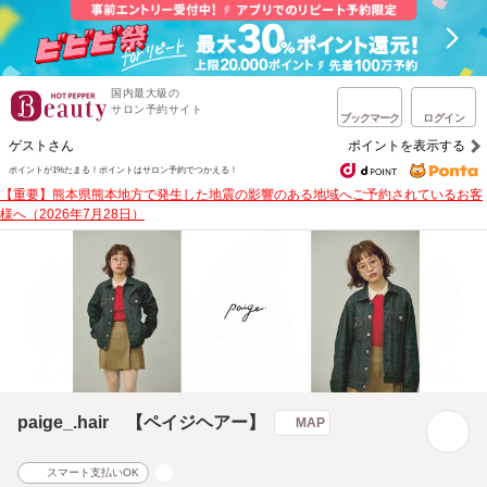
国内最大級の
サロン予約サイト
ブックマーク
ログイン
ゲストさん
ポイントを表示する
ポイントが1%たまる！
ポイントはサロン予約でつかえる！
【重要】熊本県熊本地方で発生した地震の影響のある地域へご予約されているお客
様へ（2026年7月28日）
paige_.hair 【ペイジヘアー】
MAP
スマート支払いOK