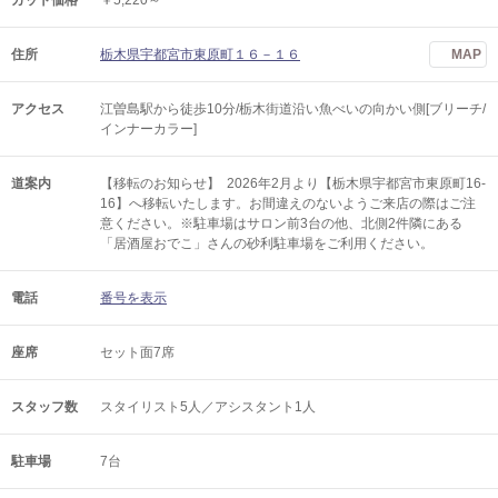
カット価格
￥5,220～
住所
栃木県宇都宮市東原町１６－１６
MAP
アクセス
江曽島駅から徒歩10分/栃木街道沿い魚べいの向かい側[ブリーチ/
インナーカラー]
道案内
【移転のお知らせ】 2026年2月より【栃木県宇都宮市東原町16-
16】へ移転いたします。お間違えのないようご来店の際はご注
意ください。※駐車場はサロン前3台の他、北側2件隣にある
「居酒屋おでこ」さんの砂利駐車場をご利用ください。
電話
番号を表示
座席
セット面7席
スタッフ数
スタイリスト5人／アシスタント1人
駐車場
7台