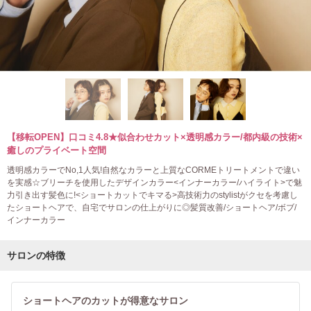
【移転OPEN】口コミ4.8★似合わせカット×透明感カラー/都内級の技術×
癒しのプライベート空間
透明感カラーでNo,1人気!自然なカラーと上質なCORMEトリートメントで違い
を実感☆ブリーチを使用したデザインカラー<インナーカラー/ハイライト>で魅
力引き出す髪色に!<ショートカットでキマる>高技術力のstylistがクセを考慮し
たショートヘアで、自宅でサロンの仕上がりに◎髪質改善/ショートヘア/ボブ/
インナーカラー
サロンの特徴
ショートヘアのカットが得意なサロン