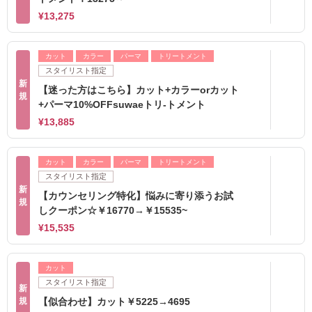
¥13,275
カット
カラー
パーマ
トリートメント
スタイリスト指定
新
【迷った方はこちら】カット+カラーorカット
規
+パーマ10%OFFsuwaeトリ-トメント
¥13,885
カット
カラー
パーマ
トリートメント
スタイリスト指定
新
【カウンセリング特化】悩みに寄り添うお試
規
しクーポン☆￥16770→￥15535~
¥15,535
カット
スタイリスト指定
新
規
【似合わせ】カット￥5225→4695