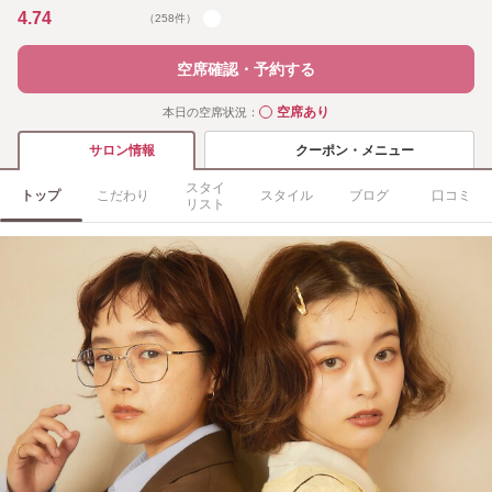
4.74
（258件）
空席確認・予約する
空席あり
本日の空席状況：
◯
クーポン・メニュー
サロン情報
スタイ
トップ
こだわり
スタイル
ブログ
口コミ
リスト