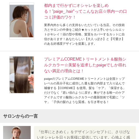
都内まで行かずにオシャレを楽しめ
る！”paige_.hair"ってこんなお店☆県内一の口
コミ評価のワケ！
業界内外から多くの支持をいただいている当店。その技術
力とサロンの中身をご紹介★カットが上手いからシルエッ
トがキレイ！頭の型や骨格、髪質をカバーするカットに自
信があります！あなたらしい【大人っぽさ】と【可愛さ】
のある好感度デザインを提案します。
プレミアムCOREMEトリートメント＆酸熱シ
ルクカラー☆美髪を追求したpaigeでしか得れ
ない満足の理由とは！
paigeのプレミアムCOREMEトリートメントは全国トップ
レベルの高分子化に成功した最も髪の内部まで入り込んで
補修する【COREME】を使用。髪を「ケア」「保湿する」
だけでなく『若い頃のように戻す』事ができる唯一のケア
アイテムです☆酸熱シルクカラーの最新技術で毛髪に「ツ
ヤ」「子供の髪のような質感」を引き寄せる！
サロンからの一言
『仕草にときめく』をデザインコンセプトに、さりげな
いオシャレを日々お客様に提供しています。心地よく感