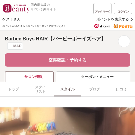
国内最大級の
サロン予約サイト
ブックマーク
ログイン
ゲストさん
ポイントを表示する
ポイントが1%たまる！
ポイントはサロン予約でつかえる！
Barbee Boys HAIR【バービーボーイズヘア】
MAP
空席確認・予約する
クーポン・メニュー
サロン情報
スタイ
トップ
スタイル
ブログ
口コミ
リスト