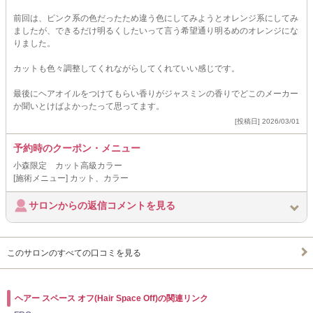
前回は、ピンク系の色だったため違う色にしてみようとオレンジ系にしてみ
ましたが、できるだけ明るくしたいって言う希望通り明るめのオレンジにな
りました。
カットも色々調整してくれながらしてくれていい感じです。
最後にヘアオイルをつけてもらい香りがジャスミンの香りでどこのメーカー
か聞いとけばよかったって思ってます。
[投稿日] 2026/03/01
予約時のクーポン・メニュー
小森限定 カット高級カラー
[施術メニュー] カット、カラー
サロンからの返信コメントを見る
このサロンのすべての口コミを見る
ヘアー スペース オフ(Hair Space Off)の関連リンク