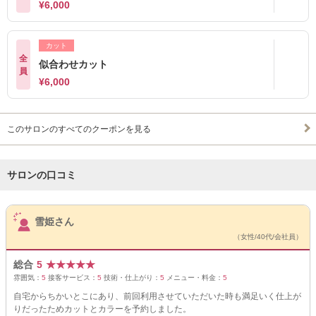
¥6,000
カット
全
似合わせカット
員
¥6,000
このサロンのすべてのクーポンを見る
サロンの口コミ
サロンPick Up
雪姫さん
（女性/40代/会社員）
総合
5
★
★
★
★
★
雰囲気：
5
接客サービス：
5
技術・仕上がり：
5
メニュー・料金：
5
自宅からちかいとこにあり、前回利用させていただいた時も満足いく仕上が
りだったためカットとカラーを予約しました。