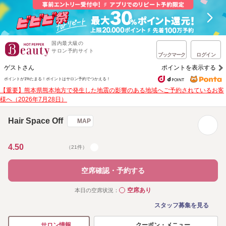
国内最大級の
サロン予約サイト
ブックマーク
ログイン
ゲストさん
ポイントを表示する
ポイントが1%たまる！
ポイントはサロン予約でつかえる！
【重要】熊本県熊本地方で発生した地震の影響のある地域へご予約されているお客
様へ（2026年7月28日）
Hair Space Off
MAP
4.50
（21件）
空席確認・予約する
空席あり
本日の空席状況：
◯
スタッフ募集を見る
クーポン・メニュー
サロン情報