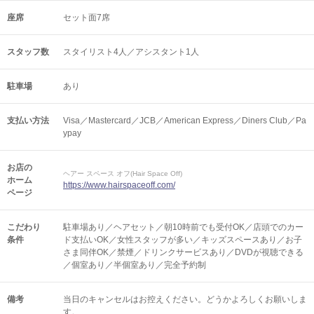
座席
セット面7席
スタッフ数
スタイリスト4人／アシスタント1人
駐車場
あり
支払い方法
Visa／Mastercard／JCB／American Express／Diners Club／Pa
ypay
お店の
ヘアー スペース オフ(Hair Space Off)
ホーム
https://www.hairspaceoff.com/
ページ
こだわり
駐車場あり／ヘアセット／朝10時前でも受付OK／店頭でのカー
条件
ド支払いOK／女性スタッフが多い／キッズスペースあり／お子
さま同伴OK／禁煙／ドリンクサービスあり／DVDが視聴できる
／個室あり／半個室あり／完全予約制
備考
当日のキャンセルはお控えください。どうかよろしくお願いしま
す。