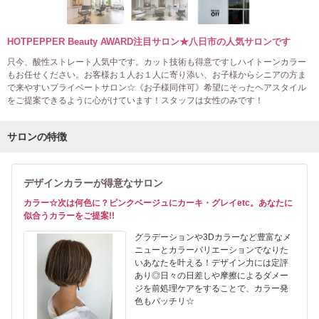
HOTPEPPER Beauty AWARD注目サロン★八日市の人気サロンです
只今、酸性ストレート人気中です。カット技術も得意ですしハイトーンカラー
もお任せください。お客様お１人お１人に寄り添い、お子様からシニアの方ま
で来やすいプライベートサロン☆《お子様同伴可》希望にそったヘアスタイル
をご提案できるように心がけています！スタッフは女性のみです！
サロンの特徴
デザインカラーが得意なサロン
カラー☆次は何色に？ピンクベージュにカーキ・グレイetc。あなたに
似合うカラーをご提案!!
グラデーションや3Dカラーなど豊富なメ
ニューとカラーバリエーションでなりた
いあなたを叶える！デザイン力には定評
あり◎日々の日差しや摩擦によるダメー
ジを前処理ケアをすることで、カラー発
色もバッチリ☆