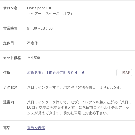
サロン名
Hair Space Off
（ヘアー スペース オフ）
営業時間
9：30～18：00
定休日
不定休
カット価格
￥4,500～
住所
滋賀県東近江市妙法寺町６９４－６
MAP
アクセス
八日市インターすぐ。バス停「妙法寺東口」より徒歩5分。
道案内
八日市インターを降りて、セブンイレブンを越えた所の「八日市
I.C口」交差点を左折すると右手に八日市ロイヤルホテルアネッ
クスが見えてきます。前の駐車場にお止め下さい。
電話
番号を表示