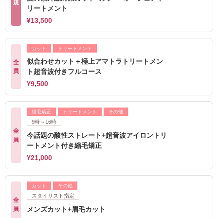
規
リートメント
¥13,500
カット
トリートメント
似合わせカット＋極上アマトラトリートメン
全
員
ト超音波付きフルコース
¥9,500
縮毛矯正
トリートメント
その他
9時～16時
全
今話題の酸性ストレート+超音波アイロントリ
員
ートメント付き縮毛矯正
¥21,000
カット
その他
スタイリスト指定
全
員
メンズカット+眉毛カット