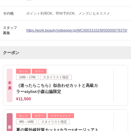
その他
ポイント利用OK
即時予約OK
メンズにもオススメ
スタッフ
https://work.beauty.hotpepper.jp/WC00033102/WS0000079370/
募集
クーポン
カット
カラー
10時～17時
スタイリスト指定
全
｛迷ったらこちら｝似合わせカットと高級カ
員
ラーstylist小森山脇限定
¥11,500
カット
カラー
トリートメント
9時～16時
スタイリスト指定
新
夏の紫外線対策カット+カラー+オージュアト