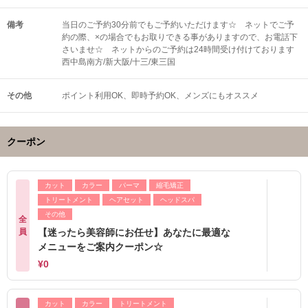
備考
当日のご予約30分前でもご予約いただけます☆ ネットでご予
約の際、×の場合でもお取りできる事がありますので、お電話下
さいませ☆ ネットからのご予約は24時間受け付けております
西中島南方/新大阪/十三/東三国
その他
ポイント利用OK
即時予約OK
メンズにもオススメ
クーポン
カット
カラー
パーマ
縮毛矯正
トリートメント
ヘアセット
ヘッドスパ
その他
全
員
【迷ったら美容師にお任せ】あなたに最適な
メニューをご案内クーポン☆
¥0
カット
カラー
トリートメント