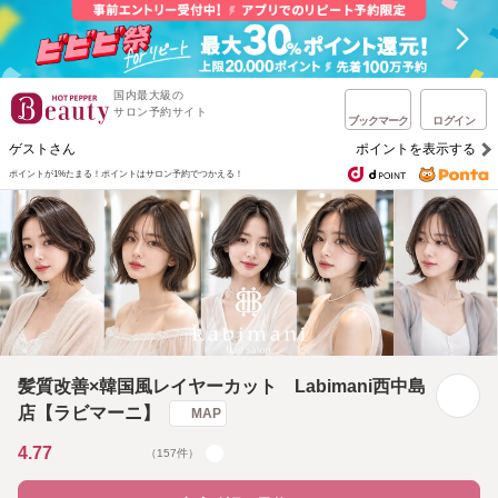
国内最大級の
サロン予約サイト
ブックマーク
ログイン
ゲストさん
ポイントを表示する
ポイントが1%たまる！
ポイントはサロン予約でつかえる！
髪質改善×韓国風レイヤーカット Labimani西中島
店【ラビマーニ】
MAP
4.77
（157件）