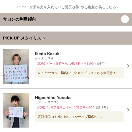
Labimaniが最も力を入れている髪質改善♪やる度髪が美しくなる♪
サロンの利用傾向
PICK UP スタイリスト
Ikeda Kazuki
イケダ カズキ
【店長】パーマ支持率No.1/指名料＋￥1100
（歴8年）
レイヤーカット指名No.1☆メンズスタイルも大得意！
Higashino Yusuke
ヒガシノ ユウスケ
【代表】/エリア売り上げNo. 1/指名料+1650
（歴19年）
高評価口コミNo. 1☆レイヤーボブ指名No. 1