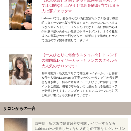
で圧倒的な仕上がり！悩みを解決♪当てはまる
人は要チェック☆
Labimaniでは、髪を傷めない為に豊富なケア剤を使い徹底
的にダメージから髪を守ります☆どこのサロンにもあるよ
うなシステムトリートメントだけでなく、当社独自の処理
剤や取り扱いの少ない最新のトリートメント、１５０種類
以上の豊富なカラー剤などなど、細部にまで追求したケア
で理想のツヤ髪を体験して下さい♪♪
【一人ひとりに似合うスタイル☆】トレンド
の韓国風レイヤーカットとメンズスタイルも
大人気のサロンです♪
西中島南方・新大阪エリアで韓国風レイヤーカットと髪質
改善が人気のLabimani☆丁寧なカウンセリングで本音や理
想を引き出し、悩みに寄り添い、一人ひとりに似合うデザ
インをご提案。職場で浮かないのに褒められる垢抜けヘア
と艶髪を叶えます。メンズカットやメンズパーマにも対応
し幅広い世代から支持されています♪
サロンからの一言
西中島・新大阪で髪質改善や韓国レイヤーするなら
Labimaniへ♪失敗したくない人向けの丁寧なカウンセリン