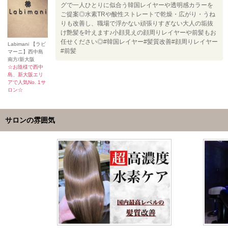
グで一人ひとりに似合う韓国レイヤーや透明感カラーを
ご提案◎水素TRや酸性ストレートで乾燥・広がり・うね
りも改善し、職場で浮かない頑張りすぎない大人の垢抜
け艶髪を叶えます♪小顔見えの顔周りレイヤーや前髪もお
任せください◎#韓国レイヤー#髪質改善#顔周りレイヤー
Labimani 【ラビ
#前髪
マーニ】西中島
南方/新大阪
☆お陰様で西中
島、新大阪エリ
アで人気No. 1サ
ロン☆
サロンの雰囲気