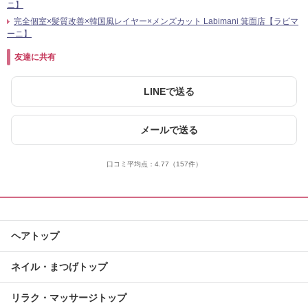
ニ】
完全個室×髪質改善×韓国風レイヤー×メンズカット Labimani 箕面店【ラビマ
ーニ】
友達に共有
LINEで送る
メールで送る
口コミ平均点：
4.77
（157件）
ヘアトップ
ネイル・まつげトップ
リラク・マッサージトップ