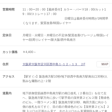
営業時間
11：00ー20：00【最終受付】カラー・パーマ18：00/カット1
9：00/ストレート17：00
日曜日は最終受付時間が1時間早
くなります。髪質改善/韓国レイヤー
定休日
月曜日・火曜日・木曜日の不定休/髪質改善/グレージュ/韓国レイ
ヤー/顔周りレイヤー/新大阪/西中島南方
カット価格
￥4,400～
住所
大阪府大阪市淀川区西中島１-１２－１３ ２F
MAP
アクセス
【駅すぐ♪】阪急南方駅10秒/地下鉄西中島南方駅南出口30秒/人
類みな麺類の上↑２階
道案内
地下鉄御堂筋線西中島南方駅の南口改札（２番出口）を出て左
へ、阪急南方駅方向に歩いて駅手前の深井第２ビル２階【青緑色
のビル。一階ラーメン屋】阪急南方駅10秒、梅田方面に向かう
側の改札を出てすぐ、目の前の青緑色のビル【深井第２ビル】２
階 入り口が正面から見て、左の入り口から直通階段を使って来