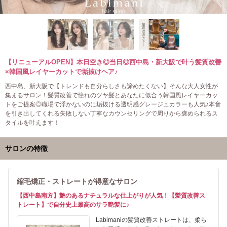
【リニューアルOPEN】本日空き◎当日◎西中島・新大阪で叶う髪質改善
×韓国風レイヤーカットで垢抜けヘア♪
西中島、新大阪で【トレンドも自分らしさも諦めたくない】そんな大人女性が
集まるサロン！髪質改善で憧れのツヤ髪とあなたに似合う韓国風レイヤーカッ
トをご提案◎職場で浮かないのに垢抜ける透明感グレージュカラーも人気♪本音
を引き出してくれる失敗しない丁寧なカウンセリングで周りから褒められるス
タイルを叶えます！
サロンの特徴
縮毛矯正・ストレートが得意なサロン
【西中島南方】艶のあるナチュラルな仕上がりが人気！【髪質改善ス
トレート】で自分史上最高のサラ艶髪に♪
Labimaniの髪質改善ストレートは、柔ら