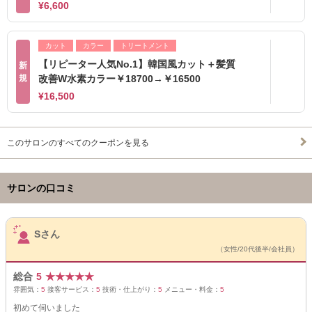
¥6,600
カット
カラー
トリートメント
【リピーター人気No.1】韓国風カット＋髪質
新
規
改善W水素カラー￥18700→￥16500
¥16,500
このサロンのすべてのクーポンを見る
サロンの口コミ
サロンPick Up
Sさん
（女性/20代後半/会社員）
総合
5
★
★
★
★
★
雰囲気：
5
接客サービス：
5
技術・仕上がり：
5
メニュー・料金：
5
初めて伺いました