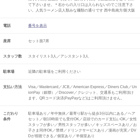
て下さいませ。＊右からの入り口は入られないのでご注意下さ
い。人気ラーメン店人類みな麺類の通りです 西中島南方/新大阪
電話
番号を表示
座席
セット面7席
スタッフ数
スタイリスト3人／アシスタント3人
駐車場
近隣の駐車場をご利用ください
支払い方法
Visa／Mastercard／JCB／American Express／Diners Club／Un
ionPay（銀聯）／Discover／クレジット、交通系もご利用頂け
ます。QRコード決済(PayPayなど)はご利用頂けません。
こだわり
駐車場あり／年中無休／最寄り駅から徒歩3分以内にある／ヘア
条件
セット／朝10時前でも受付OK／店頭でのカード支払いOK／女性
スタッフが多い／男性スタッフが多い／キッズスペースあり／お
子さま同伴OK／禁煙／ドリンクサービスあり／漫画が充実／DV
Dが視聴できる／個室あり／半個室あり