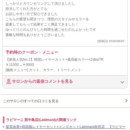
しっかりとカウンセリングして頂けましたし
担当してくれた方がとても
お話しやすい方で安心できました
こちらの要望も聞きつつ、理想のスタイルやカラーを
提案してもらって結果すごく満足できました！
ゆっくりとのんびりした時間を過ごせたのもよかったです
素敵な時間をありがとうございました
[投稿日] 2026/08/05
予約時のクーポン・メニュー
【新規人気No.2】韓国レイヤーカット+最高級カラー+2stepTR
￥11000→￥9900
[施術メニュー] カット、カラー、トリートメント
サロンからの返信コメントを見る
このサロンのすべての口コミを見る
ラビマーニ 西中島店(Labimani)の関連リンク
髪質改善×韓国風レイヤーカット×メンズカットLabimani吹田店 【ラビマー