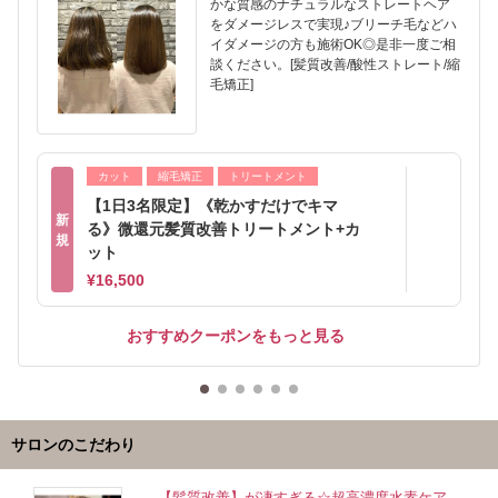
かな質感のナチュラルなストレートヘア
をダメージレスで実現♪ブリーチ毛などハ
イダメージの方も施術OK◎是非一度ご相
談ください。[髪質改善/酸性ストレート/縮
毛矯正]
カット
縮毛矯正
トリートメント
【1日3名限定】《乾かすだけでキマ
新
る》微還元髪質改善トリートメント+カ
規
ット
¥16,500
おすすめクーポンをもっと見る
サロンのこだわり
【髪質改善】が凄すぎる☆超高濃度水素ケア