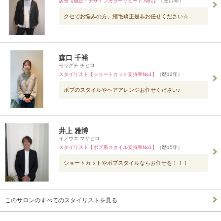
店長【矯正・デザインカラーリピート.No1】
（歴17年）
クセでお悩みの方、縮毛矯正是非お任せください☆
森口 千裕
モリグチ チヒロ
スタイリスト【ショートカット支持率No1】
（歴12年）
ボブのスタイルやヘアアレンジお任せください♪
井上 雅博
イノウエ マサヒロ
スタイリスト【ボブ系スタイル支持率No1】
（歴15年）
ショートカットやボブスタイルならお任せを！！！
このサロンのすべてのスタイリストを見る