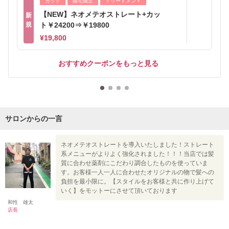
カット
縮毛矯正
トリートメント
【NEW】ネオメテオストレート+カッ
新
規
ト￥24200⇒￥19800
¥19,800
おすすめクーポンをもっと見る
サロンからの一言
ネオメテオストレートを導入いたしました！ストレート
系メニューがよりよく強化されました！！！当店では髪
質に合わせ薬剤にこだわり調合したものを使っていま
す。お客様一人一人に合わせたオリジナルの物で髪への
負担を最小限に。【スタイルをお客様と共に作り上げて
いく】をモットーにさせて頂いております
和性 雄太
店長