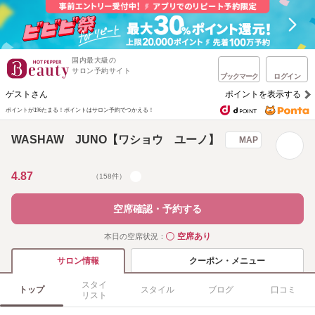
国内最大級の
サロン予約サイト
ブックマーク
ログイン
ゲストさん
ポイントを表示する
ポイントが1%たまる！
ポイントはサロン予約でつかえる！
WASHAW JUNO【ワショウ ユーノ】
MAP
4.87
（158件）
空席確認・予約する
空席あり
本日の空席状況：
◯
クーポン・メニュー
サロン情報
スタイ
トップ
スタイル
ブログ
口コミ
リスト