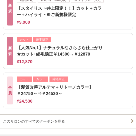
新
【スタイリスト井上限定！！】カット＋カラ
規
ー＋ハイライト※ご新規様限定
¥9,900
カット
縮毛矯正
【人気No,1】ナチュラルなさらさら仕上がり
新
規
★カット+縮毛矯正￥14300→￥12870
¥12,870
カット
カラー
縮毛矯正
【髪質改善アルテマ＋リトーノカラー】
全
員
￥24750～⇒￥24530～
¥24,530
このサロンのすべてのクーポンを見る