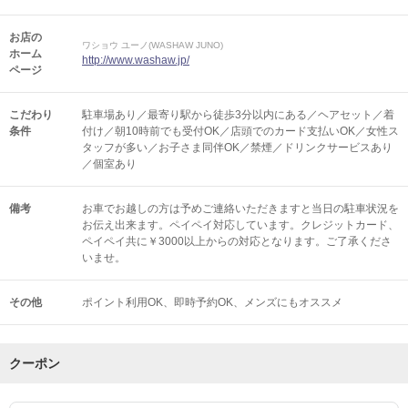
お店の
ワショウ ユーノ(WASHAW JUNO)
ホーム
http://www.washaw.jp/
ページ
こだわり
駐車場あり／最寄り駅から徒歩3分以内にある／ヘアセット／着
条件
付け／朝10時前でも受付OK／店頭でのカード支払いOK／女性ス
タッフが多い／お子さま同伴OK／禁煙／ドリンクサービスあり
／個室あり
備考
お車でお越しの方は予めご連絡いただきますと当日の駐車状況を
お伝え出来ます。ペイペイ対応しています。クレジットカード、
ペイペイ共に￥3000以上からの対応となります。ご了承くださ
いませ。
その他
ポイント利用OK
即時予約OK
メンズにもオススメ
クーポン