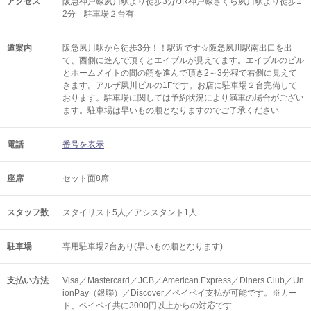
アクセス
阪急神戸線夙川駅より徒歩3分/JR神戸線さくら夙川駅より徒歩1
2分 駐車場２台有
道案内
阪急夙川駅から徒歩3分！！駅近です☆阪急夙川駅南出口を出
て、西側に進んで頂くとエイブルが見えてます。エイブルのビル
とホームメイトの間の筋を進んで頂き2～3分程で右側に見えて
きます。アルザ夙川ビルの1Fです。お店に駐車場２台完備して
おります。駐車場に関しては予約状況により満車の場合がござい
ます。駐車場は早いもの順となりますのでご了承ください
電話
番号を表示
座席
セット面8席
スタッフ数
スタイリスト5人／アシスタント1人
駐車場
専用駐車場2台あり(早いもの順となります)
支払い方法
Visa／Mastercard／JCB／American Express／Diners Club／Un
ionPay（銀聯）／Discover／ペイペイ支払が可能です。※カー
ド、ペイペイ共に3000円以上からの対応です