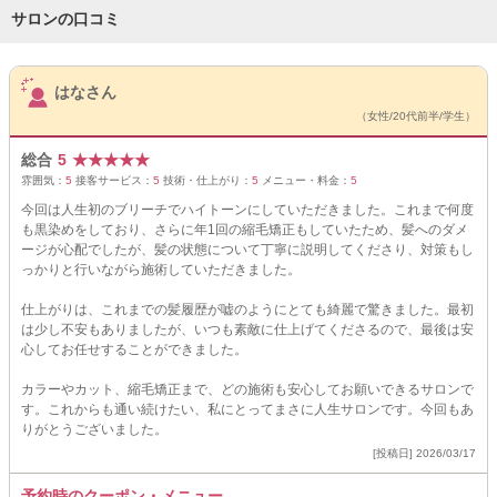
サロンの口コミ
サロンPick Up
はなさん
（女性/20代前半/学生）
総合
5
★
★
★
★
★
雰囲気：
5
接客サービス：
5
技術・仕上がり：
5
メニュー・料金：
5
今回は人生初のブリーチでハイトーンにしていただきました。これまで何度
も黒染めをしており、さらに年1回の縮毛矯正もしていたため、髪へのダメ
ージが心配でしたが、髪の状態について丁寧に説明してくださり、対策もし
っかりと行いながら施術していただきました。
仕上がりは、これまでの髪履歴が嘘のようにとても綺麗で驚きました。最初
は少し不安もありましたが、いつも素敵に仕上げてくださるので、最後は安
心してお任せすることができました。
カラーやカット、縮毛矯正まで、どの施術も安心してお願いできるサロンで
す。これからも通い続けたい、私にとってまさに人生サロンです。今回もあ
りがとうございました。
[投稿日] 2026/03/17
予約時のクーポン・メニュー