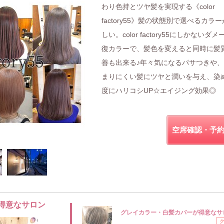
わり色持とツヤ髪を実現する《color
factory55》髪の状態別で選べるカラ
しい。color factory55にしかないダ
復カラーで、髪色を変えると同時に髪
善も出来る♪年々気になるパサつきや
まりにくい髪にツヤと潤いを与え、染
度にハリコシUP☆エイジング効果◎
空席確認・予
得意なサロン
グレイカラー・白髪カバーが得意なサ