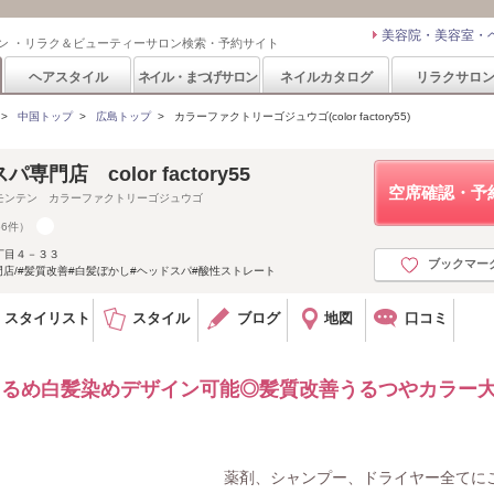
美容院・美容室・
ン ・リラク＆ビューティーサロン検索・予約サイト
ヘアスタイル
ネイル・まつげサロン
ネイルカタログ
リラクサロ
>
中国トップ
>
広島トップ
>
カラーファクトリーゴジュウゴ(color factory55)
門店 color factory55
空席確認・予
モンテン カラーファクトリーゴジュウゴ
56件）
丁目４－３３
ブックマー
門店/#髪質改善#白髪ぼかし#ヘッドスパ#酸性ストレート
スタイリスト
スタイル
ブログ
地図
口コミ
明るめ白髪染めデザイン可能◎髪質改善うるつやカラー
薬剤、シャンプー、ドライヤー全てに