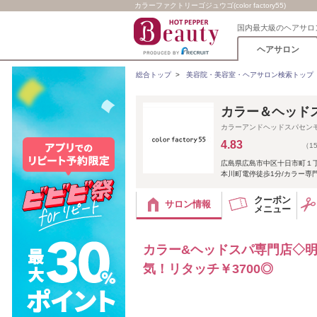
カラーファクトリーゴジュウゴ(color factory55)
国内最大級のヘアサロ
ヘアサロン
総合トップ
>
美容院・美容室・ヘアサロン検索トップ
カラー＆ヘッドスパ専
カラーアンドヘッドスパセン
4.83
（1
広島県広島市中区十日市町１
本川町電停徒歩1分/カラー専
クーポン
サロン情報
メニュー
カラー&ヘッドスパ専門店◇
気！リタッチ￥3700◎