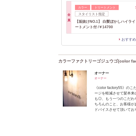
カラー
トリートメント
スタイリスト指定
全
員
【垢抜けNO.1】 白髪ぼかしハイラ
ートメント付 /￥14700
おすすめ
カラーファクトリーゴジュウゴ(color fac
オーナー
オーナー
《color factory
ージを軽減させて髪本来
も◎、もう一つのこだわ
ちろんのこと、お客様が
ドバイスさせて頂いてお