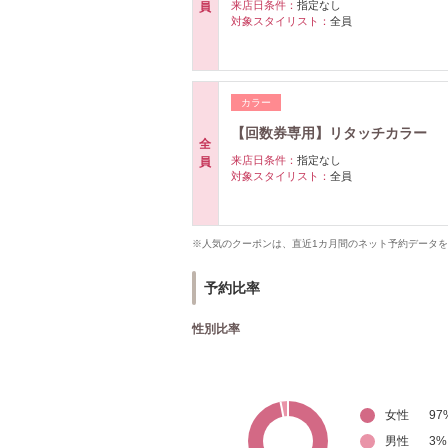
来店日条件：
指定なし
員
対象スタイリスト：
全員
カラー
【回数券専用】リタッチカラー
全
来店日条件：
指定なし
員
対象スタイリスト：
全員
※人気のクーポンは、直近1カ月間のネット予約データ
予約比率
性別比率
女性
97
男性
3
%