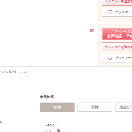
メニューを追加
ブックマー
¥0
このクーポ
空席確認・予
メニューを追加
ブックマー
をもとに集計しています。
年代比率
女性
男性
未設定
%
〜10代
20代