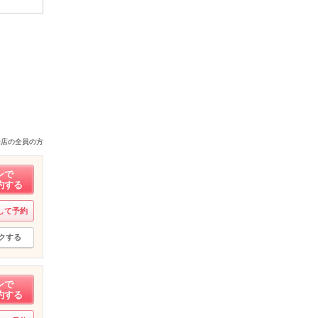
来店の全員の方
ンで
約する
して予約
クする
ンで
約する