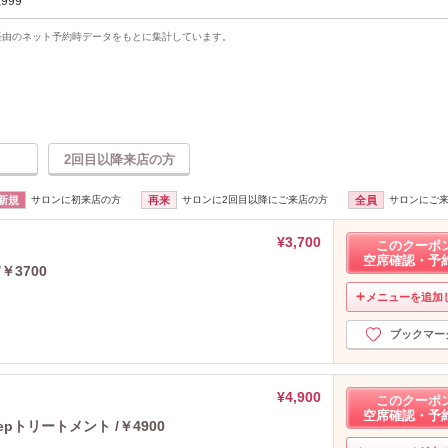
,999
uty経由のネット予約時データをもとに集計しています。
2回目以降来店の方
新規
サロンに初来店の方
再来
サロンに2回目以降にご来店の方
全員
サロンにご
¥3,700
このクーポ
空席確認・予
3700
メニューを追加
ブックマー
¥4,900
このクーポ
空席確認・予
pトリートメント /￥4900