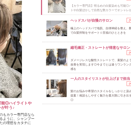
【カラー専門店】明るめの白髪染めも可能◎
トや白髪ぼかしで自然な艶カラーでオシャレが
ヘッドスパが自慢のサロン
極上のヘッドスパで地肌、自律神経を整え、
で白髪抑制をサポート☆至福のひとときを
縮毛矯正・ストレートが得意なサロン
ダメージレスな酸性ストレートで、素髪のよ
改善を実現します◎今までとは違うワンラン
感を
一人のスタイリストが仕上げまで担当
髪のお悩みや希望のスタイルをしっかりと汲
提案！相談もしやすく魅力を最大限に引き出すst
◎
可能◎ハイライトや
が叶う♪
のもカラー専門店なら
るように、シャンプー
たの理想をカタチに