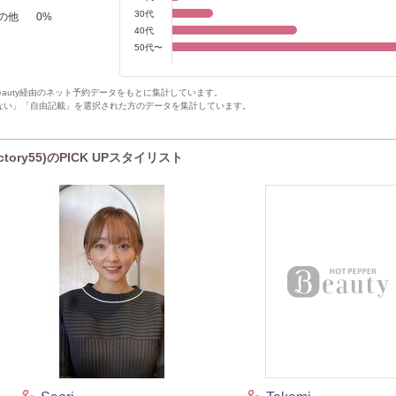
30代
の他
0
%
40代
50代〜
Beauty経由のネット予約データをもとに集計しています。
ない」「自由記載」を選択された方のデータを集計しています。
tory55)のPICK UPスタイリスト