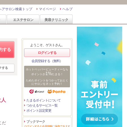
ヘアサロン検索トップ
マイページ
ヘルプ
ン
エステサロン
美容クリニック
ようこそ、ゲストさん。
約する
ログインする
会員登録する（無料）
クする
ホットペッパービューティーなら
1%
ポイントが
たまる！
ためたポイントをつかっておとく
にサロンをネット予約！
大人
たまるポイントについて
つかえるサービス一覧
ポイント設定変更
ブックマーク
こだ
ログインすると会員情報に保存できます