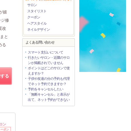
サロン
スタイリスト
ーが嬉
クーポン
メージ修
ヘアスタイル
質改
ネイルデザイン
、まと
よくある問い合わせ
める
スマート支払いについて
行きたいサロン・近隣のサロ
ンが掲載されていません
ポイントはどこのサロンで使
えますか？
約する
子供や友達の分の予約も代理
でネット予約できますか？
予約をキャンセルしたい
「無断キャンセル」と表示が
出て、ネット予約ができない
ロン
クーポン