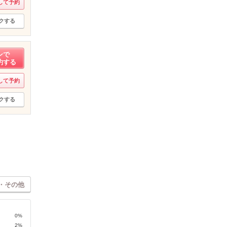
して予約
クする
ンで
約する
して予約
クする
・その他
0%
2%