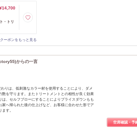
¥14,700
イト・トリ
クーポンをもっと見る
tory55)からの一言
55》のこだわりは、低刺激なカラー材を使用することにより、ダメ
の艶を守ります。またトリートメントとの相性が良く効果
りは、セルフブローにすることによりプライスダウンもも
お家へ帰られた後の仕上げなど、お客様に合わせた形でア
ります。
空席確認・予