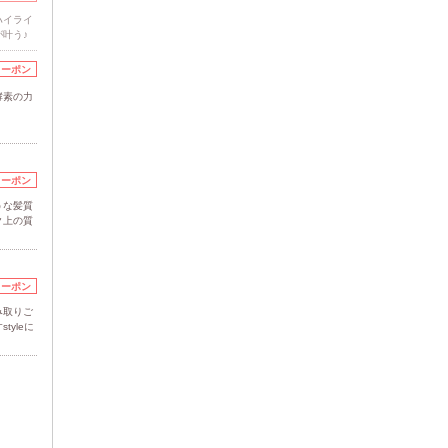
ハイライ
叶う♪
クーポン
酵素の力
クーポン
うな髪質
ク上の質
クーポン
み取りご
yleに