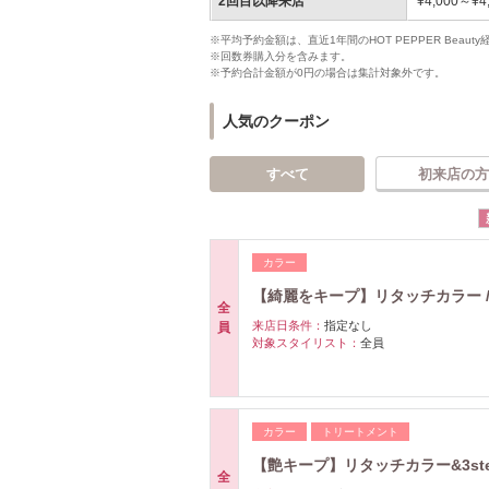
2回目以降来店
¥4,000～¥4
※平均予約金額は、直近1年間のHOT PEPPER Bea
※回数券購入分を含みます。
※予約合計金額が0円の場合は集計対象外です。
人気のクーポン
すべて
初来店の方
カラー
【綺麗をキープ】リタッチカラー /￥
全
来店日条件：
指定なし
員
対象スタイリスト：
全員
カラー
トリートメント
【艶キープ】リタッチカラー&3ste
全