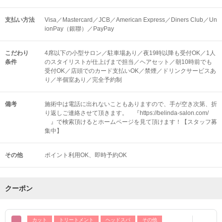
支払い方法
Visa／Mastercard／JCB／American Express／Diners Club／Un
ionPay（銀聯）／PayPay
こだわり
4席以下の小型サロン／駐車場あり／夜19時以降も受付OK／1人
条件
のスタイリストが仕上げまで担当／ヘアセット／朝10時前でも
受付OK／店頭でのカード支払いOK／禁煙／ドリンクサービスあ
り／半個室あり／完全予約制
備考
施術中は電話に出れないこともありますので、手が空き次第、折
り返しご連絡させて頂きます。 『https://belinda-salon.com/
』で検索頂けるとホームページを見て頂けます！【スタッフ募
集中】
その他
ポイント利用OK
即時予約OK
クーポン
カット
トリートメント
ヘッドスパ
その他