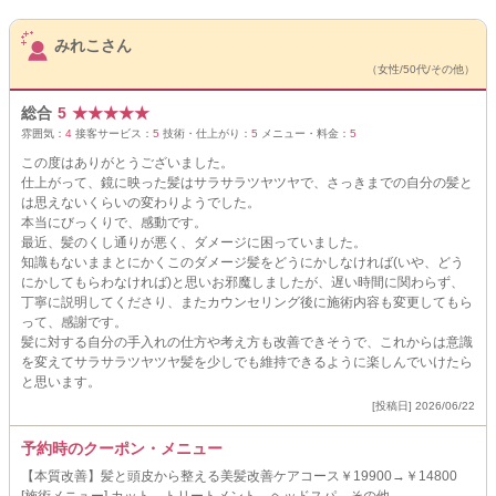
サロンPick Up
みれこさん
（女性/50代/その他）
総合
5
★
★
★
★
★
雰囲気：
4
接客サービス：
5
技術・仕上がり：
5
メニュー・料金：
5
この度はありがとうございました。
仕上がって、鏡に映った髪はサラサラツヤツヤで、さっきまでの自分の髪と
は思えないくらいの変わりようでした。
本当にびっくりで、感動です。
最近、髪のくし通りが悪く、ダメージに困っていました。
知識もないままとにかくこのダメージ髪をどうにかしなければ(いや、どう
にかしてもらわなければ)と思いお邪魔しましたが、遅い時間に関わらず、
丁寧に説明してくださり、またカウンセリング後に施術内容も変更してもら
って、感謝です。
髪に対する自分の手入れの仕方や考え方も改善できそうで、これからは意識
を変えてサラサラツヤツヤ髪を少しでも維持できるように楽しんでいけたら
と思います。
[投稿日] 2026/06/22
予約時のクーポン・メニュー
【本質改善】髪と頭皮から整える美髪改善ケアコース￥19900→￥14800