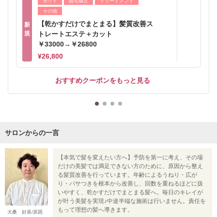
カット
縮毛矯正
トリートメント
その他
【乾かすだけでまとまる】髪質改善ス
新
規
トレートエステ＋カット
￥33000→￥26800
¥26,800
おすすめクーポンをもっと見る
サロンからの一言
【本気で髪を変えたい方へ】予防を第一に考え、その場
だけの美髪では満足できない方のために、原因から整え
る髪質改善を行っています。年齢によるうねり・広が
り・パサつきを根本から改善し、回数を重ねるほどに扱
いやすく、乾かすだけでまとまる髪へ。毎日のキレイが
が叶う美髪を実現♪中途半端な施術は行いません。責任を
もって理想の髪へ導きます。
大桑 好喜/原因