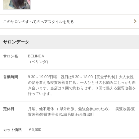
このサロンのすべてのヘアスタイルを見る
サロンデータ
サロン名
BELINDA
（ベリンダ）
営業時間
9:30～19:00/日曜・祝日は9:30～18:00【完全予約制】大人女性
の髪を変える髪質改善専門店。一人ひとりのお悩みにしっかり向
き合います。当店は１回で終わらせず、３回で整える髪質改善を
行っています。
定休日
月曜、他不定休 （ 県外出張、勉強会参加のため） 美髪改善/髪
質改善/髪質改善金沢/縮毛矯正/泉野出町
カット価格
￥6,600