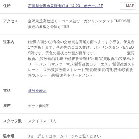
住所
石川県金沢市泉野出町４-14-23 ボナール1F
MAP
アクセス
金沢泉丘高校近く・ココス並び・ガソリンスタンドENEOS隣
黄色の看板と外観が目印
道案内
(金沢方面から)有松の交差点を高尾方面へまっすぐ行き、伏見台
1で左折します。その先のココス並び、ガソリンスタンドENEO
S隣です。黄色の看板と外観が目印です。 髪質
改善/毛髪改善/縮毛矯正/頭皮改善/泉野出町/髪質改善/白髪染め/ト
リートメント/マンツーマン/髪質改善カラーエステ/髪質改善スト
レートエステ/髪質改善ストレート/艶髪/艶美髪/育毛促進/頭皮改
善/ストレート/髪質改善トリートメント
電話
番号を表示
座席
セット面4席
スタッフ数
スタイリスト1人
駐車場
3台 詳しくはホームページをご覧ください