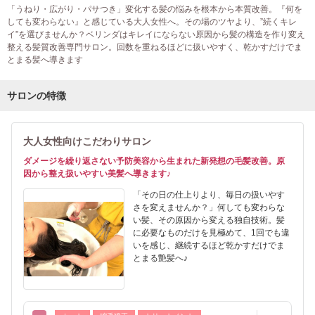
「うねり・広がり・パサつき」変化する髪の悩みを根本から本質改善。『何を
しても変わらない』と感じている大人女性へ。その場のツヤより、”続くキレ
イ”を選びませんか？ベリンダはキレイにならない原因から髪の構造を作り変え
整える髪質改善専門サロン。回数を重ねるほどに扱いやすく、乾かすだけでま
とまる髪へ導きます
サロンの特徴
大人女性向けこだわりサロン
ダメージを繰り返さない予防美容から生まれた新発想の毛髪改善。原
因から整え扱いやすい美髪へ導きます♪
「その日の仕上りより、毎日の扱いやす
さを変えませんか？」何しても変わらな
い髪、その原因から変える独自技術。髪
に必要なものだけを見極めて、1回でも違
いを感じ、継続するほど乾かすだけでま
とまる艶髪へ♪