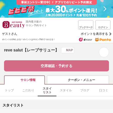
国内最大級の
サロン予約サイト
ブックマーク
ログイン
ゲストさん
ポイントを表示する
ポイントが1%たまる！
ポイントはサロン予約でつかえる！
reve salut【レーブサリュー】
MAP
空席確認・予約する
クーポン・メニュー
サロン情報
スタイ
トップ
こだわり
スタイル
ブログ
口コミ
リスト
スタイリスト