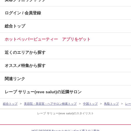
ログイン / 会員登録
総合トップ
ホットペッパービューティー アプリをゲット
近くのエリアから探す
オススメ特集から探す
関連リンク
レーブ サリュー(reve salut)の近隣サロン
総合トップ
美容院・美容室・ヘアサロン検索トップ
中国トップ
鳥取トップ
レーブ
レーブ サリュー(reve salut)のスタイリスト
HOT PEPPER Beautyとサロンボード導入のご案内