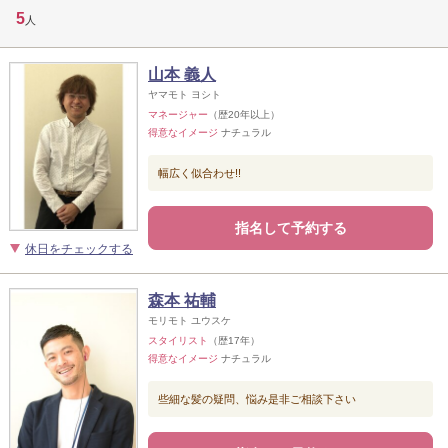
5
人
山本 義人
ヤマモト ヨシト
マネージャー
（歴20年以上）
得意なイメージ
ナチュラル
幅広く似合わせ!!
指名して予約する
休日をチェックする
森本 祐輔
モリモト ユウスケ
スタイリスト
（歴17年）
得意なイメージ
ナチュラル
些細な髪の疑問、悩み是非ご相談下さい