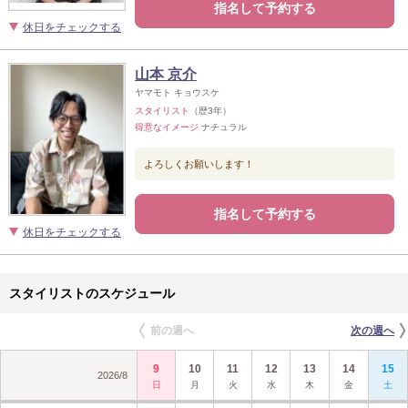
指名して予約する
休日をチェックする
山本 京介
ヤマモト キョウスケ
スタイリスト
（歴3年）
得意なイメージ
ナチュラル
よろしくお願いします！
指名して予約する
休日をチェックする
スタイリストのスケジュール
前の週へ
次の週へ
9
10
11
12
13
14
15
2026
/
8
日
月
火
水
木
金
土