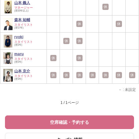
山本 義人
休
マネージャー
(歴20年以上)
森本 祐輔
休
休
スタイリスト
(歴17年)
ryoki
休
休
スタイリスト
(歴2年)
maru
休
休
スタイリスト
(歴2年)
山本 京介
休
休
休
休
休
休
休
スタイリスト
(歴3年)
－
: 未設定
1 / 1ページ
空席確認・予約する