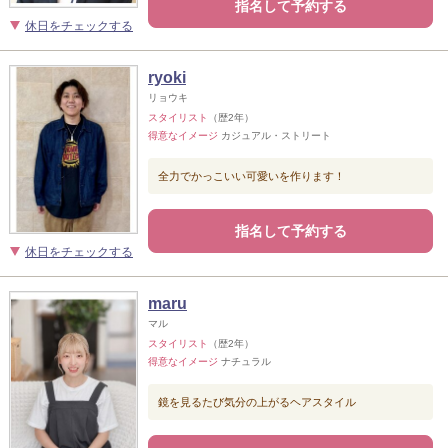
指名して予約する
休日をチェックする
ryoki
リョウキ
スタイリスト
（歴2年）
得意なイメージ
カジュアル・ストリート
全力でかっこいい可愛いを作ります！
指名して予約する
休日をチェックする
maru
マル
スタイリスト
（歴2年）
得意なイメージ
ナチュラル
鏡を見るたび気分の上がるヘアスタイル