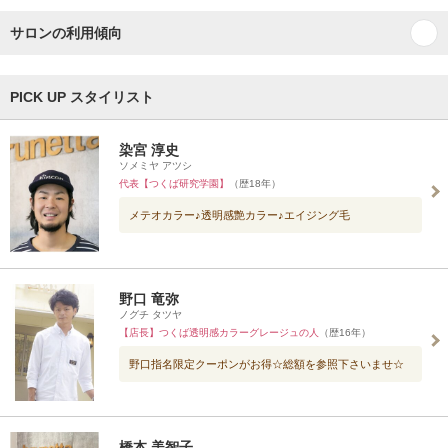
サロンの利用傾向
PICK UP スタイリスト
染宮 淳史
ソメミヤ アツシ
代表【つくば研究学園】
（歴18年）
メテオカラー♪透明感艶カラー♪エイジング毛
野口 竜弥
ノグチ タツヤ
【店長】つくば透明感カラーグレージュの人
（歴16年）
野口指名限定クーポンがお得☆総額を参照下さいませ☆
橋本 美智子