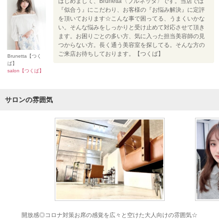
はじめまして、Brunetta〈ブルネッタ〉です。当店では
『似合う』にこだわり、お客様の『お悩み解決』に定評
を頂いております☆こんな事で困ってる、うまくいかな
い。そんな悩みをしっかりと受け止めて対応させて頂き
ます。お困りごとの多い方、気に入った担当美容師の見
つからない方。長く通う美容室を探してる。そんな方の
ご来店お待ちしております。【つくば】
Brunetta【つく
ば】
salon【つくば】
サロンの雰囲気
開放感◎コロナ対策お席の感覚を広々と空けた大人向けの雰囲気☆