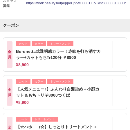
スタッフ
https://work.beauty.hotpepper.jp/WC00011151/WS0000018300/
募集
クーポン
カット
カラー
トリートメント
Burunetta式透明感カラー！赤味を打ち消すカ
全
員
ラー+カットもちTr120分 ￥8900
¥8,900
カット
カラー
トリートメント
【人気メニュー♪】ふんわり白髪染め＋小顔カ
全
員
ット＆もちトリ￥8900つくば
¥8,900
カット
トリートメント
【☆ハホニコ☆】しっとりトリートメント＋
全