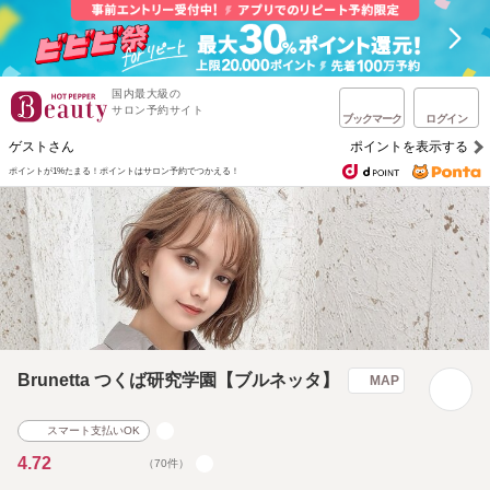
国内最大級の
サロン予約サイト
ブックマーク
ログイン
ゲストさん
ポイントを表示する
ポイントが1%たまる！
ポイントはサロン予約でつかえる！
Brunetta つくば研究学園【ブルネッタ】
MAP
スマート支払いOK
4.72
（70件）