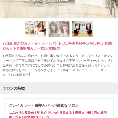
7日(金)空き◎カット＆トリートメント〇13時半15時半17時〇10日(月)空
◎カット＆透明感カラー12日(水)空◎
お客様のお悩みに合わせてお困り事を解決できるよう、各スタイリストがマン
ツーマンで丁寧に応対させて頂いております☆丁寧×スピーディー♪じっくりお
話を伺う事でその方に対して必要なケアと解決方法をご提示致します☆カラー
するだけでもボリューム感がまとまる『シルキースリムカラー』イチオシ
☆【つくば/研究学】
サロンの特徴
グレイカラー・白髪カバーが得意なサロン
ふんわり白髪染め！明るめでしっかり染まる！表情まで輝く程の透明
感とツヤが宿る髪に[つくば]