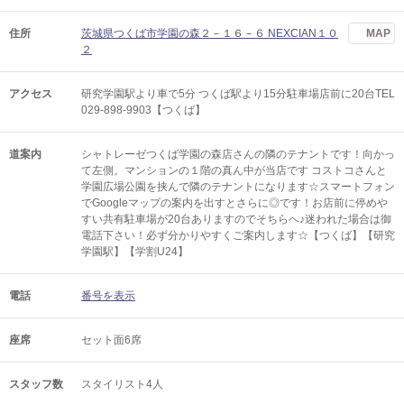
住所
茨城県つくば市学園の森２－１６－６ NEXCIAN１０
MAP
２
アクセス
研究学園駅より車で5分 つくば駅より15分駐車場店前に20台TEL
029-898-9903【つくば】
道案内
シャトレーゼつくば学園の森店さんの隣のテナントです！向かっ
て左側。マンションの１階の真ん中が当店です コストコさんと
学園広場公園を挟んで隣のテナントになります☆スマートフォン
でGoogleマップの案内を出すとさらに◎です！お店前に停めや
すい共有駐車場が20台ありますのでそちらへ♪迷われた場合は御
電話下さい！必ず分かりやすくご案内します☆【つくば】【研究
学園駅】【学割U24】
電話
番号を表示
座席
セット面6席
スタッフ数
スタイリスト4人