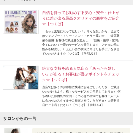
自信を持ってお勧めする安心・安全・仕上が
りに差が出る最高クオリティの商材をご紹介
☆【つくば】
「もっと素敵になって欲しい！」そんな想いから、当店で
はシャンプー・トリートメント・カラー等の全てで厳選薬
剤を使用♪お客様の満足度を追及し、『技術・接客・空間』
全てにおいて一流のサービスを提供します！アナタの髪の
悩みを解決し、叶えたい姿の実現に向けたお手伝いをさせ
ていただきます☆【つくば】【学割U24】
絶大な支持を誇る人気店☆「あったら嬉し
い」がある！お客様が喜ぶポイントをチェッ
ク☆【つくば】
当店では多くのお客様に快適にお過ごしいただき、ご満足
いただけるよう、様々なサービスをご用意しております♪落
ち着いた雰囲気の空間・くつろぎの空間でお客様一人一人
に合わせたスタイルをご提案させていただきます☆是非当
店にご来店ください！【つくば】【学割U24】
サロンからの一言