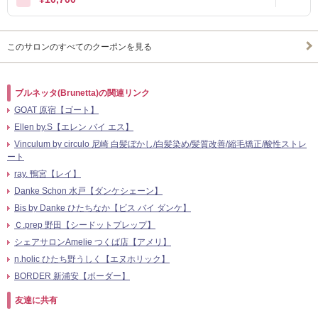
このサロンのすべてのクーポンを見る
ブルネッタ(Brunetta)の関連リンク
GOAT 原宿【ゴート】
Ellen by.S【エレン バイ エス】
Vinculum by circulo 尼崎 白髪ぼかし/白髪染め/髪質改善/縮毛矯正/酸性ストレ
ート
ray. 鴨宮【レイ】
Danke Schon 水戸【ダンケシェーン】
Bis by Danke ひたちなか【ビス バイ ダンケ】
Ｃ.prep 野田【シードットプレップ】
シェアサロンAmelie つくば店【アメリ】
n.holic ひたち野うしく【エヌホリック】
BORDER 新浦安【ボーダー】
友達に共有