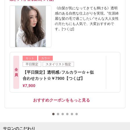
《白髪が気になってきても輝ける》透明
感のある自然な仕上がりを実現。”生涯綺
麗な髪の毛で過ごしたい”そんな大人女性
の方たちにも人気で、大変おすすめで
す。[つくば]
カット
カラー
平日限定
スタイリスト指定
全
【平日限定】透明感♪フルカラー☆＋似
員
合わせカット☆￥7900【つくば】
¥7,900
おすすめクーポンをもっと見る
サロンのこだわり