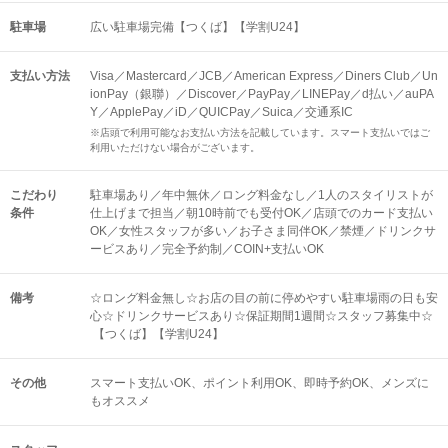
駐車場
広い駐車場完備【つくば】【学割U24】
支払い方法
Visa／Mastercard／JCB／American Express／Diners Club／Un
ionPay（銀聯）／Discover／PayPay／LINEPay／d払い／auPA
Y／ApplePay／iD／QUICPay／Suica／交通系IC
※店頭で利用可能なお支払い方法を記載しています。スマート支払いではご
利用いただけない場合がございます。
こだわり
駐車場あり／年中無休／ロング料金なし／1人のスタイリストが
条件
仕上げまで担当／朝10時前でも受付OK／店頭でのカード支払い
OK／女性スタッフが多い／お子さま同伴OK／禁煙／ドリンクサ
ービスあり／完全予約制／COIN+支払いOK
備考
☆ロング料金無し☆お店の目の前に停めやすい駐車場雨の日も安
心☆ドリンクサービスあり☆保証期間1週間☆スタッフ募集中☆
【つくば】【学割U24】
その他
スマート支払いOK
ポイント利用OK
即時予約OK
メンズに
もオススメ