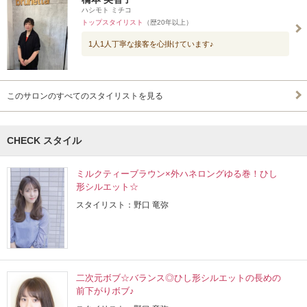
ハシモト ミチコ
トップスタイリスト
（歴20年以上）
1人1人丁寧な接客を心掛けています♪
このサロンのすべてのスタイリストを見る
CHECK スタイル
ミルクティーブラウン×外ハネロングゆる巻！ひし
形シルエット☆
スタイリスト：野口 竜弥
二次元ボブ☆バランス◎ひし形シルエットの長めの
前下がりボブ♪