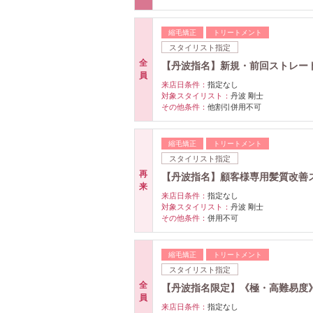
縮毛矯正
トリートメント
スタイリスト指定
全
【丹波指名】新規・前回ストレート
員
来店日条件：
指定なし
対象スタイリスト：
丹波 剛士
その他条件：
他割引併用不可
縮毛矯正
トリートメント
スタイリスト指定
再
【丹波指名】顧客様専用髪質改善ス
来
来店日条件：
指定なし
対象スタイリスト：
丹波 剛士
その他条件：
併用不可
縮毛矯正
トリートメント
スタイリスト指定
全
【丹波指名限定】《極・高難易度》 
員
来店日条件：
指定なし