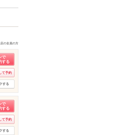
来店の全員の方
ンで
約する
して予約
クする
ンで
約する
して予約
クする