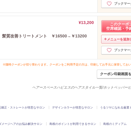
ブックマー
¥13,200
このクーポ
空席確認・予
質改善トリートメント ￥16500→￥13200
メニューを追加
ブックマー
※随時クーポンが切り替わります。クーポンをご利用予定の方は、印刷してお手元に保管してお
クーポン印刷画面
ヘアースペースハピエスのヘアスタイル一覧/ホットペッパー
毛矯正・ストレートが得意なサロン
デザインカラーが得意なサロン
うるツヤになれる厳選
ダメージヘアのお悩み解決サロン
島根のポイントが利用できるサロン
島根のミディアム