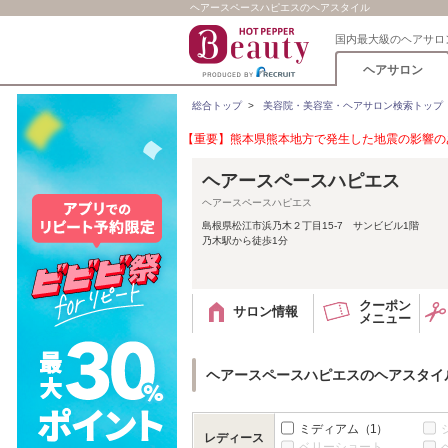
ヘアースペースハピエスのヘアスタイル
国内最大級のヘアサロ
ヘアサロン
総合トップ
>
美容院・美容室・ヘアサロン検索トップ
【重要】熊本県熊本地方で発生した地震の影響のあ
ヘアースペースハピエス
ヘアースペースハピエス
島根県松江市浜乃木２丁目15-7 サンビビル1階
乃木駅から徒歩1分
クーポン
サロン情報
メニュー
ヘアースペースハピエスのヘアスタイ
ミディアム
（1）
レディース
ベリーショート