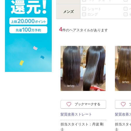
ショート
メンズ
ロング
4
件のヘアスタイルがあります
ブックマークする
髪質改善ストレート
髪質改善
担当スタイリスト：丹波 剛
担当スタ
士
士