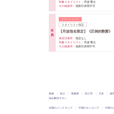
対象スタイリスト：
丹波 剛士
その他条件：
他割引併用不可
トリートメント
スタイリスト指定
全
【丹波指名限定】《圧倒的艶髪》 髪
員
来店日条件：
指定なし
対象スタイリスト：
丹波 剛士
その他条件：
他割引併用不可
島根
松江
島根県
松江市
乃木
縮
悩み解決サロン
全国のメンズ ロング
中国のセミロング
中国の