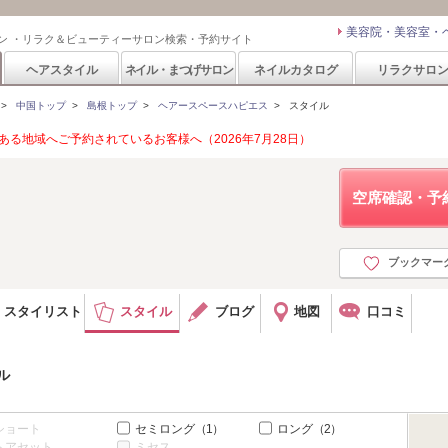
美容院・美容室・
ン ・リラク＆ビューティーサロン検索・予約サイト
ヘアスタイル
ネイル・まつげサロン
ネイルカタログ
リラクサロ
>
中国トップ
>
島根トップ
>
ヘアースペースハピエス
>
スタイル
る地域へご予約されているお客様へ（2026年7月28日）
空席確認・予
ブックマー
スタイリスト
スタイル
ブログ
地図
口コミ
ル
ショート
セミロング
（1）
ロング
（2）
ヘアセット
ミセス