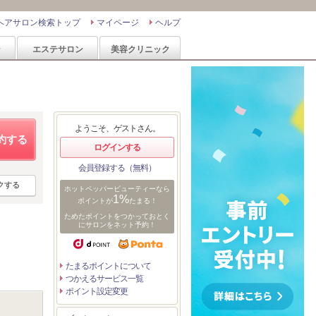
ヘアサロン検索トップ
マイページ
ヘルプ
ン
エステサロン
美容クリニック
ようこそ、ゲストさん。
約する
ログインする
会員登録する（無料）
クする
ホットペッパービューティーなら
1%
ポイントが
たまる！
ためたポイントをつかっておとく
にサロンをネット予約！
たまるポイントについて
つかえるサービス一覧
ポイント設定変更