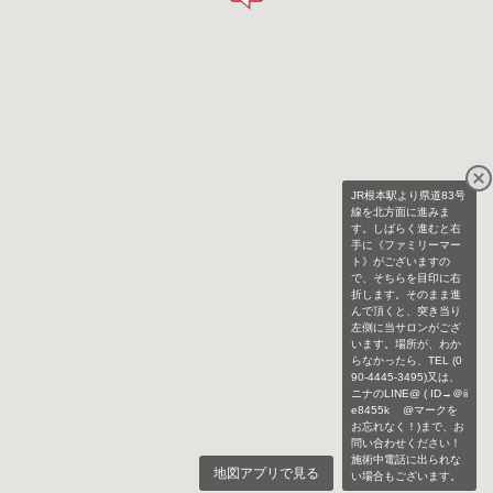
JR根本駅より県道83号
線を北方面に進みま
す。しばらく進むと右
手に《ファミリーマー
ト》がございますの
で、そちらを目印に右
折します。そのまま進
んで頂くと、突き当り
左側に当サロンがござ
います。場所が、わか
らなかったら、TEL (0
90-4445-3495)又は、
ニナのLINE@ ( ID→＠ii
e8455k @マークを
お忘れなく！)まで、お
問い合わせください！
施術中電話に出られな
地図アプリで見る
い場合もございます。