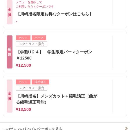
メニューを選択して
ご利用いただくクーポンです
全
【川崎指名限定お得なクーポンはこちら】
員
-
カット
パーマ
スタイリスト指定
新
【学割U２４】 学生限定パーマクーポン
規
￥12500
¥12,500
カット
縮毛矯正
スタイリスト指定
全
【川崎指名】メンズカット＋縮毛矯正（曲が
員
る縮毛矯正可能）
¥13,500
このサロンのすべてのクーポンを見る