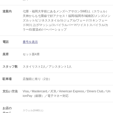
道案内
七隈・福岡大学前にあるメンズヘアサロンSWELL（スウェル）
天神からも七隈線で好アクセス！福岡/福岡市/城南区/メンズ/メン
ズカット/ビジネススタイル/カジュアル/フェード/スキンフェー
ド/刈り上げ/マッシュ/スパイラルパーマ/ツイストスパイラル/カ
ラー/白髪染め/バーバーショップ
電話
番号を表示
座席
セット面4席
スタッフ数
スタイリスト2人／アシスタント1人
駐車場
店舗前に有り（2台）
支払い方法
Visa／Mastercard／JCB／American Express／Diners Club／Un
ionPay（銀聯）／電子マネー対応
お店の
スウェル(SWELL)
ホーム