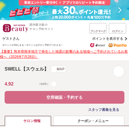
国内最大級の
サロン予約サイト
ブックマーク
ログイン
ゲストさん
ポイントを表示する
ポイントが1%たまる！
ポイントはサロン予約でつかえる！
【重要】熊本県熊本地方で発生した地震の影響のある地域へご予約されているお客
様へ（2026年7月28日）
SWELL【スウェル】
MAP
4.92
（68件）
空席確認・予約する
スタッフ募集を見る
クーポン・メニュー
サロン情報