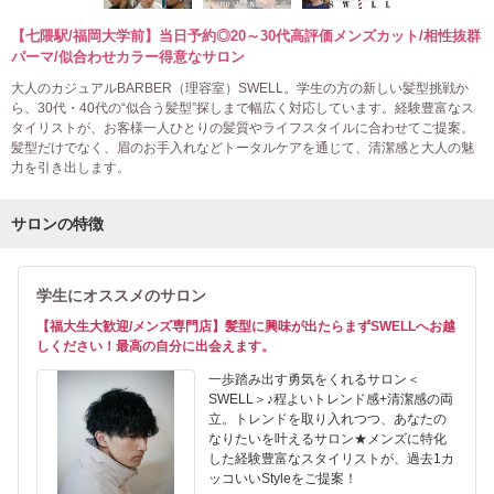
【七隈駅/福岡大学前】当日予約◎20～30代高評価メンズカット/相性抜群
パーマ/似合わせカラー得意なサロン
大人のカジュアルBARBER（理容室）SWELL。学生の方の新しい髪型挑戦か
ら、30代・40代の“似合う髪型”探しまで幅広く対応しています。経験豊富なス
タイリストが、お客様一人ひとりの髪質やライフスタイルに合わせてご提案。
髪型だけでなく、眉のお手入れなどトータルケアを通じて、清潔感と大人の魅
力を引き出します。
サロンの特徴
学生にオススメのサロン
【福大生大歓迎/メンズ専門店】髪型に興味が出たらまずSWELLへお越
しください！最高の自分に出会えます。
一歩踏み出す勇気をくれるサロン＜
SWELL＞♪程よいトレンド感+清潔感の両
立。トレンドを取り入れつつ、あなたの
なりたいを叶えるサロン★メンズに特化
した経験豊富なスタイリストが、過去1カ
ッコいいStyleをご提案！