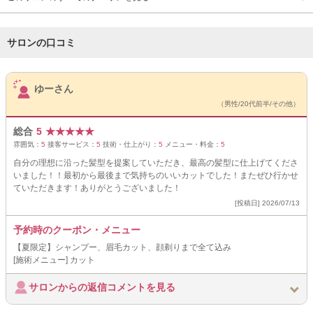
サロンの口コミ
サロンPick Up
ゆーさん
（男性/20代前半/その他）
総合
5
★
★
★
★
★
雰囲気：
5
接客サービス：
5
技術・仕上がり：
5
メニュー・料金：
5
自分の理想に沿った髪型を提案していただき、最高の髪型に仕上げてくださ
いました！！最初から最後まで気持ちのいいカットでした！またぜひ行かせ
ていただきます！ありがとうございました！
[投稿日] 2026/07/13
予約時のクーポン・メニュー
【夏限定】シャンプー、眉毛カット、顔剃りまで全て込み
[施術メニュー] カット
サロンからの返信コメントを見る