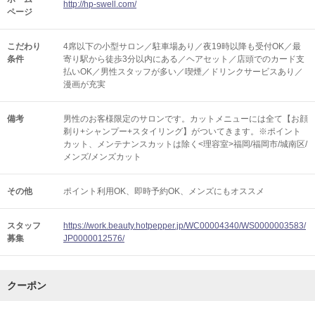
http://hp-swell.com/
ページ
こだわり
4席以下の小型サロン／駐車場あり／夜19時以降も受付OK／最
条件
寄り駅から徒歩3分以内にある／ヘアセット／店頭でのカード支
払いOK／男性スタッフが多い／喫煙／ドリンクサービスあり／
漫画が充実
備考
男性のお客様限定のサロンです。カットメニューには全て【お顔
剃り+シャンプー+スタイリング】がついてきます。※ポイント
カット、メンテナンスカットは除く<理容室>福岡/福岡市/城南区/
メンズ/メンズカット
その他
ポイント利用OK
即時予約OK
メンズにもオススメ
スタッフ
https://work.beauty.hotpepper.jp/WC00004340/WS0000003583/
募集
JP0000012576/
クーポン