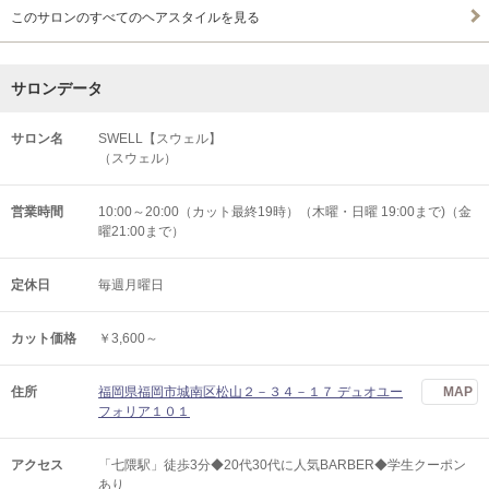
このサロンのすべてのヘアスタイルを見る
サロンデータ
サロン名
SWELL【スウェル】
（スウェル）
営業時間
10:00～20:00（カット最終19時）（木曜・日曜 19:00まで)（金
曜21:00まで）
定休日
毎週月曜日
カット価格
￥3,600～
住所
福岡県福岡市城南区松山２－３４－１７ デュオユー
MAP
フォリア１０１
アクセス
「七隈駅」徒歩3分◆20代30代に人気BARBER◆学生クーポン
あり