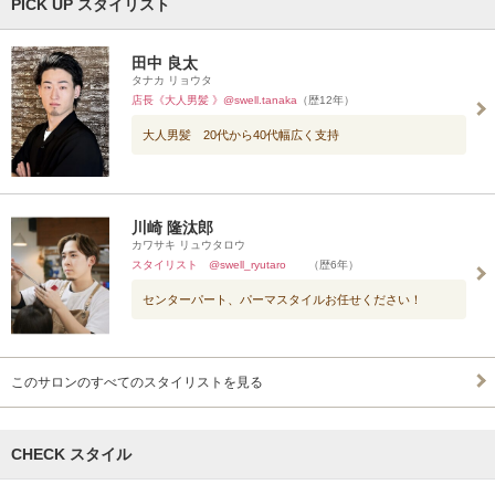
PICK UP スタイリスト
田中 良太
タナカ リョウタ
店長《大人男髪 》@swell.tanaka
（歴12年）
大人男髪 20代から40代幅広く支持
川崎 隆汰郎
カワサキ リュウタロウ
スタイリスト @swell_ryutaro
（歴6年）
センターパート、パーマスタイルお任せください！
このサロンのすべてのスタイリストを見る
CHECK スタイル