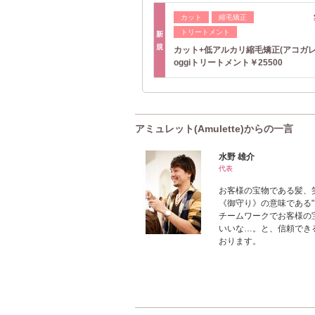
カット
縮毛矯正
トリートメント
新
規
カット+低アルカリ縮毛矯正(アコガレ
oggiトリートメント￥25500
アミュレット(Amulette)からの一言
水野 雄介
代表
お客様の宝物である髪、
《御守り》の意味である
チームワークでお客様の
いいな…。と、信頼でき
おります。