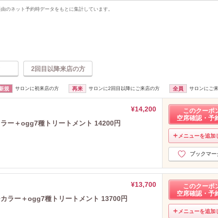
uty経由のネット予約時データをもとに集計しています。
2回目以降来店の方
新規
サロンに初来店の方
再来
サロンに2回目以降にご来店の方
全員
サロンにご
¥14,200
このクーポ
空席確認・予
ー＋ogg7種トリートメント 14200円
メニューを追加
ブックマー
¥13,700
このクーポ
空席確認・予
ラー＋ogg7種トリートメント 13700円
メニューを追加