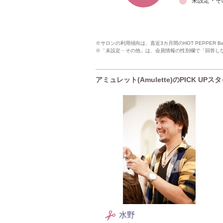
未設定・そ
※サロンの利用傾向は、直近3カ月間のHOT PEPPER 
※「未設定・その他」は、会員情報の性別欄で「回答し
アミュレット(Amulette)のPICK UP
水野