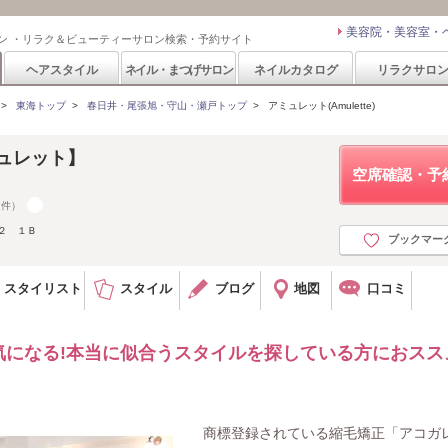
美容院・美容室・
ン ・リラク＆ビューティーサロン検索・予約サイト
ヘアスタイル
ネイル・まつげサロン
ネイルカタログ
リラクサロ
>
東海トップ
>
春日井・尾張旭・守山・瀬戸トップ
>
アミュレット(Amulette)
アミュレット】
空席確認・予
7件）
２ １Ｂ
ブックマー
スタイリスト
スタイル
ブログ
地図
口コミ
気になる!本当に似合うスタイルを探している方におスス
商標登録されている縮毛矯正「アコガ