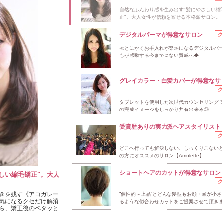
自然なふんわり感を生み出す"髪にやさしい縮
正"。大人女性が信頼を寄せる本格派サロン。
デジタルパーマが得意なサロン
≪とにかくお手入れが楽≫になるデジタルパー
もが感動する今までにない質感へ◆
グレイカラー・白髪カバーが得意なサ
タブレットを使用した次世代カウンセリング
の完成イメージをしっかり共有出来る◎
受賞歴ありの実力派ヘアスタイリスト
どこへ行っても解決しない、しっくりこない
の方にオススメのサロン【Amulette】
ショートヘアのカットが得意なサロン
しい縮毛矯正"。大人
きを残す《アコガレー
”個性的～上品”とどんな髪型もお顔・頭が小
気になるクセだけ解消
るような似合わせカットをご提案させて頂き
ら、矯正後のペタッと