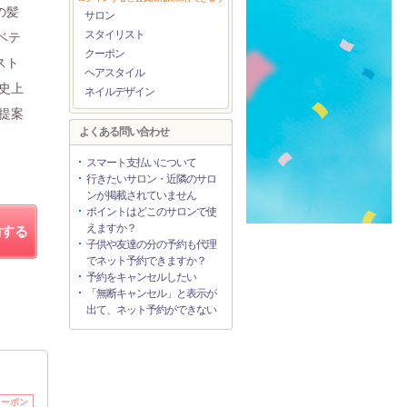
の髪
サロン
スタイリスト
ベテ
クーポン
スト
ヘアスタイル
史上
ネイルデザイン
提案
よくある問い合わせ
スマート支払いについて
行きたいサロン・近隣のサロ
ンが掲載されていません
ポイントはどこのサロンで使
えますか？
約する
子供や友達の分の予約も代理
でネット予約できますか？
予約をキャンセルしたい
「無断キャンセル」と表示が
出て、ネット予約ができない
クーポン