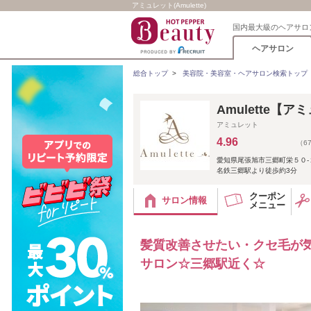
アミュレット(Amulette)
国内最大級のヘアサロ
ヘアサロン
総合トップ
>
美容院・美容室・ヘアサロン検索トップ
Amulette【
アミュレット
4.96
（6
愛知県尾張旭市三郷町栄５０‐
名鉄三郷駅より徒歩約3分
クーポン
サロン情報
メニュー
髪質改善させたい・クセ毛が
サロン☆三郷駅近く☆