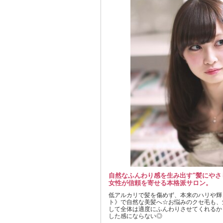
自然なふんわり感を生み出す"髪にやさ
女性が信頼を寄せる本格派サロン。
低アルカリで髪を傷めず、本来のハリや輝
ト》で自然な美髪へ☆お悩みのクセ毛も、
して全体は適度にふんわりさせてくれるか
した感にならない◎