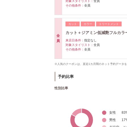
対象スタイリスト：
全員
その他条件：
全員
カット
カラー
トリートメント
カット＋ジアミン低減艶フルカラー
全
来店日条件：
指定なし
員
対象スタイリスト：
全員
その他条件：
全員
※人気のクーポンは、直近1カ月間のネット予約データ
予約比率
性別比率
女性
83
男性
17