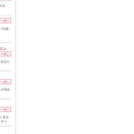
毛矯
クーポン
マ!!誰
ロン
クーポン
であなた
クーポン
とお悩み
クーポン
さく見え
ます☆