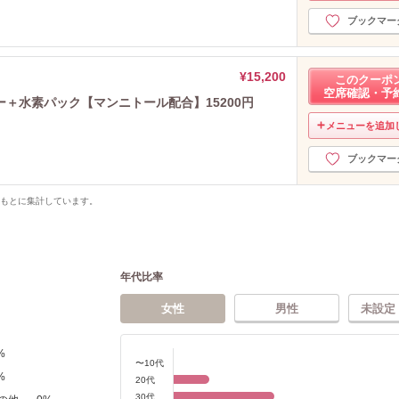
ブックマー
¥15,200
このクーポ
空席確認・予
＋水素パック【マンニトール配合】15200円
メニューを追加
ブックマー
をもとに集計しています。
年代比率
女性
男性
未設定
%
〜10代
%
20代
30代