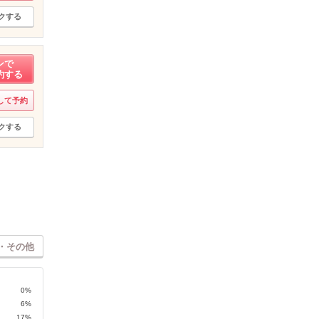
クする
ンで
約する
して予約
クする
・その他
0%
6%
17%