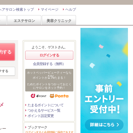
ヘアサロン検索トップ
マイページ
ヘルプ
ン
エステサロン
美容クリニック
ようこそ、ゲストさん。
約する
ログインする
会員登録する（無料）
クする
ホットペッパービューティーなら
1%
ポイントが
たまる！
ためたポイントをつかっておとく
にサロンをネット予約！
メ
たまるポイントについて
つかえるサービス一覧
ポイント設定変更
ブックマーク
レー
ログインすると会員情報に保存できます