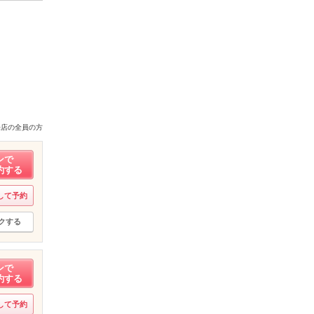
来店の全員の方
ンで
約する
して予約
クする
ンで
約する
して予約