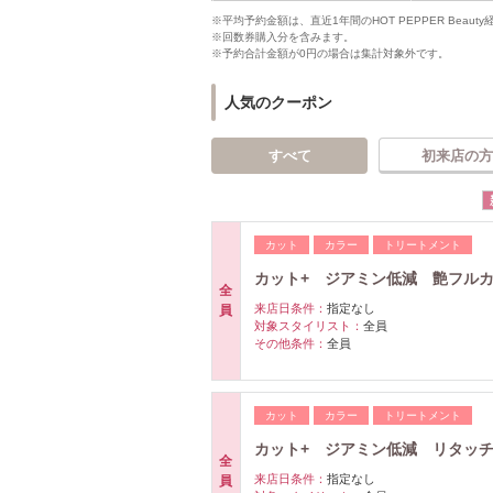
※平均予約金額は、直近1年間のHOT PEPPER Bea
※回数券購入分を含みます。
※予約合計金額が0円の場合は集計対象外です。
人気のクーポン
すべて
初来店の方
カット
カラー
トリートメント
カット+ ジアミン低減 艶フルカラ
全
来店日条件：
指定なし
員
対象スタイリスト：
全員
その他条件：
全員
カット
カラー
トリートメント
カット+ ジアミン低減 リタッチカ
全
来店日条件：
指定なし
員