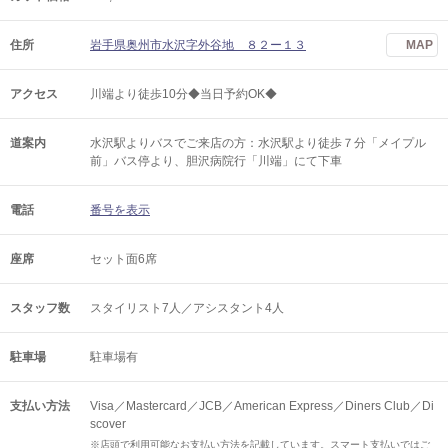
住所
岩手県奥州市水沢字外谷地 ８２ー１３
MAP
アクセス
川端より徒歩10分◆当日予約OK◆
道案内
水沢駅よりバスでご来店の方：水沢駅より徒歩７分「メイプル
前」バス停より、胆沢病院行「川端」にて下車
電話
番号を表示
座席
セット面6席
スタッフ数
スタイリスト7人／アシスタント4人
駐車場
駐車場有
支払い方法
Visa／Mastercard／JCB／American Express／Diners Club／Di
scover
※店頭で利用可能なお支払い方法を記載しています。スマート支払いではご