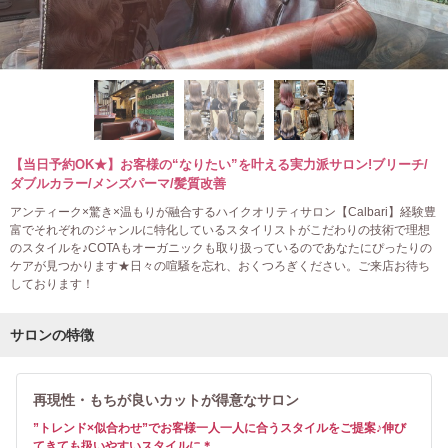
【当日予約OK★】お客様の“なりたい”を叶える実力派サロン!ブリーチ/
ダブルカラー/メンズパーマ/髪質改善
アンティーク×驚き×温もりが融合するハイクオリティサロン【Calbari】経験豊
富でそれぞれのジャンルに特化しているスタイリストがこだわりの技術で理想
のスタイルを♪COTAもオーガニックも取り扱っているのであなたにぴったりの
ケアが見つかります★日々の喧騒を忘れ、おくつろぎください。ご来店お待ち
しております！
サロンの特徴
再現性・もちが良いカットが得意なサロン
”トレンド×似合わせ”でお客様一人一人に合うスタイルをご提案♪伸び
てきても扱いやすいスタイルに＊