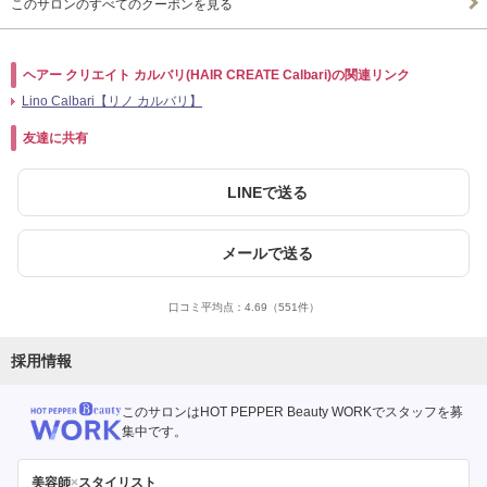
このサロンのすべてのクーポンを見る
ヘアー クリエイト カルバリ(HAIR CREATE Calbari)の関連リンク
Lino Calbari【リノ カルバリ】
友達に共有
LINEで送る
メールで送る
口コミ平均点：
4.69
（551件）
採用情報
このサロンはHOT PEPPER Beauty WORKでスタッフを募
集中です。
美容師
×
スタイリスト