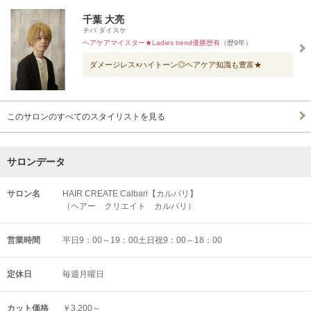
千葉 大亮
チバ ダイスケ
ヘアケアマイスター★Ladies trend優勝歴有
（歴9年）
ダメージレス×ハイトーン◎ヘアケア知識も豊富★
このサロンのすべてのスタイリストを見る
サロンデータ
サロン名
HAIR CREATE Calbari【カルバリ】
（ヘアー クリエイト カルバリ）
営業時間
平日9：00～19：00土日祝9：00～18：00
定休日
毎週月曜日
カット価格
￥3,200～