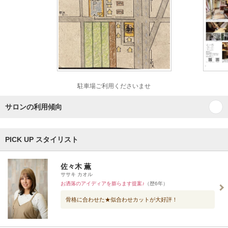
駐車場ご利用くださいませ
サロンの利用傾向
PICK UP スタイリスト
佐々木 薫
ササキ カオル
お洒落のアイディアを膨らます提案♪
（歴6年）
骨格に合わせた★似合わせカットが大好評！