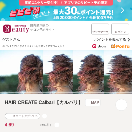
国内最大級の
サロン予約サイト
ブックマーク
ログイン
ゲストさん
ポイントを表示する
ポイントが1%たまる！
ポイントはサロン予約でつかえる！
HAIR CREATE Calbari【カルバリ】
MAP
スマート支払いOK
4.69
（551件）