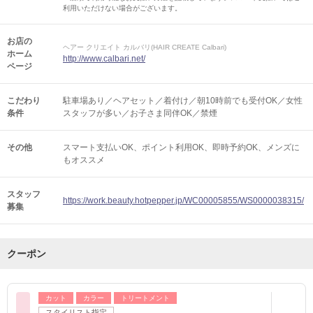
利用いただけない場合がございます。
お店の
ヘアー クリエイト カルバリ(HAIR CREATE Calbari)
ホーム
http://www.calbari.net/
ページ
こだわり
駐車場あり／ヘアセット／着付け／朝10時前でも受付OK／女性
条件
スタッフが多い／お子さま同伴OK／禁煙
その他
スマート支払いOK
ポイント利用OK
即時予約OK
メンズに
もオススメ
スタッフ
https://work.beauty.hotpepper.jp/WC00005855/WS0000038315/
募集
クーポン
カット
カラー
トリートメント
スタイリスト指定