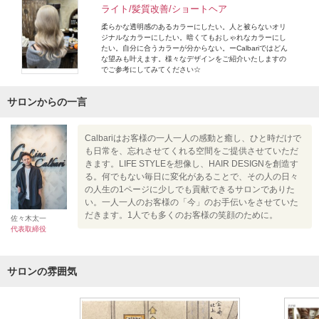
ライト/髪質改善/ショートヘア
柔らかな透明感のあるカラーにしたい。人と被らないオリ
ジナルなカラーにしたい。暗くてもおしゃれなカラーにし
たい。自分に合うカラーが分からない。ーCalbariではどん
な望みも叶えます。様々なデザインをご紹介いたしますの
でご参考にしてみてください☆
サロンからの一言
Calbariはお客様の一人一人の感動と癒し、ひと時だけで
も日常を、忘れさせてくれる空間をご提供させていただ
きます。LIFE STYLEを想像し、HAIR DESIGNを創造す
る。何でもない毎日に変化があることで、その人の日々
の人生の1ページに少しでも貢献できるサロンでありた
い。一人一人のお客様の「今」のお手伝いをさせていた
だきます。1人でも多くのお客様の笑顔のために。
佐々木太一
代表取締役
サロンの雰囲気