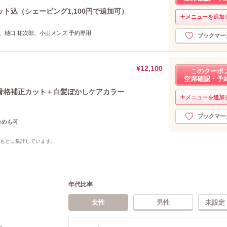
ト込（シェービング1,100円で追加可）
メニューを追加
佳、樋口 祐次郎、小山メンズ 予約専用
ブックマー
¥12,100
このクーポ
空席確認・予
骨格補正カット＋白髪ぼかしケアカラー
メニューを追加
ブックマー
染めも可
をもとに集計しています。
年代比率
女性
男性
未設定