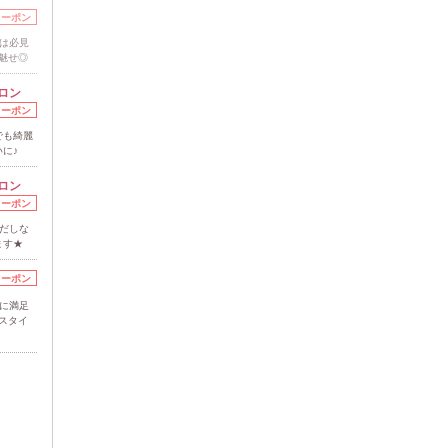
クーポン
は必見
魅せ◎
ロン
クーポン
でも綺麗
に♪
ロン
クーポン
だしな
ます★
クーポン
に満足
sスタイ