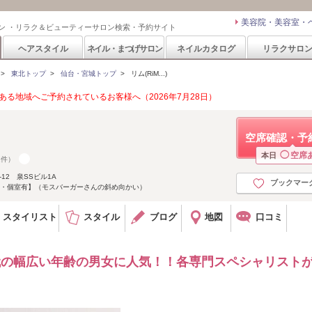
美容院・美容室・
ン ・リラク＆ビューティーサロン検索・予約サイト
ヘアスタイル
ネイル・まつげサロン
ネイルカタログ
リラクサロ
>
東北トップ
>
仙台・宮城トップ
>
リム(RiM...)
る地域へご予約されているお客様へ（2026年7月28日）
空席確認・予
◯
空席
本日
2件）
12 泉SSビル1A
ブックマー
有・個室有】（モスバーガーさんの斜め向かい）
スタイリスト
スタイル
ブログ
地図
口コミ
0代の幅広い年齢の男女に人気！！各専門スペシャリスト