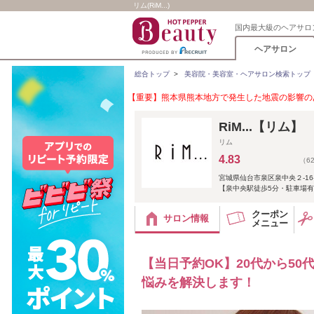
リム(RiM...)
国内最大級のヘアサロ
ヘアサロン
総合トップ
>
美容院・美容室・ヘアサロン検索トップ
【重要】熊本県熊本地方で発生した地震の影響のあ
RiM...【リム】
リム
4.83
（6
宮城県仙台市泉区泉中央２-16-
【泉中央駅徒歩5分・駐車場
クーポン
サロン情報
メニュー
【当日予約OK】20代から5
悩みを解決します！