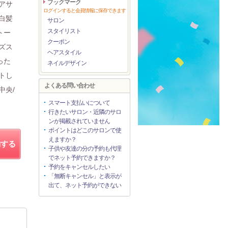
ブックマーク
アサ
ログインすると会員情報に保存できます
白髪
サロン
スタイリスト
トー
クーポン
ズス
ヘアスタイル
った
ネイルデザイン
トし
よくある問い合わせ
中央/
スマート支払いについて
行きたいサロン・近隣のサロ
ンが掲載されていません
ポイントはどこのサロンで使
えますか？
約する
子供や友達の分の予約も代理
でネット予約できますか？
予約をキャンセルしたい
「無断キャンセル」と表示が
出て、ネット予約ができない