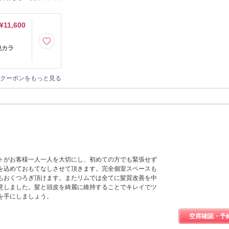
¥11,600
艶カラ
クーポンをもっと見る
トがお客様一人一人を大切にし、初めての方でも緊張せず
を込めておもてなしさせて頂きます。完全個室スペースも
もおくつろぎ頂けます。またリムでは全てに髪質改善を中
意しました。髪と頭皮を綺麗に維持することでキレイでツ
を手にしましょう。
空席確認・予