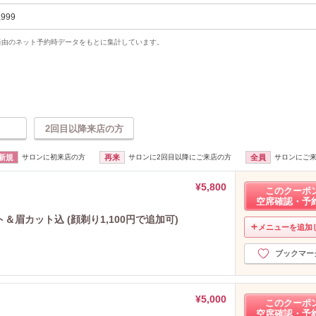
,999
uty経由のネット予約時データをもとに集計しています。
2回目以降来店の方
新規
サロンに初来店の方
再来
サロンに2回目以降にご来店の方
全員
サロンにご
¥5,800
このクーポ
空席確認・予
眉カット込 (顔剃り1,100円で追加可)
メニューを追加
ブックマー
¥5,000
このクーポ
空席確認・予