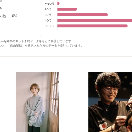
%
〜10代
%
20代
30代
の他
0
%
40代
50代〜
Beauty経由のネット予約データをもとに集計しています。
ない」「自由記載」を選択された方のデータを集計しています。