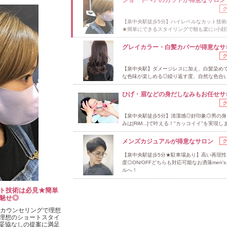
【泉中央駅徒歩5分】ハイレベルなカット技術
★簡単にできるスタイリングで朝も楽に♪小顔
グレイカラー・白髪カバーが得意なサ
【泉中央駅】ダメージレスに加え、白髪染め
な色味が楽しめる◎繰り返す度、自然な色合い
ひげ・眉などの身だしなみもお任せサ
【泉中央駅徒歩5分】清潔感◎好印象◎男の身
みは[RiM...]で叶える！"カッコイイ"を実現し
メンズカジュアルが得意なサロン
【泉中央駅徒歩5分★駐車場あり】高い再現性
度◎ON/OFFどちらも対応可能なお洒落men'
ルへ！
ト技術は必見★簡単
魅せ◎
なカウンセリングで理想
理想のショートスタイ
妥協なしの提案に満足