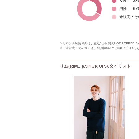
女性
33
男性
67
未設定・そ
※サロンの利用傾向は、直近3カ月間のHOT PEPPER 
※「未設定・その他」は、会員情報の性別欄で「回答し
リム(RiM...)のPICK UPスタイリスト