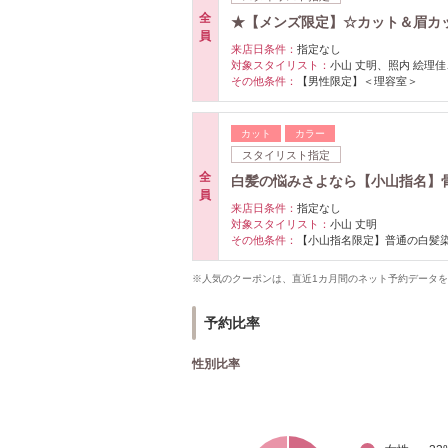
全
★【メンズ限定】☆カット＆眉カッ
員
来店日条件：
指定なし
対象スタイリスト：
小山 丈明、照内 絵理
その他条件：
【男性限定】＜理容室＞
カット
カラー
スタイリスト指定
全
白髪の悩みさよなら【小山指名】
員
来店日条件：
指定なし
対象スタイリスト：
小山 丈明
その他条件：
【小山指名限定】普通の白髪
※人気のクーポンは、直近1カ月間のネット予約データ
予約比率
性別比率