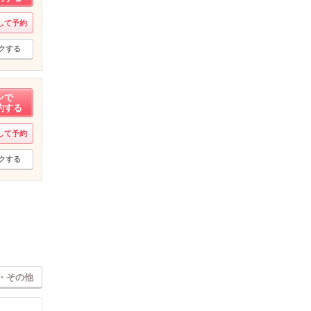
して予約
クする
ンで
約する
して予約
クする
・その他