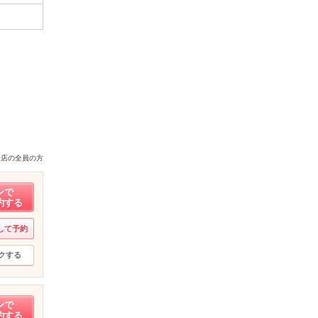
来店の全員の方
ンで
約する
して予約
クする
ンで
約する