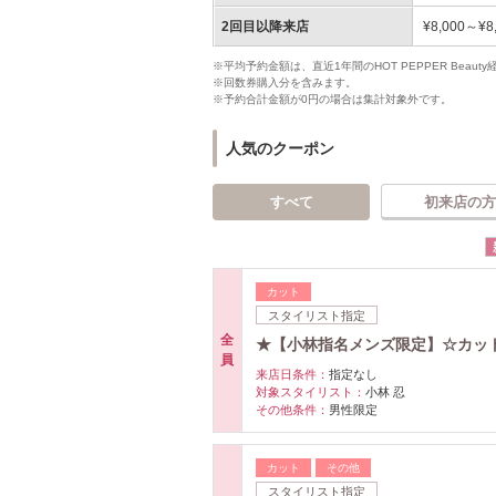
2回目以降来店
¥8,000～¥8
※平均予約金額は、直近1年間のHOT PEPPER Bea
※回数券購入分を含みます。
※予約合計金額が0円の場合は集計対象外です。
人気のクーポン
すべて
初来店の方
カット
スタイリスト指定
全
★【小林指名メンズ限定】☆カット＆
員
来店日条件：
指定なし
対象スタイリスト：
小林 忍
その他条件：
男性限定
カット
その他
スタイリスト指定