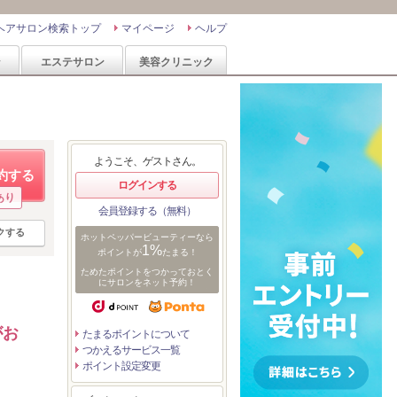
ヘアサロン検索トップ
マイページ
ヘルプ
ン
エステサロン
美容クリニック
ようこそ、ゲストさん。
約する
ログインする
あり
会員登録する（無料）
クする
ホットペッパービューティーなら
1%
ポイントが
たまる！
ためたポイントをつかっておとく
にサロンをネット予約！
がお
たまるポイントについて
つかえるサービス一覧
ポイント設定変更