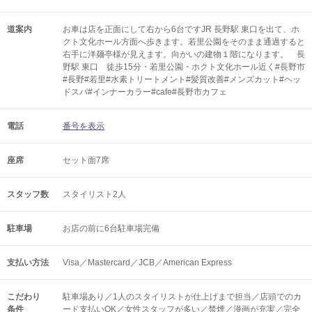
道案内
お車は店を正面にして右から6台ですJR 長野駅 東口を出て、ホ
クト文化ホール方面へ歩きます。若里公園をそのまま通過すると
右手に洋麺亭様が見えます。向かいの建物１階になります。 長
野駅 東口 徒歩15分・若里公園・ホクト文化ホール近く#長野市
#長野#若里#水素トリートメント#髪質改善#メンズカット#ヘッ
ドスパ#インナーカラー#cafe#長野市カフェ
電話
番号を表示
座席
セット面7席
スタッフ数
スタイリスト2人
駐車場
お店の前に6台駐車場完備
支払い方法
Visa／Mastercard／JCB／American Express
こだわり
駐車場あり／1人のスタイリストが仕上げまで担当／店頭でのカ
条件
ード支払いOK／女性スタッフが多い／禁煙／漫画が充実／完全