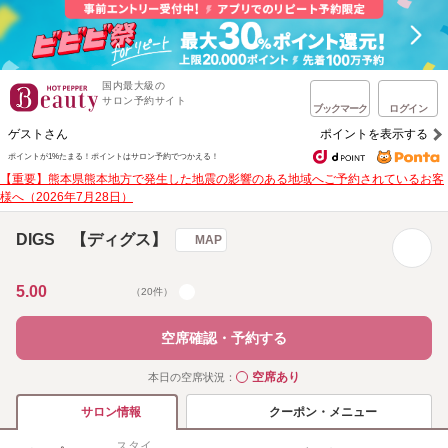
国内最大級の
サロン予約サイト
ブックマーク
ログイン
ゲストさん
ポイントを表示する
ポイントが1%たまる！
ポイントはサロン予約でつかえる！
【重要】熊本県熊本地方で発生した地震の影響のある地域へご予約されているお客
様へ（2026年7月28日）
DIGS 【ディグス】
MAP
5.00
（20件）
空席確認・予約する
空席あり
本日の空席状況：
◯
クーポン・メニュー
サロン情報
スタイ