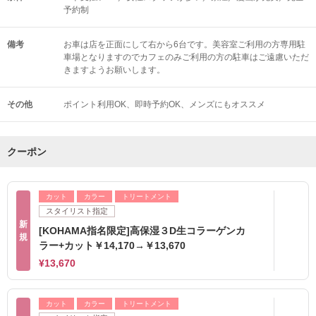
予約制
備考
お車は店を正面にして右から6台です。美容室ご利用の方専用駐
車場となりますのでカフェのみご利用の方の駐車はご遠慮いただ
きますようお願いします。
その他
ポイント利用OK
即時予約OK
メンズにもオススメ
クーポン
カット
カラー
トリートメント
スタイリスト指定
新
[KOHAMA指名限定]高保湿３D生コラーゲンカ
規
ラー+カット￥14,170→￥13,670
¥13,670
カット
カラー
トリートメント