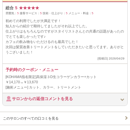
総合
5
★
★
★
★
★
雰囲気：
5
接客サービス：
5
技術・仕上がり：
5
メニュー・料金：
5
初めての利用でしたが大満足です！
知人からの紹介で期待してましたがそれ以上でした。
仕上がりはもちろんなのですがスタイリストさんとの共通の話題があったの
でとても楽しかったです♪
カフェの飲み物をいただけるのも最高でした！
次回は髪質改善トリートメントをしていただきたいと思ってます。ありがと
うございました！
[投稿日] 2026/04/29
予約時のクーポン・メニュー
[KOHAMA指名限定]高保湿３D生コラーゲンカラー+カット
￥14,170→￥13,670
[施術メニュー] カット、カラー、トリートメント
サロンからの返信コメントを見る
このサロンのすべての口コミを見る