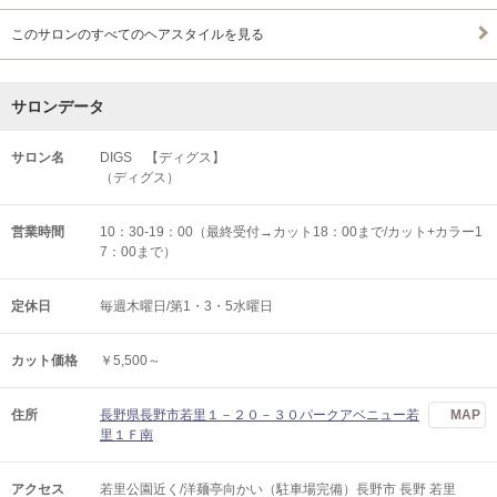
このサロンのすべてのヘアスタイルを見る
サロンデータ
サロン名
DIGS 【ディグス】
（ディグス）
営業時間
10：30-19：00（最終受付→カット18：00まで/カット+カラー1
7：00まで）
定休日
毎週木曜日/第1・3・5水曜日
カット価格
￥5,500～
住所
長野県長野市若里１－２０－３０パークアベニュー若
MAP
里１Ｆ南
アクセス
若里公園近く/洋麺亭向かい（駐車場完備）長野市 長野 若里