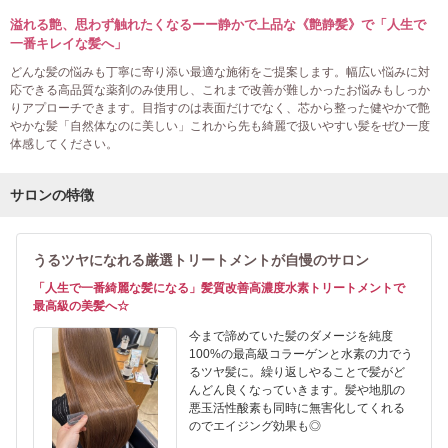
溢れる艶、思わず触れたくなるーー静かで上品な《艶静髪》で「人生で
一番キレイな髪へ」
どんな髪の悩みも丁寧に寄り添い最適な施術をご提案します。幅広い悩みに対
応できる高品質な薬剤のみ使用し、これまで改善が難しかったお悩みもしっか
りアプローチできます。目指すのは表面だけでなく、芯から整った健やかで艶
やかな髪「自然体なのに美しい」これから先も綺麗で扱いやすい髪をぜひ一度
体感してください。
サロンの特徴
うるツヤになれる厳選トリートメントが自慢のサロン
「人生で一番綺麗な髪になる」髪質改善高濃度水素トリートメントで
最高級の美髪へ☆
今まで諦めていた髪のダメージを純度
100%の最高級コラーゲンと水素の力でう
るツヤ髪に。繰り返しやることで髪がど
んどん良くなっていきます。髪や地肌の
悪玉活性酸素も同時に無害化してくれる
のでエイジング効果も◎