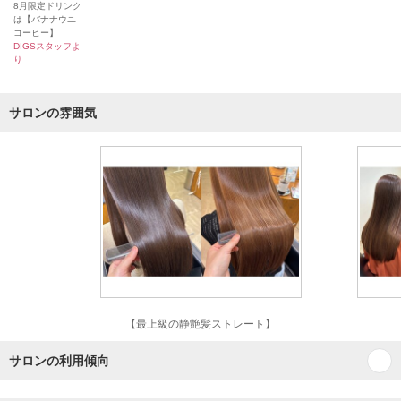
8月限定ドリンク
は【バナナウユ
コーヒー】
DIGSスタッフよ
り
サロンの雰囲気
【最上級の静艶髪ストレート】
サロンの利用傾向