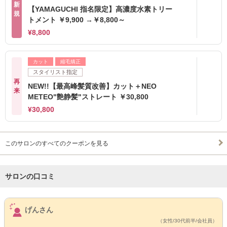
新
【YAMAGUCHI 指名限定】高濃度水素トリー
規
トメント ￥9,900 →￥8,800～
¥8,800
カット
縮毛矯正
スタイリスト指定
再
NEW!!【最高峰髪質改善】カット＋NEO
来
METEO"艶静髪"ストレート ￥30,800
¥30,800
このサロンのすべてのクーポンを見る
サロンの口コミ
サロンPick Up
げんさん
（女性/30代前半/会社員）